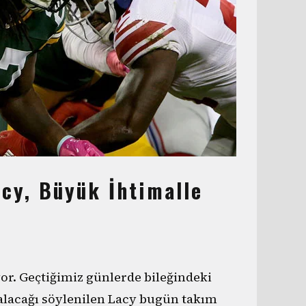
acy, Büyük İhtimalle
or. Geçtiğimiz günlerde bileğindeki
kalacağı söylenilen Lacy bugün takım