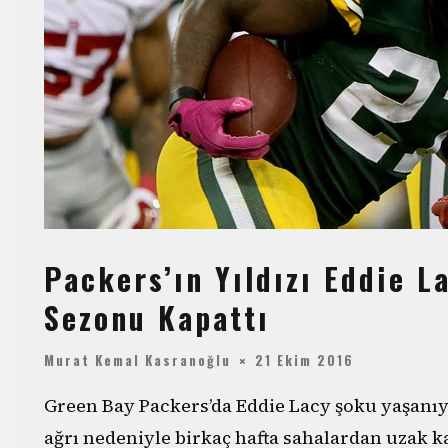
Packers’ın Yıldızı Eddie L
Sezonu Kapattı
Murat Kemal Kasranoğlu
21 Ekim 2016
Green Bay Packers’da Eddie Lacy şoku yaşanıy
ağrı nedeniyle birkaç hafta sahalardan uzak 