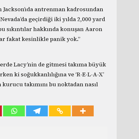
n Jackson’ıda antrenman kadrosundan
Nevada’da geçirdiği iki yılda 2,000 yard
bu sıkıntılar hakkında konuşan Aaron
r fakat kesinlikle panik yok.”
lerde Lacy’nin de gitmesi takıma büyük
rken ki soğukkanlılığına ve ‘R-E-L-A-X’
un kurucu takımını bu noktadan nasıl