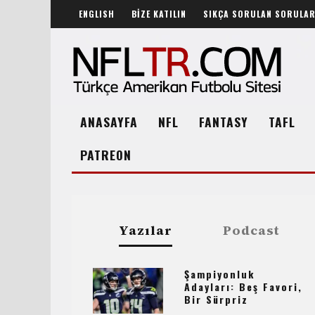
ENGLISH
BİZE KATILIN
SIKÇA SORULAN SORULA
ANASAYFA
NFL
FANTASY
TAFL
PATREON
Yazılar
Podcast
Şampiyonluk
Adayları: Beş Favori,
Bir Sürpriz