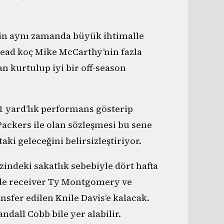
nin aynı zamanda büyük ihtimalle
head koç Mike McCarthy’nin fazla
an kurtulup iyi bir off-season
.1 yard’lık performans gösterip
ackers ile olan sözleşmesi bu sene
ki geleceğini belirsizleştiriyor.
indeki sakatlık sebebiyle dört hafta
ide receiver Ty Montgomery ve
nsfer edilen Knile Davis’e kalacak.
ndall Cobb bile yer alabilir.