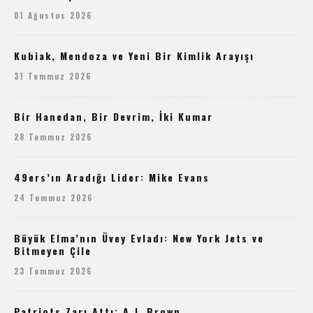
01 Ağustos 2026
Kubiak, Mendoza ve Yeni Bir Kimlik Arayışı
31 Temmuz 2026
Bir Hanedan, Bir Devrim, İki Kumar
28 Temmuz 2026
49ers’ın Aradığı Lider: Mike Evans
24 Temmuz 2026
Büyük Elma’nın Üvey Evladı: New York Jets ve
Bitmeyen Çile
23 Temmuz 2026
Patriots Zarı Attı: A.J. Brown