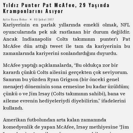
Yıldız Punter Pat McAfee, 29 Yaşında
Kramponlarını Asıyor
Aylin Banu Bekar
03 Şubat 2017
Kariyerinin en parlak yıllarında emekli olmak, NFL
oyuncularında pek sık rastlanan bir durum değildir.
Ancak Indianapolis Colts takımının punter’ı Pat
McAfee dün attığı tweet ile tam da kariyerinin bu
zamanlarında kariyerini sonlandırdığını duyurdu.
McAfee yaptığı açıklamalarda, “Bu oldukça zor bir
karardı çünkü Colts ailesini gerçekten çok seviyorum.
Sanırım bu yüzden Ryan Grigson (bir önceki genel
menajer) döneminin sona ermesine bu kadar üzüldüm;
çünkü o ve Jim Irsay (Colts takımının sahibi), bana ve
aileme evrenin hediyeleriydi diyebilirim.” ifadelerini
kullandı.
Amerikan futbolundan arta kalan zamanında
komedyenlik de yapan McAfee, Irsay methiyesine “Jim