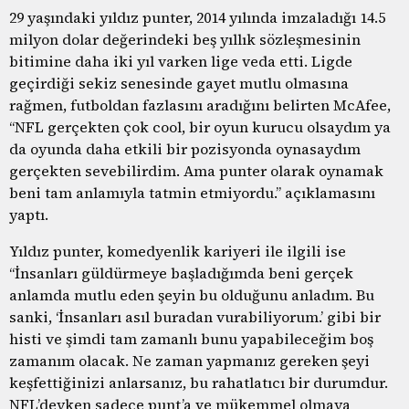
29 yaşındaki yıldız punter, 2014 yılında imzaladığı 14.5
milyon dolar değerindeki beş yıllık sözleşmesinin
bitimine daha iki yıl varken lige veda etti. Ligde
geçirdiği sekiz senesinde gayet mutlu olmasına
rağmen, futboldan fazlasını aradığını belirten McAfee,
“NFL gerçekten çok cool, bir oyun kurucu olsaydım ya
da oyunda daha etkili bir pozisyonda oynasaydım
gerçekten sevebilirdim. Ama punter olarak oynamak
beni tam anlamıyla tatmin etmiyordu.” açıklamasını
yaptı.
Yıldız punter, komedyenlik kariyeri ile ilgili ise
“İnsanları güldürmeye başladığımda beni gerçek
anlamda mutlu eden şeyin bu olduğunu anladım. Bu
sanki, ‘İnsanları asıl buradan vurabiliyorum.’ gibi bir
histi ve şimdi tam zamanlı bunu yapabileceğim boş
zamanım olacak. Ne zaman yapmanız gereken şeyi
keşfettiğinizi anlarsanız, bu rahatlatıcı bir durumdur.
NFL’deyken sadece punt’a ve mükemmel olmaya