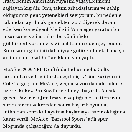
Irsay, benim Amerikan rüyasını yaşayabilmemi
sağlayan kişidir. Onu, takım arkadaşlarımı ve sahip
olduğumuz genç yetenekleri seviyorum, bu nedenle
takımdan ayrılmak gerçekten zor.” diyerek devam
ederken komedyenlikle ilgili “Ama eğer yaratıcı bir
insansanız ve insanları bu yönünüzle
güldürebiliyorsanız sizi asıl tatmin eden şey budur.
Bir insanın gününü daha iyiye götürebilmek, bana şu
an tanınan fırsat bu.” açıklamasını yaptı.
McAfee, 2009 NFL Draftı’nda Indianapolis Colts
tarafından yedinci turda seçilmişti. Tüm kariyerini
Colts’ta geçiren McAfee, geçen sezon da dahil olmak
üzere iki kez Pro Bowl’a seçilmeyi başardı. Ancak
geçen Pazartesi Jim Irsay’le yaptığı bir saatten uzun
süren bir müzakereden sonra başarılı oyuncu,
futboldan sonraki hayatına başlamaya hazır olduğuna
karar verdi. McAfee, ‘Barstool Sports’ adlı spor
blogunda çalışacağını da duyurdu.