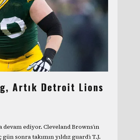
ng, Artık Detroit Lions
ya devam ediyor. Cleveland Browns’ın
 gün sonra takımın yıldız guard’ı T.J.