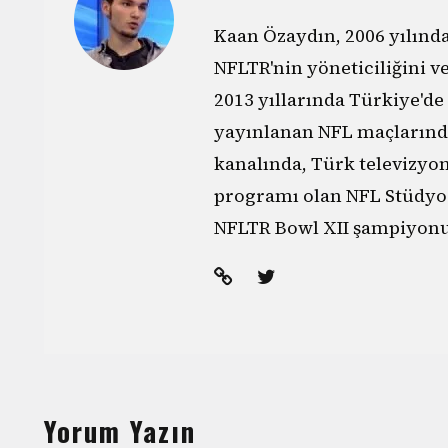
Kaan Özaydın, 2006 yılın
NFLTR'nin yöneticiliğini v
2013 yıllarında Türkiye'de
yayınlanan NFL maçlarınd
kanalında, Türk televizyo
programı olan NFL Stüdyo'
NFLTR Bowl XII şampiyonu
Yorum Yazın