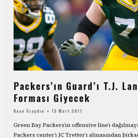
Packers’ın Guard’ı T.J. La
Forması Giyecek
Kaan Özaydın
13 Mart 2017
Green Bay Packers’ın offensive line’ı dağılma
Packers center’ı JC Tretter’ı almasından birkaç