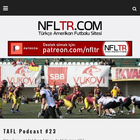
TAFL Podcast #23
Oktay Çavuş
and
And Kaan Yılmaz
02 Haziran 2017