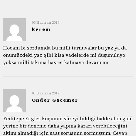
03 Haziran 2017
kerem
Hocam bi sordumda bu milli turnuvalar bu yaz ya da
önümüzdeki yaz gibi kisa vadelerde mi duşunuluyo
yoksa milli takıma hasret kalmaya devam mı
05 Haziran 2017
Önder Gacemer
Yeditepe Eagles koçunun süreyi bildiği halde alan golü
yerine bir deneme daha yapma kararı verebileceğini
aklım almadığı için saat sorusunu sormuştum. Cevap