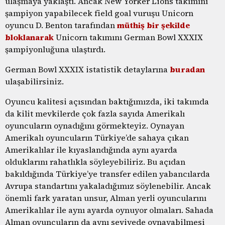
ulaşmaya yaklaştı. Ancak New Yorker Lions takımını
şampiyon yapabilecek field goal vuruşu Unicorn
oyuncu D. Benton tarafından
müthiş bir şekilde
bloklanarak
Unicorn takımını German Bowl XXXIX
şampiyonluğuna ulaştırdı.
German Bowl XXXIX istatistik detaylarına
buradan
ulaşabilirsiniz.
Oyuncu kalitesi açısından baktığımızda, iki takımda
da kilit mevkilerde çok fazla sayıda Amerikalı
oyuncuların oynadığını görmekteyiz. Oynayan
Amerikalı oyuncuların Türkiye’de sahaya çıkan
Amerikalılar ile kıyaslandığında aynı ayarda
olduklarını rahatlıkla söyleyebiliriz. Bu açıdan
bakıldığında Türkiye’ye transfer edilen yabancılarda
Avrupa standartını yakaladığımız söylenebilir. Ancak
önemli fark yaratan unsur, Alman yerli oyuncularını
Amerikalılar ile aynı ayarda oynuyor olmaları. Sahada
Alman oyuncuların da aynı seviyede oynayabilmesi