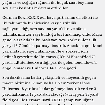
yağmur ve soğuğa rağmen iki buçuk saat boyunca
şovlarını kesintisiz devam ettirdiler.
German Bowl XXXIX zor hava şartlarının da etkisi ile
iki takımında birbirlerine karşı üstünlük
sağlayamadığı, sert savuna yaptıkları ve ofans
takımlarının zor sayı bulduğu bir final maçı oldu. Maça
genel olarak daha iyi başlayan New Yorker Lions ilk
yarıyı 13-7 önde kapatmayı başardı. Ancak maçın ikinci
yarısında hiç sayı bulamayan New Yorker Lions,
üçüncü çeyrekte de Unicorns QB’si M.Ehrenfried 70
yarda T.Rutenbeck’e attığı pas ile gelen touchdown’a
engel olmadı ve Unicorns 14-13 öne geçti.
Son dakikasına kadar çekişmeli ve heyecanlı geçen
maçın bitimine 06 saniye kala New Yorker Lions
Unicorns 18 yardına kadar gelmeyi başardı ve 4 ve 3
yard hakkında 18 yard’dan atacağı (vuruş yeri 35 yard)
field goal ile German Bowl XXXIX şampiyonluğuna