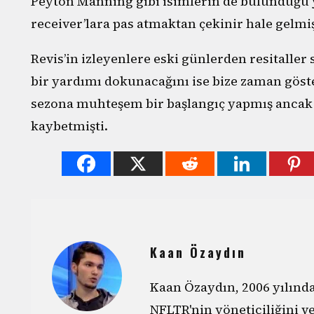
Peyton Manning gibi isimlerin de bulunduğu y
receiver’lara pas atmaktan çekinir hale gelmiş
Revis’in izleyenlere eski günlerden resitaller
bir yardımı dokunacağını ise bize zaman gös
sezona muhteşem bir başlangıç yapmış ancak
kaybetmişti.
Kaan Özaydın
Kaan Özaydın, 2006 yılın
NFLTR'nin yöneticiliğini v