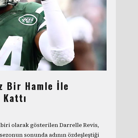
z Bir Hamle İle
 Kattı
biri olarak gösterilen Darrelle Revis,
z sezonun sonunda adının özdeşleştiği