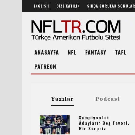
ENGLISH
BİZE KATILIN
SIKÇA SORULAN SORULA
ANASAYFA
NFL
FANTASY
TAFL
PATREON
Yazılar
Podcast
Şampiyonluk
Adayları: Beş Favori,
Bir Sürpriz