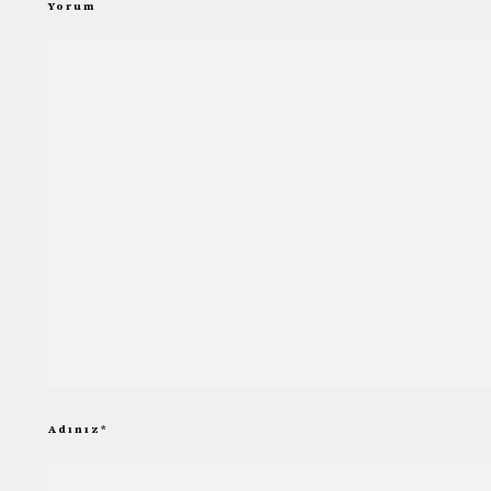
Yorum
Adınız
*