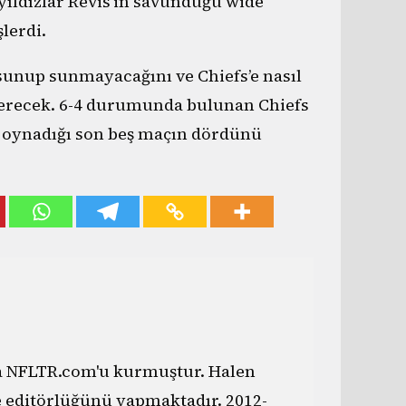
ıldızlar Revis’in savunduğu wide
lerdi.
 sunup sunmayacağını ve Chiefs’e nasıl
terecek. 6-4 durumunda bulunan Chiefs
 oynadığı son beş maçın dördünü
da NFLTR.com'u kurmuştur. Halen
e editörlüğünü yapmaktadır. 2012-