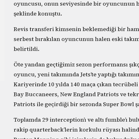
oyuncusu, onun seviyesinde bir oyuncunun bi
şeklinde konuştu.
Revis transferi kimsenin beklemediği bir ham
serbest bırakılan oyuncunun halen eski takım
belirtildi.
Öte yandan geçtiğimiz sezon performansı şıkça 
oyuncu, yeni takımında Jets’te yaptığı takımı
Kariyerinde 10 yılda 140 maça çıkan tecrübel
Bay Buccaneers, New England Patriots ve tekra
Patriots ile geçirdiği bir sezonda Super Bowl
Toplamda 29 interception’ı ve altı fumble’ı b
rakip quarterback’lerin korkulu rüyası halind