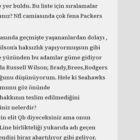
 yer buldu. Bu liste için sıralamalar
sınız? Nfl camiasında çok fena Packers
rasında geçmişte yaşananlardan dolayı ,
lson’a haksızlık yapıyormuşsun gibi
ane yüzünden bu adamlar güme gidiyor
ında Russell Wilson; Brady,Brees,Rodgers
lduğunu düşünüyorum. Hele ki Seahawks
umunu göz önünde
akkının teslim edilmediğini
niz nelerdir?
çin elit Qb diyeceksiniz ama onun
Line birlikteliği yukarıda adı geçen
disi biraz abartılıyor gibi geliyor.