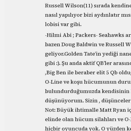
Russell Wilson(11) sırada kendine
nasıl yapılıyor bizi aydınlatır mı
lobisi var gibi.
-Hilmi Abi ; Packers- Seahawks a
bazen Doug Baldwin ve Russell Wi
geliyor.Golden Tate’in yediği n
gibi :). Şu anda aktif QB’ler aras
,Big Ben ile beraber elit 5 Qb o
O-Line ve koşu hücumunun dur
bulundurduğumuzda kendisinin h
düşünüyorum. Sizin , düşünceleri
Not: Büyük ihtimalle Matt Ryan i
elinde olan hücum silahları ve O-
hiçbir oyuncuda yok. O yüzden ken