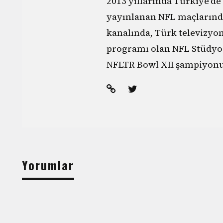
2013 yıllarında Türkiye'de
yayınlanan NFL maçlarınd
kanalında, Türk televizyo
programı olan NFL Stüdyo'
NFLTR Bowl XII şampiyonu
Yorumlar