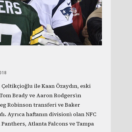
018
Çeltikçioğlu ile Kaan Özaydın, eski
 Tom Brady ve Aaron Rodgers’ın
reg Robinson transferi ve Baker
. Ayrıca haftanın division’ı olan NFC
a Panthers, Atlanta Falcons ve Tampa