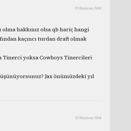
23 Haziran 2018
u olma hakkınız olsa qb hariç hangi
fından kaçıncı turdan draft olmak
ha Tinerci yoksa Cowboys Tinercileri
düşünüyorsunuz? Jax önümüzdeki yıl
23 Haziran 2018