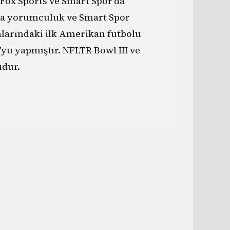
 Fox Sports ve Smart Spor'da
a yorumculuk ve Smart Spor
nlarındaki ilk Amerikan futbolu
yu yapmıştır. NFLTR Bowl III ve
dur.