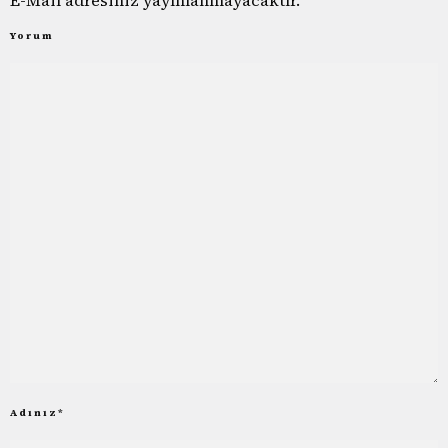
Yorum
Adınız
*