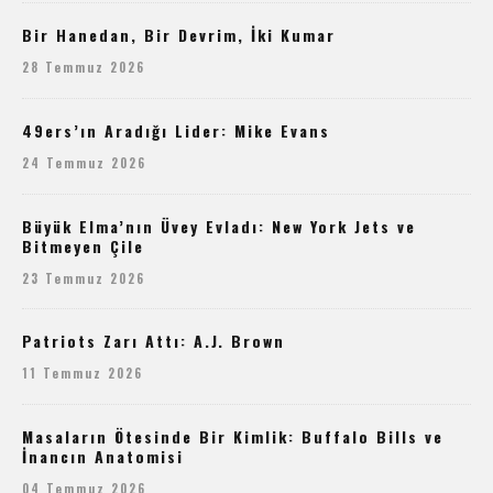
Bir Hanedan, Bir Devrim, İki Kumar
28 Temmuz 2026
49ers’ın Aradığı Lider: Mike Evans
24 Temmuz 2026
Büyük Elma’nın Üvey Evladı: New York Jets ve
Bitmeyen Çile
23 Temmuz 2026
Patriots Zarı Attı: A.J. Brown
11 Temmuz 2026
Masaların Ötesinde Bir Kimlik: Buffalo Bills ve
İnancın Anatomisi
04 Temmuz 2026