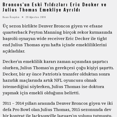
Broncos’un Eski Yıldızları Eric Decker ve
Julius Thomas Emekliye Ayrıldı
Kaan Özaydın
29 Ağustos 2018
Üç sezon birlikte Denver Broncos giyen ve efsane
quarterback Peyton Manning birçok rekor kırmasında
başrolü oynayan wide receiver Eric Decker ile tight
end Julius Thomas aynı hafta içinde emekliliklerini
açıkladılar.
Decker’ın emeklilik kararı zaman açısından şaşırtıcı
olurken, Julius Thomas’ın gerekçesi çoğu kişiyi şaşırttı.
Decker, bir ay önce Patriots’a transfer olduktan sonra
hazırlık maçlarında artık NFL oyuncusu olmak
istemediğini söylerken, Julius Thomas ise doktora
yapmak için emekli olduğunu belirtti.
2011 – 2014 yılları arasında Denver Broncos giyen ve iki
defa Pro Bowl olan Julius Thomas, 2015 sezonunda dev
bir kontrat ile Jacksonville Jaguars’ın yolunu tutmuştu.