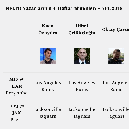
NFLTR Yazarlarının 4. Hafta Tahminleri – NFL 2018
Kaan
Hilmi
Oktay Çavu
Özaydın
Çeltikçioğlu
MIN @
Los Angeles
Los Angeles
Los Angele
LAR
Rams
Rams
Rams
Perşembe
NYJ @
Jacksonville
Jacksonville
Jacksonvill
JAX
Jaguars
Jaguars
Jaguars
Pazar