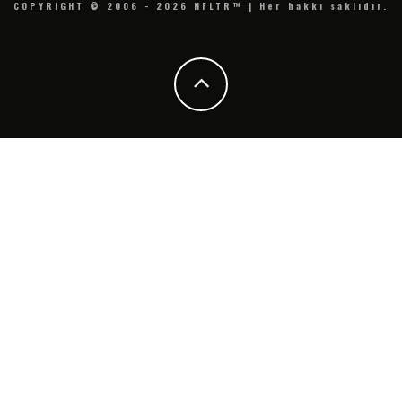
COPYRIGHT © 2006 - 2026 NFLTR™ | Her hakkı saklıdır.