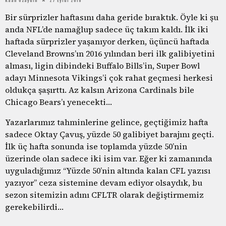
Bir sürprizler haftasını daha geride bıraktık. Öyle ki şu
anda NFL’de namağlup sadece üç takım kaldı. İlk iki
haftada sürprizler yaşanıyor derken, üçüncü haftada
Cleveland Browns’ın 2016 yılından beri ilk galibiyetini
alması, ligin dibindeki Buffalo Bills’in, Super Bowl
adayı Minnesota Vikings’i çok rahat geçmesi herkesi
oldukça şaşırttı. Az kalsın Arizona Cardinals bile
Chicago Bears’ı yenecekti…
Yazarlarımız tahminlerine gelince, geçtiğimiz hafta
sadece Oktay Çavuş, yüzde 50 galibiyet barajını geçti.
İlk üç hafta sonunda ise toplamda yüzde 50’nin
üzerinde olan sadece iki isim var. Eğer ki zamanında
uyguladığımız “Yüzde 50’nin altında kalan CFL yazısı
yazıyor” ceza sistemine devam ediyor olsaydık, bu
sezon sitemizin adını CFLTR olarak değiştirmemiz
gerekebilirdi…