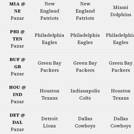
MIA @
New
New
Miami
NE
England
England
Dolphins
Pazar
Patriots
Patriots
PHI @
Philadelphia
Philadelphia
Philadelphi
TEN
Eagles
Eagles
Eagles
Pazar
BUF @
Green Bay
Green Bay
Green Bay
GB
Packers
Packers
Packers
Pazar
HOU @
Houston
Indianapolis
Houston
IND
Texans
Colts
Texans
Pazar
DET @
Detroit
Dallas
Dallas
DAL
Lions
Cowboys
Cowboys
Pazar