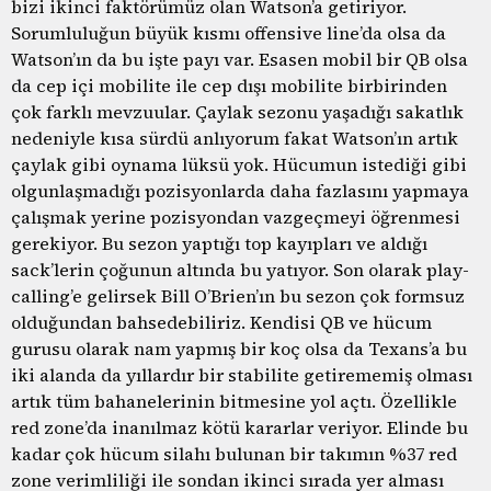
bizi ikinci faktörümüz olan Watson’a getiriyor.
Sorumluluğun büyük kısmı offensive line’da olsa da
Watson’ın da bu işte payı var. Esasen mobil bir QB olsa
da cep içi mobilite ile cep dışı mobilite birbirinden
çok farklı mevzuular. Çaylak sezonu yaşadığı sakatlık
nedeniyle kısa sürdü anlıyorum fakat Watson’ın artık
çaylak gibi oynama lüksü yok. Hücumun istediği gibi
olgunlaşmadığı pozisyonlarda daha fazlasını yapmaya
çalışmak yerine pozisyondan vazgeçmeyi öğrenmesi
gerekiyor. Bu sezon yaptığı top kayıpları ve aldığı
sack’lerin çoğunun altında bu yatıyor. Son olarak play-
calling’e gelirsek Bill O’Brien’ın bu sezon çok formsuz
olduğundan bahsedebiliriz. Kendisi QB ve hücum
gurusu olarak nam yapmış bir koç olsa da Texans’a bu
iki alanda da yıllardır bir stabilite getirememiş olması
artık tüm bahanelerinin bitmesine yol açtı. Özellikle
red zone’da inanılmaz kötü kararlar veriyor. Elinde bu
kadar çok hücum silahı bulunan bir takımın %37 red
zone verimliliği ile sondan ikinci sırada yer alması