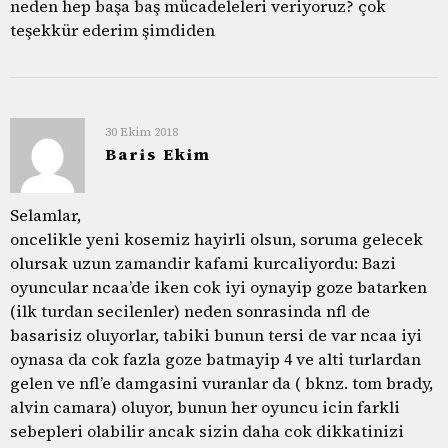
neden hep başa baş mücadeleleri veriyoruz? çok
teşekkür ederim şimdiden
30 Ekim 2018
Baris Ekim
Selamlar,
oncelikle yeni kosemiz hayirli olsun, soruma gelecek
olursak uzun zamandir kafami kurcaliyordu: Bazi
oyuncular ncaa’de iken cok iyi oynayip goze batarken
(ilk turdan secilenler) neden sonrasinda nfl de
basarisiz oluyorlar, tabiki bunun tersi de var ncaa iyi
oynasa da cok fazla goze batmayip 4 ve alti turlardan
gelen ve nfl’e damgasini vuranlar da ( bknz. tom brady,
alvin camara) oluyor, bunun her oyuncu icin farkli
sebepleri olabilir ancak sizin daha cok dikkatinizi