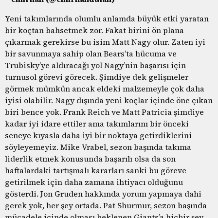
Yeni takımlarında olumlu anlamda büyük etki yaratan
bir koçtan bahsetmek zor. Fakat birini ön plana
çıkarmak gerekirse bu isim Matt Nagy olur. Zaten iyi
bir savunmaya sahip olan Bears’ta hücuma ve
Trubisky’ye aldıracağı yol Nagy’nin başarısı için
turnusol görevi görecek. Şimdiye dek gelişmeler
görmek mümkün ancak eldeki malzemeyle çok daha
iyisi olabilir. Nagy dışında yeni koçlar içinde öne çıkan
biri bence yok. Frank Reich ve Matt Patricia şimdiye
kadar iyi idare ettiler ama takımlarını bir önceki
seneye kıyasla daha iyi bir noktaya getirdiklerini
söyleyemeyiz. Mike Vrabel, sezon başında takıma
liderlik etmek konusunda başarılı olsa da son
haftalardaki tartışmalı kararları sanki bu göreve
getirilmek için daha zamana ihtiyacı olduğunu
gösterdi. Jon Gruden hakkında yorum yapmaya dahi
gerek yok, her şey ortada. Pat Shurmur, sezon başında
mücadele içinde olması beklenen Giants’a hiçbir şey