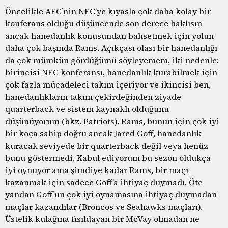
Öncelikle AFC’nin NFC’ye kıyasla çok daha kolay bir
konferans olduğu düşüncende son derece haklısın
ancak hanedanlık konusundan bahsetmek için yolun
daha çok başında Rams. Açıkçası olası bir hanedanlığı
da çok mümkün gördüğümü söyleyemem, iki nedenle;
birincisi NFC konferansı, hanedanlık kurabilmek için
çok fazla mücadeleci takım içeriyor ve ikincisi ben,
hanedanlıkların takım çekirdeğinden ziyade
quarterback ve sistem kaynaklı olduğunu
düşünüyorum (bkz. Patriots). Rams, bunun için çok iyi
bir koça sahip doğru ancak Jared Goff, hanedanlık
kuracak seviyede bir quarterback değil veya henüz
bunu göstermedi. Kabul ediyorum bu sezon oldukça
iyi oynuyor ama şimdiye kadar Rams, bir maçı
kazanmak için sadece Goff’a ihtiyaç duymadı. Öte
yandan Goff’un çok iyi oynamasına ihtiyaç duymadan
maçlar kazandılar (Broncos ve Seahawks maçları).
Üstelik kulağına fısıldayan bir McVay olmadan ne