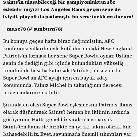
Saints’in ulaşabileceği bir şampiyonluktan söz
edebilir miyiz? Los Angeles Rams geçen sene de
iyiydi, playoff da patlamıştı, bu sene farklı mı durum?
– muse78 (@sunburn78)
Bu konuya geçen hafta biraz değinmiştim, AFC
konferansı yıllardır öyle kötü durumdaki New England
Patriots’ın forması her sene Super Bowl’a oynar. Üstüne
senin de dediğin gibi içinde bulundukları yükseliş
trendini de hesaba katarsak Patriots, bu sezon da
Super Bowl’un AFC ayağı için en büyük aday
konumunda. Yalnız Michel’in sakatlığının derecesi
biraz canlarını sıkabilir.
Şu anda en olası Super Bowl eşleşmesini Patriots-Rams
olarak düşünürsek Saints’i hemen bu ikilinin ardında
görüyorum. Hatta genel bir sıralama yaparsak
Saints’ten Rams ile birlikte en iyi iki takım olarak bile
bahsedebiliriz. Evet, savunmada önemli sıkıntıları var