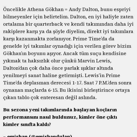
Öncelikle Athena Gökhan = Andy Dalton, bunu espriyi
bilmeyenler için belirtelim. Dalton, en iyi haliyle zaten
ortalama bir quarterback ve kendi takımından daha iyi
rakiplere karşı ya da şöyle diyelim, direkt iyi takımlara
karşı kazanmakta zorlanıyor. Prime Time’da da
genelde iyi takımlar oynadığı için verilen görev bizim
Gökhan’ın boyunu aşıyor. Ancak tüm suçu kendisine
yıkmak ta haksızlık olur çünkü Marvin Lewis,
Dalton’dan çok daha önce parlak ışıklar altında
yenilmeyi sanat haline getirmişti. Lewis’in Prime
Time’da deplasman derecesi 1-17. Saat 7 P.M.’den sonra
oynanan maçlarda 6-15. Bu ikisini birleştirince ortaya
çıkan tablo çok enteresan değil aslında.
Bu sezona yeni takımlarında başlayan koçların
performansını nasıl buldunuz, kimler öne çıktı
kimler sınıfta kaldı?
– emirhan (@emirhandulan)