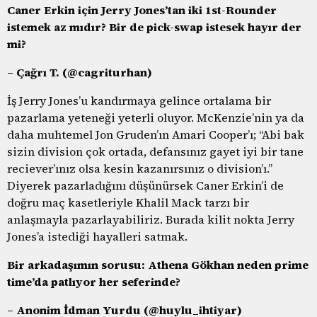
Caner Erkin için Jerry Jones’tan iki 1st-Rounder
istemek az mıdır? Bir de pick-swap istesek hayır der
mi?
– Çağrı T. (@cagriturhan)
İş Jerry Jones’u kandırmaya gelince ortalama bir
pazarlama yeteneği yeterli oluyor. McKenzie’nin ya da
daha muhtemel Jon Gruden’ın Amari Cooper’ı; “Abi bak
sizin division çok ortada, defansınız gayet iyi bir tane
reciever’ınız olsa kesin kazanırsınız o division’ı.”
Diyerek pazarladığını düşünürsek Caner Erkin’i de
doğru maç kasetleriyle Khalil Mack tarzı bir
anlaşmayla pazarlayabiliriz. Burada kilit nokta Jerry
Jones’a istediği hayalleri satmak.
Bir arkadaşımın sorusu: Athena Gökhan neden prime
time’da patlıyor her seferinde?
– Anonim İdman Yurdu (@huylu_ihtiyar)