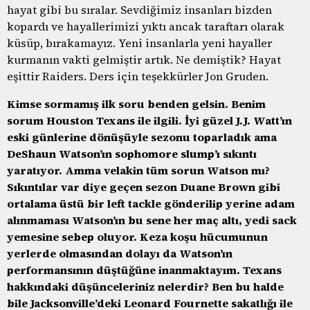
hayat gibi bu sıralar. Sevdiğimiz insanları bizden
kopardı ve hayallerimizi yıktı ancak taraftarı olarak
küsüp, bırakamayız. Yeni insanlarla yeni hayaller
kurmanın vakti gelmiştir artık. Ne demiştik? Hayat
eşittir Raiders. Ders için teşekkürler Jon Gruden.
Kimse sormamış ilk soru benden gelsin. Benim
sorum Houston Texans ile ilgili. İyi güzel J.J. Watt’ın
eski günlerine dönüşüyle sezonu toparladık ama
DeShaun Watson’ın sophomore slump’ı sıkıntı
yaratıyor. Amma velakin tüm sorun Watson mı?
Sıkıntılar var diye geçen sezon Duane Brown gibi
ortalama üstü bir left tackle gönderilip yerine adam
alınmaması Watson’ın bu sene her maç altı, yedi sack
yemesine sebep oluyor. Keza koşu hücumunun
yerlerde olmasından dolayı da Watson’ın
performansının düştüğüne inanmaktayım. Texans
hakkındaki düşünceleriniz nelerdir? Ben bu halde
bile Jacksonville’deki Leonard Fournette sakatlığı ile