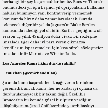
herhangi bir şey başarmadılar henüz. Bucs ve Titans’ın
önümüzdeki yıl için beşinci yıl opsiyonlarını kullanma
hakları bulunuyor, yani kontrat verip vermemek
konusunda biraz daha zamanları olacak. Burada
izlenecek diğer bir yol da Jaguars’ın Blake Bortles
konusunda izlediği yol olabilir. Bortles geçtiğimiz off-
season üç yıllık 45 milyon dolar civarı bir sözleşme
imzaladı. Eğer daha iyi para veren çıkmazsa
kendilerini ispat etmeleri için kısa süreli sözleşmeler
imzalanabilir Mariota ve Winston’la da.
Los Angeles Rams’i kim durdurabilir?
– emirhan (@emirhandulan)
Şu anda bunu başarabilecek ışığı veren bir takım
göremedik ancak Rams, her ne kadar iyi oynasa da
durdurulamayacak bir takım değil. Özellikle
Broncos’un bu konuda güzel bir ipucu verdiğini
düşünüyorum. Jared Goff üzerinde yeterli baskıyı