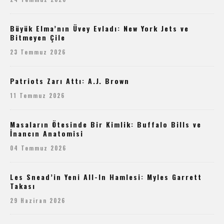
Büyük Elma’nın Üvey Evladı: New York Jets ve
Bitmeyen Çile
23 Temmuz 2026
Patriots Zarı Attı: A.J. Brown
11 Temmuz 2026
Masaların Ötesinde Bir Kimlik: Buffalo Bills ve
İnancın Anatomisi
04 Temmuz 2026
Les Snead’in Yeni All-In Hamlesi: Myles Garrett
Takası
29 Haziran 2026