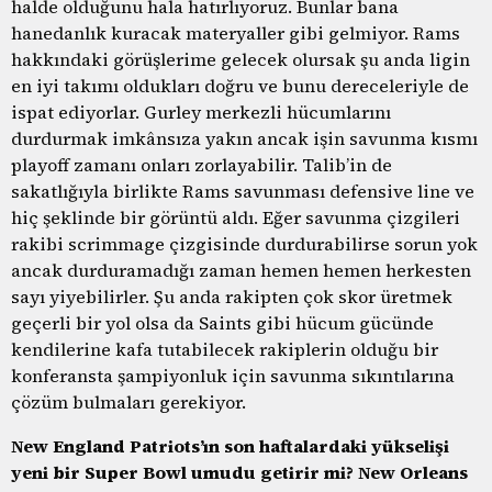
halde olduğunu hala hatırlıyoruz. Bunlar bana
hanedanlık kuracak materyaller gibi gelmiyor. Rams
hakkındaki görüşlerime gelecek olursak şu anda ligin
en iyi takımı oldukları doğru ve bunu dereceleriyle de
ispat ediyorlar. Gurley merkezli hücumlarını
durdurmak imkânsıza yakın ancak işin savunma kısmı
playoff zamanı onları zorlayabilir. Talib’in de
sakatlığıyla birlikte Rams savunması defensive line ve
hiç şeklinde bir görüntü aldı. Eğer savunma çizgileri
rakibi scrimmage çizgisinde durdurabilirse sorun yok
ancak durduramadığı zaman hemen hemen herkesten
sayı yiyebilirler. Şu anda rakipten çok skor üretmek
geçerli bir yol olsa da Saints gibi hücum gücünde
kendilerine kafa tutabilecek rakiplerin olduğu bir
konferansta şampiyonluk için savunma sıkıntılarına
çözüm bulmaları gerekiyor.
New England Patriots’ın son haftalardaki yükselişi
yeni bir Super Bowl umudu getirir mi? New Orleans