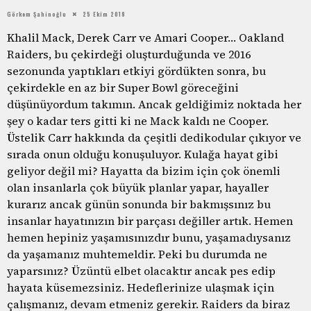
Görkem Şahinoğlu
25 Ekim 2018
Khalil Mack, Derek Carr ve Amari Cooper… Oakland
Raiders, bu çekirdeği oluşturduğunda ve 2016
sezonunda yaptıkları etkiyi gördükten sonra, bu
çekirdekle en az bir Super Bowl göreceğini
düşünüyordum takımın. Ancak geldiğimiz noktada her
şey o kadar ters gitti ki ne Mack kaldı ne Cooper.
Üstelik Carr hakkında da çeşitli dedikodular çıkıyor ve
sırada onun olduğu konuşuluyor. Kulağa hayat gibi
geliyor değil mi? Hayatta da bizim için çok önemli
olan insanlarla çok büyük planlar yapar, hayaller
kurarız ancak günün sonunda bir bakmışsınız bu
insanlar hayatınızın bir parçası değiller artık. Hemen
hemen hepiniz yaşamısınızdır bunu, yaşamadıysanız
da yaşamanız muhtemeldir. Peki bu durumda ne
yaparsınız? Üzüntü elbet olacaktır ancak pes edip
hayata küsemezsiniz. Hedeflerinize ulaşmak için
çalışmanız, devam etmeniz gerekir. Raiders da biraz