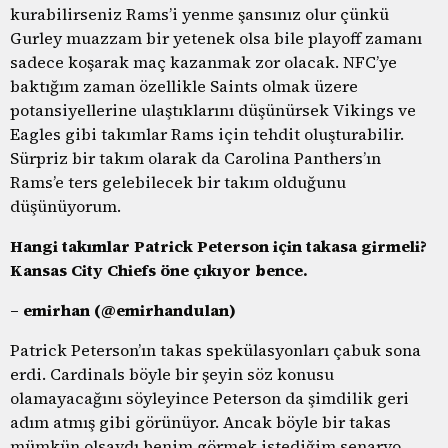
kurabilirseniz Rams’i yenme şansınız olur çünkü
Gurley muazzam bir yetenek olsa bile playoff zamanı
sadece koşarak maç kazanmak zor olacak. NFC’ye
baktığım zaman özellikle Saints olmak üzere
potansiyellerine ulaştıklarını düşünürsek Vikings ve
Eagles gibi takımlar Rams için tehdit oluşturabilir.
Sürpriz bir takım olarak da Carolina Panthers’ın
Rams’e ters gelebilecek bir takım olduğunu
düşünüyorum.
Hangi takımlar Patrick Peterson için takasa girmeli?
Kansas City Chiefs öne çıkıyor bence.
– emirhan (@emirhandulan)
Patrick Peterson’ın takas spekülasyonları çabuk sona
erdi. Cardinals böyle bir şeyin söz konusu
olamayacağını söyleyince Peterson da şimdilik geri
adım atmış gibi görünüyor. Ancak böyle bir takas
mümkün olsaydı benim görmek istediğim senaryo