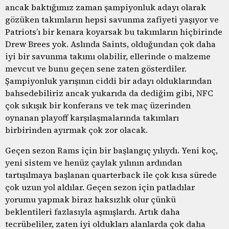
ancak baktığımız zaman şampiyonluk adayı olarak
gözüken takımların hepsi savunma zafiyeti yaşıyor ve
Patriots’ı bir kenara koyarsak bu takımların hiçbirinde
Drew Brees yok. Aslında Saints, olduğundan çok daha
iyi bir savunma takımı olabilir, ellerinde o malzeme
mevcut ve bunu geçen sene zaten gösterdiler.
Şampiyonluk yarışının ciddi bir adayı olduklarından
bahsedebiliriz ancak yukarıda da dediğim gibi, NFC
çok sıkışık bir konferans ve tek maç üzerinden
oynanan playoff karşılaşmalarında takımları
birbirinden ayırmak çok zor olacak.
Geçen sezon Rams için bir başlangıç yılıydı. Yeni koç,
yeni sistem ve henüz çaylak yılının ardından
tartışılmaya başlanan quarterback ile çok kısa sürede
çok uzun yol aldılar. Geçen sezon için patladılar
yorumu yapmak biraz haksızlık olur çünkü
beklentileri fazlasıyla aşmışlardı. Artık daha
tecrübeliler, zaten iyi oldukları alanlarda çok daha