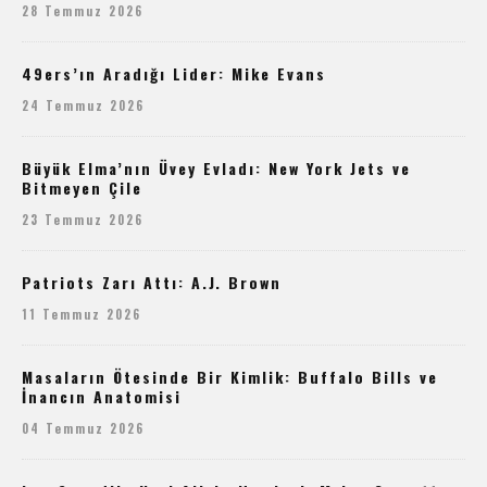
28 Temmuz 2026
49ers’ın Aradığı Lider: Mike Evans
24 Temmuz 2026
Büyük Elma’nın Üvey Evladı: New York Jets ve
Bitmeyen Çile
23 Temmuz 2026
Patriots Zarı Attı: A.J. Brown
11 Temmuz 2026
Masaların Ötesinde Bir Kimlik: Buffalo Bills ve
İnancın Anatomisi
04 Temmuz 2026