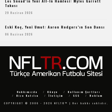
Les Snead’in Yeni All-In Hamlesi: Myles Garrett
Takası
29 Haziran 2026
Eski Koç, Yeni Umut: Aaron Rodgers’ın Son Dansı
06 Haziran 2026
Hakkımızda
Künye
Kullanım Şartları
Bize Katılın
İletişim
SSS
Reklam
COPYRIGHT © 2006 - 2026 NFLTR™ | Her hakkı saklıdır.