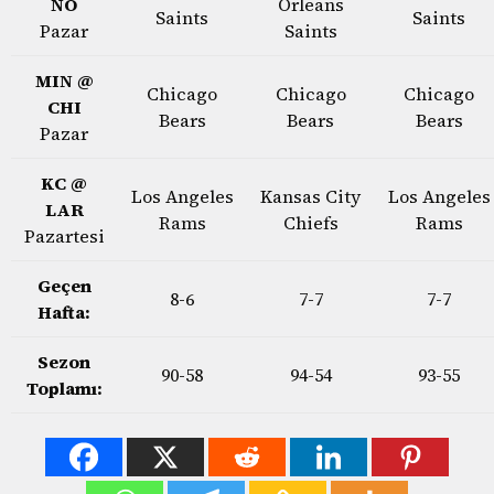
NO
Orleans
Saints
Saints
Pazar
Saints
MIN @
Chicago
Chicago
Chicago
CHI
Bears
Bears
Bears
Pazar
KC @
Los Angeles
Kansas City
Los Angeles
LAR
Rams
Chiefs
Rams
Pazartesi
Geçen
8-6
7-7
7-7
Hafta:
Sezon
90-58
94-54
93-55
Toplamı: