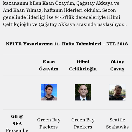
kazananını bilen Kaan Özaydın, Çağatay Akkaya ve
And Kaan Yılmaz, haftanın liderleri oldular. Sezon
genelinde liderliği ise 94-54’lük dereceleriyle Hilmi
Çeltikçioğlu ve Çağatay Akkaya arasında paylaşılıyor…
NFLTR Yazarlarının 11. Hafta Tahminleri – NFL 2018
Kaan
Hilmi
Oktay
Özaydın
Çeltikçioğlu
Çavuş
GB @
Green Bay
Green Bay
Seattle
SEA
Packers
Packers
Seahawks
Perşembe