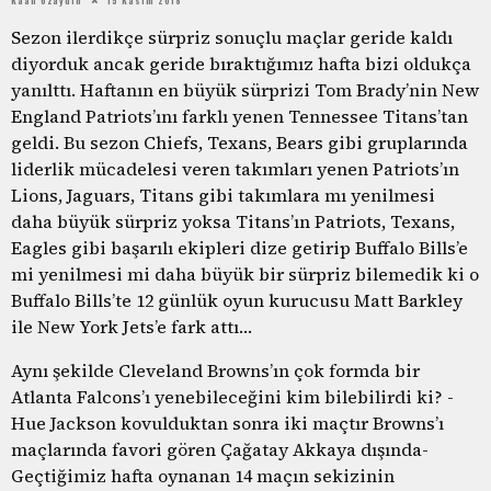
Sezon ilerdikçe sürpriz sonuçlu maçlar geride kaldı
diyorduk ancak geride bıraktığımız hafta bizi oldukça
yanılttı. Haftanın en büyük sürprizi Tom Brady’nin New
England Patriots’ını farklı yenen Tennessee Titans’tan
geldi. Bu sezon Chiefs, Texans, Bears gibi gruplarında
liderlik mücadelesi veren takımları yenen Patriots’ın
Lions, Jaguars, Titans gibi takımlara mı yenilmesi
daha büyük sürpriz yoksa Titans’ın Patriots, Texans,
Eagles gibi başarılı ekipleri dize getirip Buffalo Bills’e
mi yenilmesi mi daha büyük bir sürpriz bilemedik ki o
Buffalo Bills’te 12 günlük oyun kurucusu Matt Barkley
ile New York Jets’e fark attı…
Aynı şekilde Cleveland Browns’ın çok formda bir
Atlanta Falcons’ı yenebileceğini kim bilebilirdi ki? -
Hue Jackson kovulduktan sonra iki maçtır Browns’ı
maçlarında favori gören Çağatay Akkaya dışında-
Geçtiğimiz hafta oynanan 14 maçın sekizinin