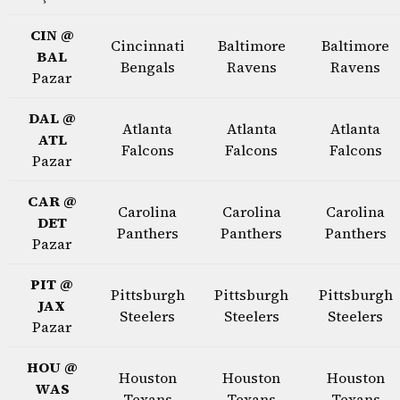
CIN @
Cincinnati
Baltimore
Baltimore
BAL
Bengals
Ravens
Ravens
Pazar
DAL @
Atlanta
Atlanta
Atlanta
ATL
Falcons
Falcons
Falcons
Pazar
CAR @
Carolina
Carolina
Carolina
DET
Panthers
Panthers
Panthers
Pazar
PIT @
Pittsburgh
Pittsburgh
Pittsburgh
JAX
Steelers
Steelers
Steelers
Pazar
HOU @
Houston
Houston
Houston
WAS
Texans
Texans
Texans