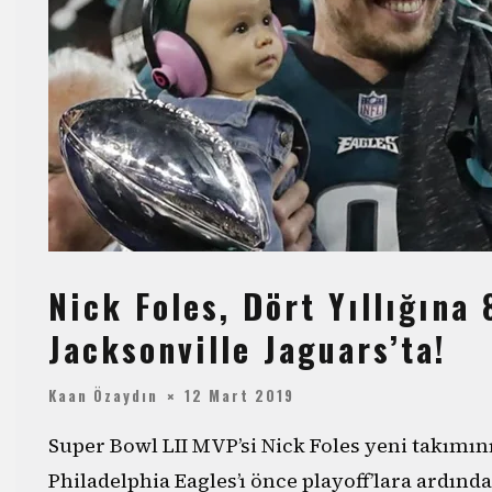
Nick Foles, Dört Yıllığına
Jacksonville Jaguars’ta!
Kaan Özaydın
12 Mart 2019
Super Bowl LII MVP’si Nick Foles yeni takımın
Philadelphia Eagles’ı önce playoff’lara ardı