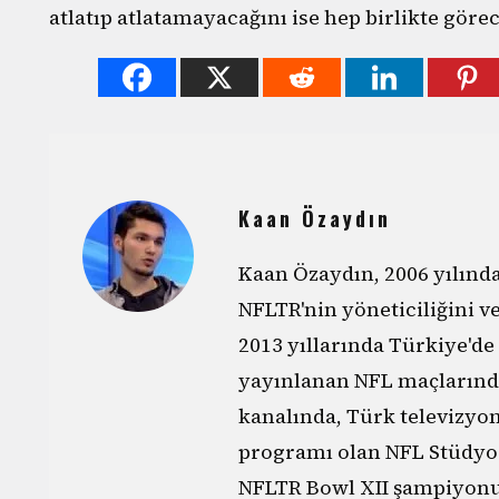
atlatıp atlatamayacağını ise hep birlikte görec
Kaan Özaydın
Kaan Özaydın, 2006 yılın
NFLTR'nin yöneticiliğini v
2013 yıllarında Türkiye'de
yayınlanan NFL maçlarınd
kanalında, Türk televizyo
programı olan NFL Stüdyo'
NFLTR Bowl XII şampiyonu