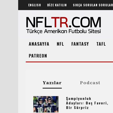
ENGLISH
BİZE KATILIN
SIKÇA SORULAN SORULA
ANASAYFA
NFL
FANTASY
TAFL
PATREON
Yazılar
Podcast
Şampiyonluk
Adayları: Beş Favori,
Bir Sürpriz