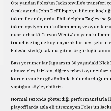
Öte yandan Foles’un Jacksonville’e transferi ço
Ocak ayında John DeFilippo’yu hücum koçluğu
takım ile anılıyordu. Philadelphia Eagles ise 
takım opsiyonunu kullanmamış ve oyun kuru
quarterback’i Carson Wentz’ten yana kullanmı
franchise tag de koymayarak bir nevi şehrin 
Foles’a istediği takıma gitme özgürlüğü tanımı
Bazı yorumcular Jaguars’ın 30 yaşındaki Nick F
olması eleştirirken, diğer serbest oyuncuları 
kurucu sınıfını göz önünde bulundurduğumuzd
yaptığını söyleyebiliriz.
Normal sezonda gösterdiği performanslarla i
playoff’larda asla eli titremeyen Foles’un Jack