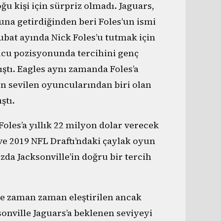
ğu kişi için sürpriz olmadı. Jaguars,
na getirdiğinden beri Foles’un ismi
Şubat ayında Nick Foles’u tutmak için
cu pozisyonunda tercihini genç
ştı. Eagles aynı zamanda Foles’a
en sevilen oyuncularından biri olan
ştı.
oles’a yıllık 22 milyon dolar verecek
ve 2019 NFL Draftı’ndaki çaylak oyun
a Jacksonville’in doğru bir tercih
le zaman zaman eleştirilen ancak
sonville Jaguars’a beklenen seviyeyi