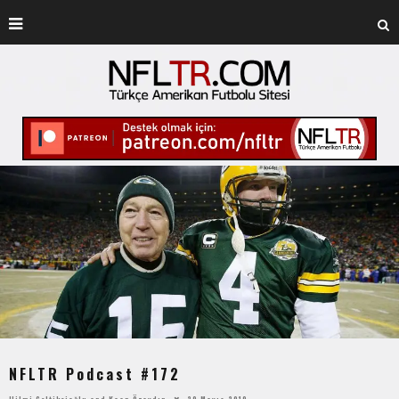
NFLTR Podcast #172
Hilmi Çeltikçioğlu
and
Kaan Özaydın
29 Mayıs 2019