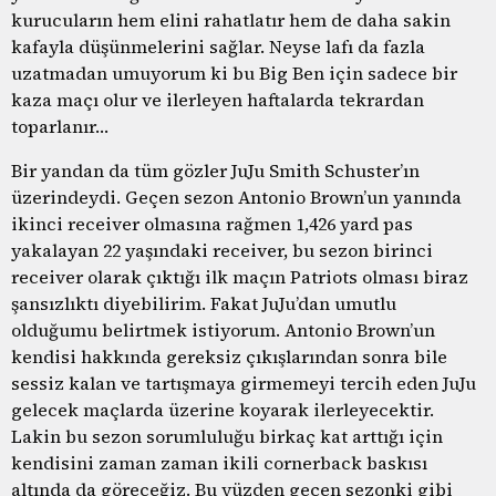
kurucuların hem elini rahatlatır hem de daha sakin
kafayla düşünmelerini sağlar. Neyse lafı da fazla
uzatmadan umuyorum ki bu Big Ben için sadece bir
kaza maçı olur ve ilerleyen haftalarda tekrardan
toparlanır…
Bir yandan da tüm gözler JuJu Smith Schuster’ın
üzerindeydi. Geçen sezon Antonio Brown’un yanında
ikinci receiver olmasına rağmen 1,426 yard pas
yakalayan 22 yaşındaki receiver, bu sezon birinci
receiver olarak çıktığı ilk maçın Patriots olması biraz
şansızlıktı diyebilirim. Fakat JuJu’dan umutlu
olduğumu belirtmek istiyorum. Antonio Brown’un
kendisi hakkında gereksiz çıkışlarından sonra bile
sessiz kalan ve tartışmaya girmemeyi tercih eden JuJu
gelecek maçlarda üzerine koyarak ilerleyecektir.
Lakin bu sezon sorumluluğu birkaç kat arttığı için
kendisini zaman zaman ikili cornerback baskısı
altında da göreceğiz. Bu yüzden geçen sezonki gibi