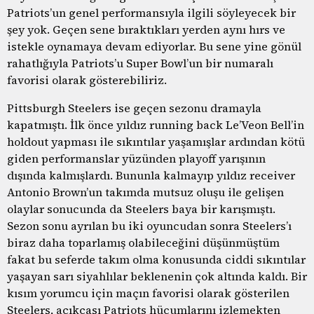
Patriots’un genel performansıyla ilgili söyleyecek bir
şey yok. Geçen sene bıraktıkları yerden aynı hırs ve
istekle oynamaya devam ediyorlar. Bu sene yine gönül
rahatlığıyla Patriots’u Super Bowl’un bir numaralı
favorisi olarak gösterebiliriz.
Pittsburgh Steelers ise geçen sezonu dramayla
kapatmıştı. İlk önce yıldız running back Le’Veon Bell’in
holdout yapması ile sıkıntılar yaşamışlar ardından kötü
giden performanslar yüzünden playoff yarışının
dışında kalmışlardı. Bununla kalmayıp yıldız receiver
Antonio Brown’un takımda mutsuz oluşu ile gelişen
olaylar sonucunda da Steelers baya bir karışmıştı.
Sezon sonu ayrılan bu iki oyuncudan sonra Steelers’ı
biraz daha toparlamış olabileceğini düşünmüştüm
fakat bu seferde takım olma konusunda ciddi sıkıntılar
yaşayan sarı siyahlılar beklenenin çok altında kaldı. Bir
kısım yorumcu için maçın favorisi olarak gösterilen
Steelers, açıkçası Patriots hücumlarını izlemekten