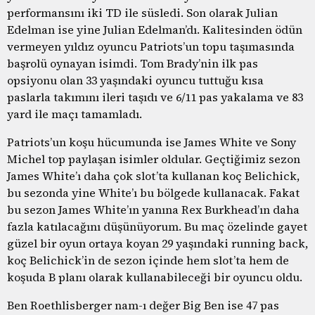
performansını iki TD ile süsledi. Son olarak Julian
Edelman ise yine Julian Edelman’dı. Kalitesinden ödün
vermeyen yıldız oyuncu Patriots’un topu taşımasında
başrolü oynayan isimdi. Tom Brady’nin ilk pas
opsiyonu olan 33 yaşındaki oyuncu tuttuğu kısa
paslarla takımını ileri taşıdı ve 6/11 pas yakalama ve 83
yard ile maçı tamamladı.
Patriots’un koşu hücumunda ise James White ve Sony
Michel top paylaşan isimler oldular. Geçtiğimiz sezon
James White’ı daha çok slot’ta kullanan koç Belichick,
bu sezonda yine White’ı bu bölgede kullanacak. Fakat
bu sezon James White’ın yanına Rex Burkhead’ın daha
fazla katılacağını düşünüyorum. Bu maç özelinde gayet
güzel bir oyun ortaya koyan 29 yaşındaki running back,
koç Belichick’in de sezon içinde hem slot’ta hem de
koşuda B planı olarak kullanabileceği bir oyuncu oldu.
Ben Roethlisberger nam-ı değer Big Ben ise 47 pas