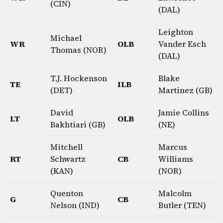
(CIN)
(DAL)
Leighton
Michael
WR
OLB
Vander Esch
Thomas (NOR)
(DAL)
T.J. Hockenson
Blake
TE
ILB
(DET)
Martinez (GB)
David
Jamie Collins
LT
OLB
Bakhtiari (GB)
(NE)
Mitchell
Marcus
RT
Schwartz
CB
Williams
(KAN)
(NOR)
Quenton
Malcolm
G
CB
Nelson (IND)
Butler (TEN)