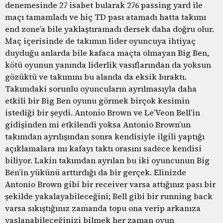
denemesinde 27 isabet bularak 276 passing yard ile
maçı tamamladı ve hiç TD pası atamadı hatta takımı
end zone’a bile yaklaştıramadı dersek daha doğru olur.
Maç içerisinde de takımın lider oyuncuya ihtiyaç
duyduğu anlarda bile kafaca maçta olmayan Big Ben,
kötü oyunun yanında liderlik vasıflarından da yoksun
gözüktü ve takımını bu alanda da eksik bıraktı.
Takımdaki sorunlu oyuncuların ayrılmasıyla daha
etkili bir Big Ben oyunu görmek birçok kesimin
istediği bir şeydi. Antonio Brown ve Le’Veon Bell’in
gidişinden mi etkilendi yoksa Antonio Brown’un
takımdan ayrılışından sonra kendisiyle ilgili yaptığı
açıklamalara mı kafayı taktı orasını sadece kendisi
biliyor. Lakin takımdan ayrılan bu iki oyuncunun Big
Ben’in yükünü arttırdığı da bir gerçek. Elinizde
Antonio Brown gibi bir receiver varsa attığınız pası bir
şekilde yakalayabileceğini; Bell gibi bir running back
varsa sıkıştığınız zamanda topu ona verip arkanıza
yaslanabileceğinizi bilmek her zaman oyun