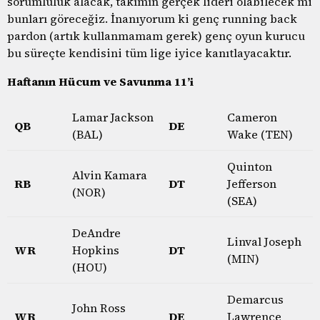
sorumluluk alacak, takımın gerçek lideri olabilecek mi
bunları göreceğiz. İnanıyorum ki genç running back
pardon (artık kullanmamam gerek) genç oyun kurucu
bu süreçte kendisini tüm lige iyice kanıtlayacaktır.
Haftanın Hücum ve Savunma 11’i
Lamar Jackson
Cameron
QB
DE
(BAL)
Wake (TEN)
Quinton
Alvin Kamara
RB
DT
Jefferson
(NOR)
(SEA)
DeAndre
Linval Joseph
WR
Hopkins
DT
(MIN)
(HOU)
Demarcus
John Ross
WR
DE
Lawrence