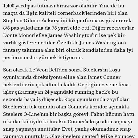
1,400 yard pas tutması biraz zor olabilir. Yine de bu
maçta da ligin kaliteli cornerback’lerinden biri olan
Stephon Gilmore’a karşı iyi bir performans göstererek
6/8 pas yakalama da 78 yard elde etti. Diğer receiver’lar
Donte Moncrief ve James Washington’ın ise pek bir
varlık gösteremediler. Özellikle James Washington’ı
fantasy takımına alan biri olarak kendisinden daha iyi
performanslar görmek istiyorum.
Son olarak Le’Veon Bell’den sonra Steelers’ın koşu
oyunlarında direksiyonu eline alan James Conner
beklentilerin çok altında kaldı. Geçtiğimiz sene fena
işler çıkarmayan 24 yaşındaki running back’e bu
sezonda baya iş düşecek. Koşu oyunlarında zayıf olan
Steelers’ın tek umudu olan Conner’a koridor açmakta
Steelers O-Line’nın bir başka görevi. Fakat hücum hattı
o kadar kötüydü ki bırakın Conner’a koşu alanı açmayı
snap yapmayı unuttular. Evet, yanlış okumadınız snap
yapmayı unuttular. Olay Steelers center’ı Mike Pouncey