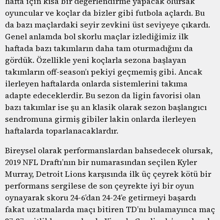
hafta için kısa bir değerlendirme yapacak olursak
oyuncular ve koçlar da bizler gibi futbola açlardı. Bu
da bazı maçlardaki seyir zevkini üst seviyeye çıkardı.
Genel anlamda bol skorlu maçlar izlediğimiz ilk
haftada bazı takımların daha tam oturmadığını da
gördük. Özellikle yeni koçlarla sezona başlayan
takımların off-season’ı pekiyi geçmemiş gibi. Ancak
ilerleyen haftalarda onlarda sistemlerini takıma
adapte edeceklerdir. Bu sezon da ligin favorisi olan
bazı takımlar ise şu an klasik olarak sezon başlangıcı
sendromuna girmiş gibiler lakin onlarda ilerleyen
haftalarda toparlanacaklardır.
Bireysel olarak performanslardan bahsedecek olursak,
2019 NFL Draftı’nın bir numarasından seçilen Kyler
Murray, Detroit Lions karşısında ilk üç çeyrek kötü bir
performans sergilese de son çeyrekte iyi bir oyun
oynayarak skoru 24-6’dan 24-24’e getirmeyi başardı
fakat uzatmalarda maçı bitiren TD’nı bulamayınca maç