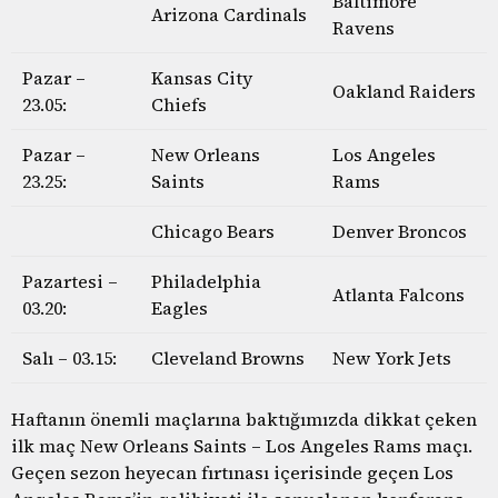
Baltimore
Arizona Cardinals
Ravens
Pazar –
Kansas City
Oakland Raiders
23.05:
Chiefs
Pazar –
New Orleans
Los Angeles
23.25:
Saints
Rams
Chicago Bears
Denver Broncos
Pazartesi –
Philadelphia
Atlanta Falcons
03.20:
Eagles
Salı – 03.15:
Cleveland Browns
New York Jets
Haftanın önemli maçlarına baktığımızda dikkat çeken
ilk maç New Orleans Saints – Los Angeles Rams maçı.
Geçen sezon heyecan fırtınası içerisinde geçen Los