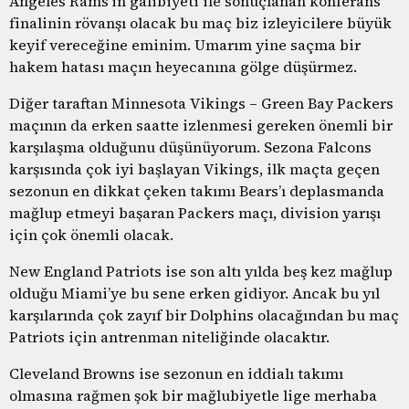
Angeles Rams’in galibiyeti ile sonuçlanan konferans
finalinin rövanşı olacak bu maç biz izleyicilere büyük
keyif vereceğine eminim. Umarım yine saçma bir
hakem hatası maçın heyecanına gölge düşürmez.
Diğer taraftan Minnesota Vikings – Green Bay Packers
maçının da erken saatte izlenmesi gereken önemli bir
karşılaşma olduğunu düşünüyorum. Sezona Falcons
karşısında çok iyi başlayan Vikings, ilk maçta geçen
sezonun en dikkat çeken takımı Bears’ı deplasmanda
mağlup etmeyi başaran Packers maçı, division yarışı
için çok önemli olacak.
New England Patriots ise son altı yılda beş kez mağlup
olduğu Miami’ye bu sene erken gidiyor. Ancak bu yıl
karşılarında çok zayıf bir Dolphins olacağından bu maç
Patriots için antrenman niteliğinde olacaktır.
Cleveland Browns ise sezonun en iddialı takımı
olmasına rağmen şok bir mağlubiyetle lige merhaba