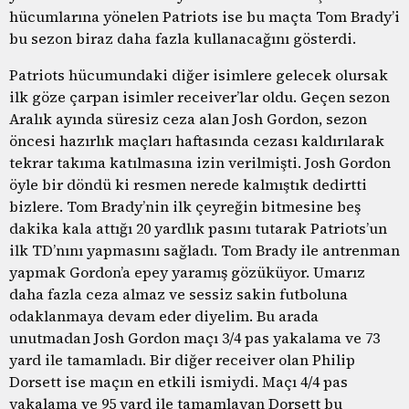
hücumlarına yönelen Patriots ise bu maçta Tom Brady’i
bu sezon biraz daha fazla kullanacağını gösterdi.
Patriots hücumundaki diğer isimlere gelecek olursak
ilk göze çarpan isimler receiver’lar oldu. Geçen sezon
Aralık ayında süresiz ceza alan Josh Gordon, sezon
öncesi hazırlık maçları haftasında cezası kaldırılarak
tekrar takıma katılmasına izin verilmişti. Josh Gordon
öyle bir döndü ki resmen nerede kalmıştık dedirtti
bizlere. Tom Brady’nin ilk çeyreğin bitmesine beş
dakika kala attığı 20 yardlık pasını tutarak Patriots’un
ilk TD’nını yapmasını sağladı. Tom Brady ile antrenman
yapmak Gordon’a epey yaramış gözüküyor. Umarız
daha fazla ceza almaz ve sessiz sakin futboluna
odaklanmaya devam eder diyelim. Bu arada
unutmadan Josh Gordon maçı 3/4 pas yakalama ve 73
yard ile tamamladı. Bir diğer receiver olan Philip
Dorsett ise maçın en etkili ismiydi. Maçı 4/4 pas
yakalama ve 95 yard ile tamamlayan Dorsett bu