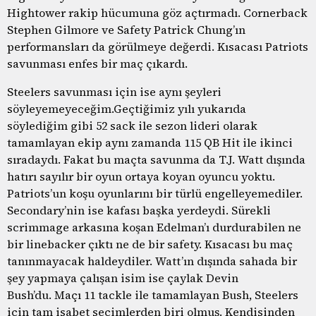
Hightower rakip hücumuna göz açtırmadı. Cornerback
Stephen Gilmore ve Safety Patrick Chung’ın
performansları da görülmeye değerdi. Kısacası Patriots
savunması enfes bir maç çıkardı.
Steelers savunması için ise aynı şeyleri
söyleyemeyeceğim.Geçtiğimiz yılı yukarıda
söylediğim gibi 52 sack ile sezon lideri olarak
tamamlayan ekip aynı zamanda 115 QB Hit ile ikinci
sıradaydı. Fakat bu maçta savunma da T.J. Watt dışında
hatırı sayılır bir oyun ortaya koyan oyuncu yoktu.
Patriots’un koşu oyunlarını bir türlü engelleyemediler.
Secondary’nin ise kafası başka yerdeydi. Sürekli
scrimmage arkasına koşan Edelman’ı durdurabilen ne
bir linebacker çıktı ne de bir safety. Kısacası bu maç
tanınmayacak haldeydiler. Watt’ın dışında sahada bir
şey yapmaya çalışan isim ise çaylak Devin
Bush’du. Maçı 11 tackle ile tamamlayan Bush, Steelers
için tam isabet seçimlerden biri olmuş. Kendisinden