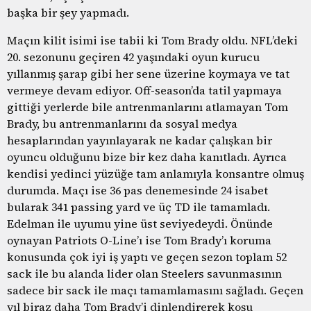
başka bir şey yapmadı.
Maçın kilit isimi ise tabii ki Tom Brady oldu. NFL’deki
20. sezonunu geçiren 42 yaşındaki oyun kurucu
yıllanmış şarap gibi her sene üzerine koymaya ve tat
vermeye devam ediyor. Off-season’da tatil yapmaya
gittiği yerlerde bile antrenmanlarını atlamayan Tom
Brady, bu antrenmanlarını da sosyal medya
hesaplarından yayınlayarak ne kadar çalışkan bir
oyuncu olduğunu bize bir kez daha kanıtladı. Ayrıca
kendisi yedinci yüzüğe tam anlamıyla konsantre olmuş
durumda. Maçı ise 36 pas denemesinde 24 isabet
bularak 341 passing yard ve üç TD ile tamamladı.
Edelman ile uyumu yine üst seviyedeydi. Önünde
oynayan Patriots O-Line’ı ise Tom Brady’ı koruma
konusunda çok iyi iş yaptı ve geçen sezon toplam 52
sack ile bu alanda lider olan Steelers savunmasının
sadece bir sack ile maçı tamamlamasını sağladı. Geçen
yıl biraz daha Tom Brady’i dinlendirerek koşu