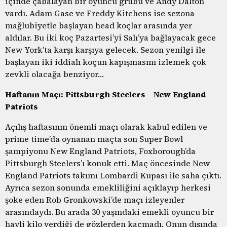
içinde çabalayan bir oyuncu grubu ve Andy Dalton
vardı. Adam Gase ve Freddy Kitchens ise sezona
mağlubiyetle başlayan head koçlar arasında yer
aldılar. Bu iki koç Pazartesi’yi Salı’ya bağlayacak gece
New York’ta karşı karşıya gelecek. Sezon yenilgi ile
başlayan iki iddialı koçun kapışmasını izlemek çok
zevkli olacağa benziyor…
Haftanın Maçı: Pittsburgh Steelers – New England
Patriots
Açılış haftasının önemli maçı olarak kabul edilen ve
prime time’da oynanan maçta son Super Bowl
şampiyonu New England Patriots, Foxborough’da
Pittsburgh Steelers’ı konuk etti. Maç öncesinde New
England Patriots takımı Lombardi Kupası ile saha çıktı.
Ayrıca sezon sonunda emekliliğini açıklayıp herkesi
şoke eden Rob Gronkowski’de maçı izleyenler
arasındaydı. Bu arada 30 yaşındaki emekli oyuncu bir
hayli kilo verdiği de gözlerden kaçmadı. Onun dışında