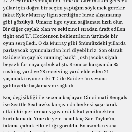
27-27 eşitlikle sonuçlandı. Yine de Cardinals’ın gelecek
yıllar için doğru bir seçim yaptığını söylemek gerekir
fakat Kyler Murray ligin sertliğine biraz alışamamış
gibi gözükyü. Umarız lige uyum sağlaması hızlı olur.
Bir diğer çaylak olan ve sekizinci sıradan draft edilen
tight end T.J. Hockenson beklentilerin üstünde bir
oyun sergiledi. O da Murray gibi önümüzdeki yıllarda
parlayacak oyunculardan biri diyebiliriz. Son olarak
Raiders’ın çaylak running back’i Josh Jacobs siyah
beyazlı formaya çabuk alıştı. Broncos karşısında 85
rushing yard ve 28 receiving yard elde eden 21
yaşındaki oyuncu iki TD ile Raiders’ın sezona
galibiyetle başlamasını sağladı.
Koç değişikliği ile sezona başlayan Cincinnati Bengals
ise Seattle Seahawks karşısında herkesi şaşırtarak
etkili bir performans gösterdi fakat yenilmekten
kurtulamadı. Yine de yeni head koç Zac Taylor’ın,
takıma çabuk etki ettiği görüldü. En azından saha