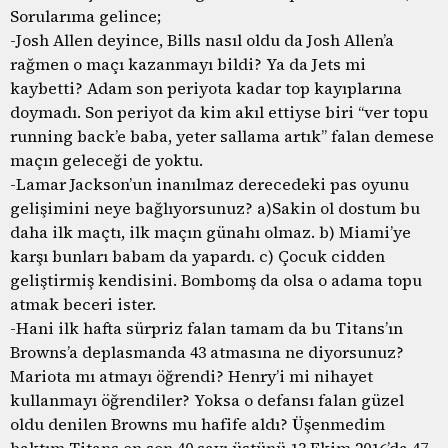
Sorularıma gelince;
-Josh Allen deyince, Bills nasıl oldu da Josh Allen’a
rağmen o maçı kazanmayı bildi? Ya da Jets mi
kaybetti? Adam son periyota kadar top kayıplarına
doymadı. Son periyot da kim akıl ettiyse biri “ver topu
running back’e baba, yeter sallama artık” falan demese
maçın geleceği de yoktu.
-Lamar Jackson’un inanılmaz derecedeki pas oyunu
gelişimini neye bağlıyorsunuz? a)Sakin ol dostum bu
daha ilk maçtı, ilk maçın günahı olmaz. b) Miami’ye
karşı bunları babam da yapardı. c) Çocuk cidden
geliştirmiş kendisini. Bombomş da olsa o adama topu
atmak beceri ister.
-Hani ilk hafta sürpriz falan tamam da bu Titans’ın
Browns’a deplasmanda 43 atmasına ne diyorsunuz?
Mariota mı atmayı öğrendi? Henry’i mi nihayet
kullanmayı öğrendiler? Yoksa o defansı falan güzel
oldu denilen Browns mu hafife aldı? Üşenmedim
baktım Titans en son 40 sayı üstünü 13 Ekim 2016’da 47-