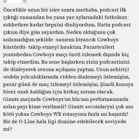
Öncelikle uzun bir süre sonra merhaba, podcast ilk
çıktığı zamandan bu yana yaz aylarındaki futbolsuz
sohbetlere kadar hepsini dinliyordum. Hatta podcast
çıksın diye gün sayardım. Neden olduğunu çok
anlamadığım şekilde -sanırım birazcık Cowboys
küstürdü- takip etmeyi bıraktım. Pazartesileri
youtubedan Cowboys maçı özeti izlemek dışında hiç
takip etmedim. Bu sene başlarken sizin podcastinizi
de dinleyerek sezona açılışımı yaptım. Uzun sehiriçi
otobüs yolculuklarında cidden dinlemeyi özlemişim,
pazar günü de maç izlemeyi özlemişim. Şimdi konuya
biraz uzak kaldığım için birkaç sorum olacak.
Giants maçında Cowboys’un hücum performansında
aslan payı kime verilmeli? Giants secondarysi çok mu
kötü yoksa Cowboys WR rotasyonu fazla mı başarılı?
Bir de O-Line hala ligi domine edebilecek seviyede
mi?