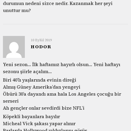
durumun nedeni sizce nedir. Kazanmak her şeyi
unuttur mu?
10 Eylül 2019
HODOR
Yeni sezon… İlk haftamız hayırlı olsun… Yeni haftayı
sezonu şiirle açalım…
Biri 40’lı yaşlarında evinin direği
Almış Güney Amerika’dan yengeyi
Öbürü 30’a dayandı ama hala Los Angeles çocuğu bir
serseri
Ah gençler onlar sevdirdi bize NFL’i
Köpekli bayanlara bayılır
Micheal Vick şakası yapar alınır
Barlarda Hollywood yıldızlarını görür