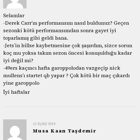
Selamlar
-Derek Carr’ın performansını nasıl buldunuz? Geçen
sezonki kötü performansımdan sonra gayet iyi
toparlamış gibi geldi bana.
-Jets’in billse kaybetmesine çok şaşırdım, sizce sorun
koç mu yoksa takım sezon öncesi konuşulduğu kadar
iyi değil mi?
-49ers kaçıncı hafta garoppolodan vazgeçip nick
mullens’ı startet qb yapar ? Çok kötü bir maç çıkardı
yine garoppolo
İyi haftalar
11 Eylül 2019
Musa Kaan Taşdemir