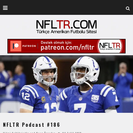
NFLTR Podcast #186
Hilmi Çeltikçioğlu
and
Kaan Özaydın
04 Eylül 2019