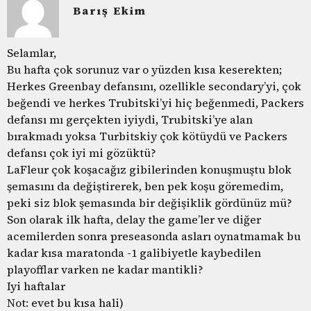
Barış Ekim
Selamlar,
Bu hafta çok sorunuz var o yüzden kısa keserekten;
Herkes Greenbay defansını, ozellikle secondary’yi, çok
beğendi ve herkes Trubitski’yi hiç beğenmedi, Packers
defansı mı gerçekten iyiydi, Trubitski’ye alan
bırakmadı yoksa Turbitskiy çok kötüydü ve Packers
defansı çok iyi mi gözüktü?
LaFleur çok koşacağız gibilerinden konuşmuştu blok
şemasını da değiştirerek, ben pek koşu göremedim,
peki siz blok şemasında bir değişiklik gördünüz mü?
Son olarak ilk hafta, delay the game’ler ve diğer
acemilerden sonra preseasonda asları oynatmamak bu
kadar kısa maratonda -1 galibiyetle kaybedilen
playofflar varken ne kadar mantikli?
Iyi haftalar
Not: evet bu kısa hali)