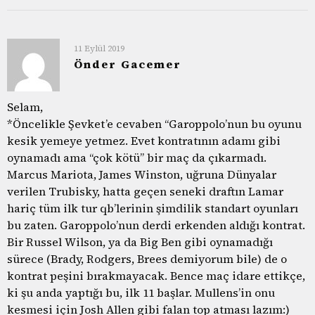
11 Eylül 2019
Önder Gacemer
Selam,
*Öncelikle Şevket’e cevaben “Garoppolo’nun bu oyunu
kesik yemeye yetmez. Evet kontratının adamı gibi
oynamadı ama “çok kötü” bir maç da çıkarmadı.
Marcus Mariota, James Winston, uğruna Dünyalar
verilen Trubisky, hatta geçen seneki draftın Lamar
hariç tüm ilk tur qb’lerinin şimdilik standart oyunları
bu zaten. Garoppolo’nun derdi erkenden aldığı kontrat.
Bir Russel Wilson, ya da Big Ben gibi oynamadığı
sürece (Brady, Rodgers, Brees demiyorum bile) de o
kontrat peşini bırakmayacak. Bence maç idare ettikçe,
ki şu anda yaptığı bu, ilk 11 başlar. Mullens’in onu
kesmesi için Josh Allen gibi falan top atması lazım:)