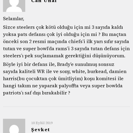
Can Ünal
Selamlar,
Sizce steelers çok kötü olduğu için mi 3 sayıda kaldı
yoksa pats defansı çok iyi olduğu için mi ? Bu maçtan
önceki son 2 resmi maçında chiefs’i ilk yarı sıfır sayıda
tutan ve super bowl’da rams’i 3 sayıda tutan defans için
steelers’ı pek suçlamamak gerektiğini düşünüyorum.
Böyle iyi bir defans ile, Brady’e sunulmuş sonsuz
sayıda kaliteli WR ile ve sony, white, burkead, damien
harris(bu çocuktan çok ümitliyim) koşu komitesi ile
hangi takım ne yaparak palyoffta veya super bowlda
patriots’ı saf dışı bırakabilir ?
10 Eylül 2019
Şevket