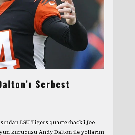
alton’ı Serbest
rasından LSU Tigers quarterback’i Joe
oyun kurucusu Andy Dalton ile yollarını