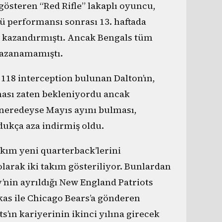
 gösteren “Red Rifle” lakaplı oyuncu,
ü performansı sonrası 13. haftada
ç kazandırmıştı. Ancak Bengals tüm
kazanamamıştı.
118 interception bulunan Dalton’ın,
ası zaten bekleniyordu ancak
neredeyse Mayıs ayını bulması,
dukça aza indirmiş oldu.
akım yeni quarterback’lerini
olarak iki takım gösteriliyor. Bunlardan
’nin ayrıldığı New England Patriots
akas ile Chicago Bears’a gönderen
ts’ın kariyerinin ikinci yılına girecek