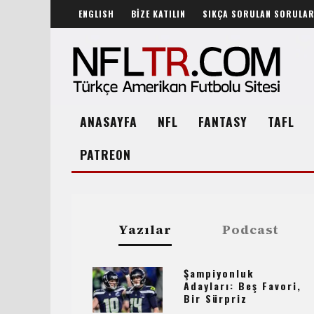
ENGLISH
BİZE KATILIN
SIKÇA SORULAN SORULA
ANASAYFA
NFL
FANTASY
TAFL
PATREON
Yazılar
Podcast
Şampiyonluk
Adayları: Beş Favori,
Bir Sürpriz