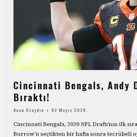
Cincinnati Bengals, Andy D
Bıraktı!
Kaan Özaydın
02 Mayıs 2020
Cincinnati Bengals, 2020 NFL Draftı’nın ilk sı
Burrow’u seçtikten bir hafta sonra tecrübeli 