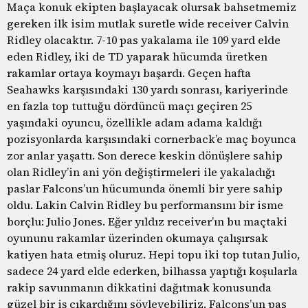
Maça konuk ekipten başlayacak olursak bahsetmemiz
gereken ilk isim mutlak suretle wide receiver Calvin
Ridley olacaktır. 7-10 pas yakalama ile 109 yard elde
eden Ridley, iki de TD yaparak hücumda üretken
rakamlar ortaya koymayı başardı. Geçen hafta
Seahawks karşısındaki 130 yardı sonrası, kariyerinde
en fazla top tuttuğu dördüncü maçı geçiren 25
yaşındaki oyuncu, özellikle adam adama kaldığı
pozisyonlarda karşısındaki cornerback’e maç boyunca
zor anlar yaşattı. Son derece keskin dönüşlere sahip
olan Ridley’in ani yön değiştirmeleri ile yakaladığı
paslar Falcons’un hücumunda önemli bir yere sahip
oldu. Lakin Calvin Ridley bu performansını bir isme
borçlu: Julio Jones. Eğer yıldız receiver’ın bu maçtaki
oyununu rakamlar üzerinden okumaya çalışırsak
katiyen hata etmiş oluruz. Hepi topu iki top tutan Julio,
sadece 24 yard elde ederken, bilhassa yaptığı koşularla
rakip savunmanın dikkatini dağıtmak konusunda
güzel bir iş çıkardığını söyleyebiliriz. Falcons’un pas