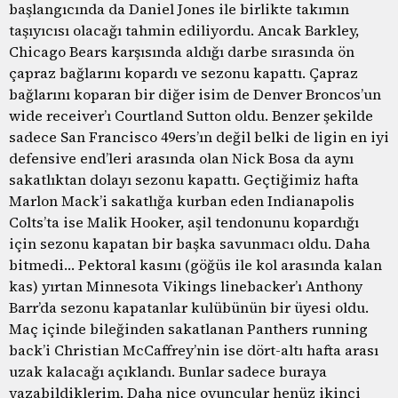
başlangıcında da Daniel Jones ile birlikte takımın
taşıyıcısı olacağı tahmin ediliyordu. Ancak Barkley,
Chicago Bears karşısında aldığı darbe sırasında ön
çapraz bağlarını kopardı ve sezonu kapattı. Çapraz
bağlarını koparan bir diğer isim de Denver Broncos’un
wide receiver’ı Courtland Sutton oldu. Benzer şekilde
sadece San Francisco 49ers’ın değil belki de ligin en iyi
defensive end’leri arasında olan Nick Bosa da aynı
sakatlıktan dolayı sezonu kapattı. Geçtiğimiz hafta
Marlon Mack’i sakatlığa kurban eden Indianapolis
Colts’ta ise Malik Hooker, aşil tendonunu kopardığı
için sezonu kapatan bir başka savunmacı oldu. Daha
bitmedi… Pektoral kasını (göğüs ile kol arasında kalan
kas) yırtan Minnesota Vikings linebacker’ı Anthony
Barr’da sezonu kapatanlar kulübünün bir üyesi oldu.
Maç içinde bileğinden sakatlanan Panthers running
back’i Christian McCaffrey’nin ise dört-altı hafta arası
uzak kalacağı açıklandı. Bunlar sadece buraya
yazabildiklerim. Daha nice oyuncular henüz ikinci