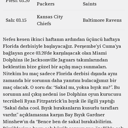
Ptesi: 03.20
Packers
Saints
Kansas City
Salı: 03.15
Baltimore Ravens
Chiefs
Nefes kesen ikinci haftanın ardından üçüncü haftaya
Florida derbisiyle başlayacağız. Perşembe’yi Cuma’ya
bağlayan gece 03.20’de karşılaşacak olan Miami
Dolphins ile Jacksonville Jaguars takımlarından
beklentim bize güzel bir açılış maçı sunmaları.
Nitekim bu maç sadece Florida derbisi dışında aynı
zamanda bir sorunun daha yanıtını bulacağımız bir
maç olacak. O soru da: “Sakal mı, yoksa bıyık mı?”. Bu
sorunun asıl çıkış nedeni ise Dolphins oyun kurucusu
tecrübeli Ryan Fitzpatrick’in bıyık ile ilgili yaptığı
“Sakal daha cool. Bıyık bırakanların kusurlu tarafları
vardır.” açıklamasına karşın Bay Bıyık Gardner
Minshew’ın da “Bence ben de sakal bırakabilirim.