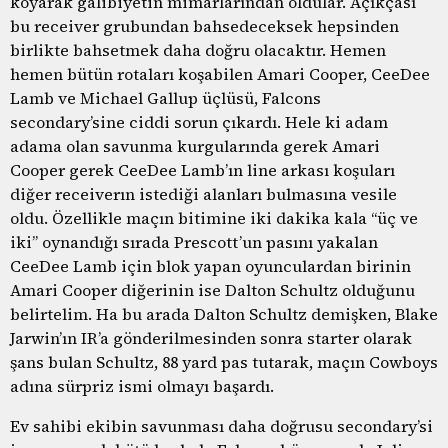
koyarak galibiyetin mimarlarından oldular. Açıkçası
bu receiver grubundan bahsedeceksek hepsinden
birlikte bahsetmek daha doğru olacaktır. Hemen
hemen bütün rotaları koşabilen Amari Cooper, CeeDee
Lamb ve Michael Gallup üçlüsü, Falcons
secondary’sine ciddi sorun çıkardı. Hele ki adam
adama olan savunma kurgularında gerek Amari
Cooper gerek CeeDee Lamb’ın line arkası koşuları
diğer receiverın istediği alanları bulmasına vesile
oldu. Özellikle maçın bitimine iki dakika kala “üç ve
iki” oynandığı sırada Prescott’un pasını yakalan
CeeDee Lamb için blok yapan oyunculardan birinin
Amari Cooper diğerinin ise Dalton Schultz olduğunu
belirtelim. Ha bu arada Dalton Schultz demişken, Blake
Jarwin’ın IR’a gönderilmesinden sonra starter olarak
şans bulan Schultz, 88 yard pas tutarak, maçın Cowboys
adına sürpriz ismi olmayı başardı.
Ev sahibi ekibin savunması daha doğrusu secondary’si