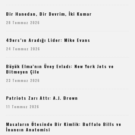
Bir Hanedan, Bir Devrim, İki Kumar
28 Temmuz 2026
49ers’ın Aradığı Lider: Mike Evans
24 Temmuz 2026
Büyük Elma’nın Üvey Evladı: New York Jets ve
Bitmeyen Çile
23 Temmuz 2026
Patriots Zarı Attı: A.J. Brown
11 Temmuz 2026
Masaların Ötesinde Bir Kimlik: Buffalo Bills ve
İnancın Anatomisi