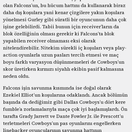
olan Falcons’un, bu hücum hattını da kullanarak biraz
daha dış koşulara yani kenar çizgilere yakın koşulara
yönelmesi Gurley gibi süratli bir oyuncunun daha çok
işine gelebilirdi. Tabii bunun için receiver’ların da
blok özelliğinin olması gerekir ki Falcons’ta blok
yapabilen receiver olmaması eksi olarak
nitelendirebilir. Nitekim sürekli iç koşuları veya play-
action oyunlarla uzun pasları tercih etmesi ve maç
boyu farklı varyasyon düşünmemeleri de Cowboys’un
skor üretirken kırmızı siyahlı ekibin pasif kalmasına
neden oldu.
Falcons işin savunma kısmında ise doğal olarak
Ezekiel Elliot’un koşularına odaklandı. Ancak bölümün
başında da dediğimiz gibi Dallas Cowboys’u dört kere
fumble’a zorlamalarıyla maça çok iyi başlamışlardı. Ön
tarafta Grady Jarrett ve Dante Fowler Jr. ile Prescott’u
terletmeleri Cowboys’un pas oyunlarını engellerken
linebacker oyuncularının savunma hattının