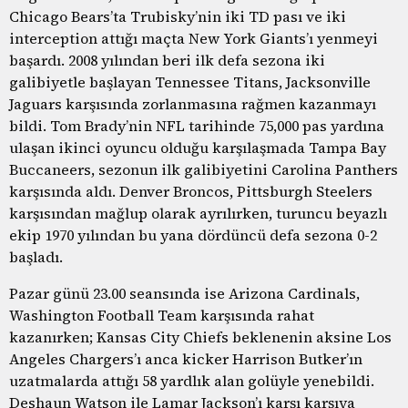
Chicago Bears’ta Trubisky’nin iki TD pası ve iki
interception attığı maçta New York Giants’ı yenmeyi
başardı. 2008 yılından beri ilk defa sezona iki
galibiyetle başlayan Tennessee Titans, Jacksonville
Jaguars karşısında zorlanmasına rağmen kazanmayı
bildi. Tom Brady’nin NFL tarihinde 75,000 pas yardına
ulaşan ikinci oyuncu olduğu karşılaşmada Tampa Bay
Buccaneers, sezonun ilk galibiyetini Carolina Panthers
karşısında aldı. Denver Broncos, Pittsburgh Steelers
karşısından mağlup olarak ayrılırken, turuncu beyazlı
ekip 1970 yılından bu yana dördüncü defa sezona 0-2
başladı.
Pazar günü 23.00 seansında ise Arizona Cardinals,
Washington Football Team karşısında rahat
kazanırken; Kansas City Chiefs beklenenin aksine Los
Angeles Chargers’ı anca kicker Harrison Butker’ın
uzatmalarda attığı 58 yardlık alan golüyle yenebildi.
Deshaun Watson ile Lamar Jackson’ı karşı karşıya