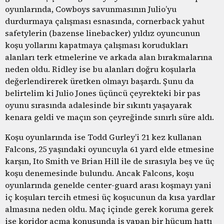
oyunlarında, Cowboys savunmasının Julio’yu
durdurmaya çalışması esnasında, cornerback yahut
safetylerin (bazense linebacker) yıldız oyuncunun
koşu yollarını kapatmaya çalışması korudukları
alanları terk etmelerine ve arkada alan bırakmalarına
neden oldu. Ridley ise bu alanları doğru koşularla
değerlendirerek üretken olmayı başardı. Şunu da
belirtelim ki Julio Jones üçüncü çeyrekteki bir pas
oyunu sırasında adalesinde bir sıkıntı yaşayarak
kenara geldi ve maçın son çeyreğinde sınırlı süre aldı.
Koşu oyunlarında ise Todd Gurley’i 21 kez kullanan
Falcons, 25 yaşındaki oyuncuyla 61 yard elde etmesine
karşın, Ito Smith ve Brian Hill ile de sırasıyla beş ve üç
koşu denemesinde bulundu. Ancak Falcons, koşu
oyunlarında genelde center-guard arası koşmayı yani
iç koşuları tercih etmesi üç koşucunun da kısa yardlar
almasına neden oldu. Maç içinde gerek koruma gerek
ise koridor açma konusunda iş yapan bir hücum hattı