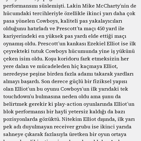
performansını süslemişti. Lakin Mike McCharty’nin de
hücumdaki tercihleriyle özellikle ikinci yarı daha çok
pasa yönelen Cowboys, kaliteli pas yakalayıcıları
olduğunu hatırladı ve Prescott’ta maçı 450 yard ile
kariyerindeki en yüksek pas yardı elde ettiği maçı
oynamış oldu. Prescott’un kankası Ezekiel Elliot ise ilk
çeyrekteki tutuk Cowboys hücumunda yine iş yükünü
çeken isim oldu. Koşu koridoru fark etmeksizin her
yere dalan ve mücadeleden hiç kaçmaya Elliot,
neredeyse peşine birden fazla adamı takarak yardları
almayı başardı. Son derece güçlü bir fiziksel yapısı
olan Elliot’un bu oyunu Cowboys’un ilk yarıdaki tek
touchdown’u bulmasına neden oldu ama şunu da
belirtmek gerekir ki play-action oyunlarında Elliot’un
blok performansı bir hayli yetersiz kaldığı da bazı
pozisyonlarda gözüktü. Nitekim Elliot dışında, ilk yarı
pek adı duyulmayan receiver grubu ise ikinci yarıda
sahneye çıkarak fazlasıyla üretken bir oyun ortaya