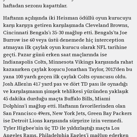
haftadan sezonu kapattılar.
Haftanın açılışında iki Heisman ödüllü oyun kurucuyu
karşı karşıya getiren karşılaşmada Cleveland Browns,
Cincinnati Bengals’ı 35-30 mağlup etti. Bengals’ta Joe
Burrow ise 60 veya üstü denemede hiç interception
atmayan ilk çaylak oyun kurucu olarak NFL tarihine
geçti. Pazar günü erken saat maçlarında ise
Indianapolis Colts, Minnesota Vikings karşısında rahat
kazanırken çaylak koşucu Jonathan Taylor, 2012’den bu
yana 100 yardı geçen ilk çaylak Colts oyuncusu oldu.
Josh Allen’ın 417 yard pas ve dört TD pası ile oynadığı
ve karşılaşmanın şimşek tehlikesi yüzünden yaklaşık
45 dakika durduğu maçta Buffalo Bills, Miami
Dolphins’i mağlup etti. Haftanın favorilerinden olan
San Francisco 49ers, New York Jets, Green Bay Packers
ise Detroit Lions karşısında sürprize izin vermedi.
Tyler Higbee’nin üç TD ile yıldızlaştığı maçta Los
Angeles Rams, Philadelphia Eagles’i mağlup ederken