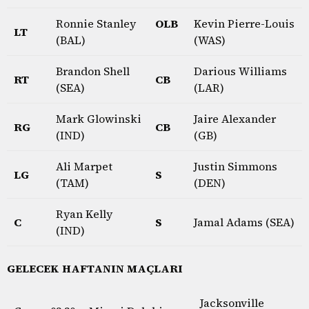
Ronnie Stanley
OLB
Kevin Pierre-Louis
LT
(BAL)
(WAS)
Brandon Shell
Darious Williams
RT
CB
(SEA)
(LAR)
Mark Glowinski
Jaire Alexander
RG
CB
(IND)
(GB)
Ali Marpet
Justin Simmons
LG
S
(TAM)
(DEN)
Ryan Kelly
C
S
Jamal Adams (SEA)
(IND)
GELECEK HAFTANIN MAÇLARI
Jacksonville