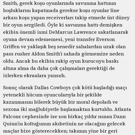
Smith, gerek koşu oyunlarında savunma hattının
boşluklarını kapatmada gerekse koşu oyunlar line
arkası koşu yapan receiverları takip etmede üst düzey
bir oyun sergiledi. Öyle ki savunma hattı demişken
ekibin önemli ismi DeMarcus Lawrence sakatlanarak
oyuna devam edememesi, yeni transfer Everson
Griffen ve yaklaşık beş senedir sahalardan uzak olan
pass rusher Aldon Smith’i sahada görmemize neden
oldu. Ancak bu ekibin rakip oyun kurucuyu baskı
altına alma da daha çok çalışmaları gerektiği de
izlerken ekranlara yansıdı.
Sonuç olarak Dallas Cowboys çok kötü başladığı maçı
yetenekli hücum oyuncularıyla bir şekilde
kazanmasını bilerek büyük bir moral depoladı ve
sezona iki mağlubiyetle başlamaktan kurtuldu. Atlanta
Falcons cephesinde ise son birkaç yıldır ısınan Dann
Quinn’in koltuğunun akıbetinin ne olacağını gelecek
maçlar bize gösterecekken; takımın yine bir geri