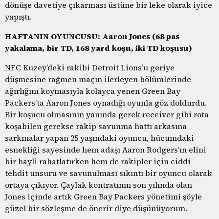
dönüşe davetiye çıkarması üstüne bir leke olarak iyice
yapıştı.
HAFTANIN OYUNCUSU: Aaron Jones (68 pas
yakalama, bir TD, 168 yard koşu, iki TD koşusu)
NFC Kuzey’deki rakibi Detroit Lions’u geriye
düşmesine rağmen maçın ilerleyen bölümlerinde
ağırlığını koymasıyla kolayca yenen Green Bay
Packers’ta Aaron Jones oynadığı oyunla göz doldurdu.
Bir koşucu olmasının yanında gerek receiver gibi rota
koşabilen gerekse rakip savunma hattı arkasına
sarkmalar yapan 25 yaşındaki oyuncu, hücumdaki
esnekliği sayesinde hem adaşı Aaron Rodgers’ın elini
bir hayli rahatlatırken hem de rakipler için ciddi
tehdit unsuru ve savunulması sıkıntı bir oyuncu olarak
ortaya çıkıyor. Çaylak kontratının son yılında olan
Jones içinde artık Green Bay Packers yönetimi şöyle
güzel bir sözleşme de önerir diye düşünüyorum.