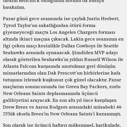
tarafın Belichick olduğunun notunu da buraya
bırakalım.
Pazar günü gece seansında ise çaylak Justin Herbert,
Tyrod Taylor’un sakatlığından ötürü forma
giyemeyeceği maçta Los Angeles Chargers forması
altında ikinci maçına çıkacak. Lakin gece seansının en
ilgi çeken maçı kesinlikle Dallas Cowboys ile Seattle
Seahawks arasında oynanacak. Şimdiden MVP adayı
olarak gösterilen Seahawks’ın yıldızı Russell Wilson ile
Atlanta Falcons karşısında unutulmaz geri dönüşün
mimarlarından olan Dak Prescott’un birbirlerine kafa
tutuşunu izlemek kuşkusuz çok güzel olacaktır. Pazar
maçlarını sonuncusunda ise Green Bay Packers, zorlu
New Orleans Saints deplasmanında üçüncü
galibiyetini arayacak. En son altı yıl önce karşılaşan
Drew Brees ve Aaron Rodgers arasındaki müsabeki 44-
23’lük skorla Brees’in New Orleans Saints’i kazanmıştı.
Son olarak ise üçüncü haftayı mükemmel, harikulade,