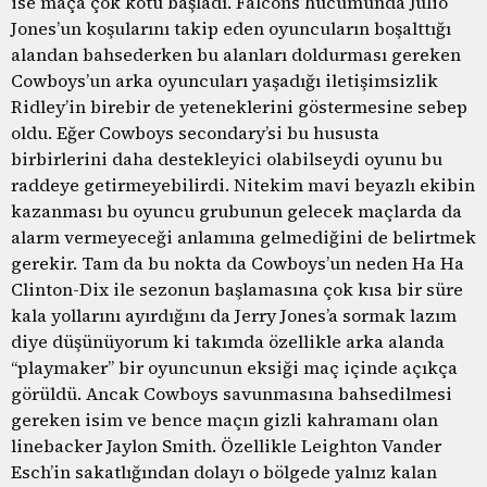
ise maça çok kötü başladı. Falcons hücumunda Julio
Jones’un koşularını takip eden oyuncuların boşalttığı
alandan bahsederken bu alanları doldurması gereken
Cowboys’un arka oyuncuları yaşadığı iletişimsizlik
Ridley’in birebir de yeteneklerini göstermesine sebep
oldu. Eğer Cowboys secondary’si bu hususta
birbirlerini daha destekleyici olabilseydi oyunu bu
raddeye getirmeyebilirdi. Nitekim mavi beyazlı ekibin
kazanması bu oyuncu grubunun gelecek maçlarda da
alarm vermeyeceği anlamına gelmediğini de belirtmek
gerekir. Tam da bu nokta da Cowboys’un neden Ha Ha
Clinton-Dix ile sezonun başlamasına çok kısa bir süre
kala yollarını ayırdığını da Jerry Jones’a sormak lazım
diye düşünüyorum ki takımda özellikle arka alanda
“playmaker” bir oyuncunun eksiği maç içinde açıkça
görüldü. Ancak Cowboys savunmasına bahsedilmesi
gereken isim ve bence maçın gizli kahramanı olan
linebacker Jaylon Smith. Özellikle Leighton Vander
Esch’in sakatlığından dolayı o bölgede yalnız kalan