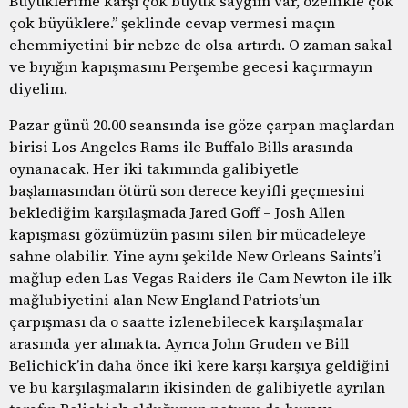
Büyüklerime karşı çok büyük saygım var, özellikle çok
çok büyüklere.” şeklinde cevap vermesi maçın
ehemmiyetini bir nebze de olsa artırdı. O zaman sakal
ve bıyığın kapışmasını Perşembe gecesi kaçırmayın
diyelim.
Pazar günü 20.00 seansında ise göze çarpan maçlardan
birisi Los Angeles Rams ile Buffalo Bills arasında
oynanacak. Her iki takımında galibiyetle
başlamasından ötürü son derece keyifli geçmesini
beklediğim karşılaşmada Jared Goff – Josh Allen
kapışması gözümüzün pasını silen bir mücadeleye
sahne olabilir. Yine aynı şekilde New Orleans Saints’i
mağlup eden Las Vegas Raiders ile Cam Newton ile ilk
mağlubiyetini alan New England Patriots’un
çarpışması da o saatte izlenebilecek karşılaşmalar
arasında yer almakta. Ayrıca John Gruden ve Bill
Belichick’in daha önce iki kere karşı karşıya geldiğini
ve bu karşılaşmaların ikisinden de galibiyetle ayrılan