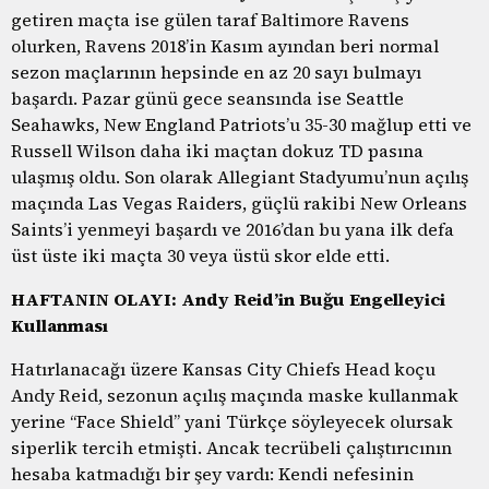
getiren maçta ise gülen taraf Baltimore Ravens
olurken, Ravens 2018’in Kasım ayından beri normal
sezon maçlarının hepsinde en az 20 sayı bulmayı
başardı. Pazar günü gece seansında ise Seattle
Seahawks, New England Patriots’u 35-30 mağlup etti ve
Russell Wilson daha iki maçtan dokuz TD pasına
ulaşmış oldu. Son olarak Allegiant Stadyumu’nun açılış
maçında Las Vegas Raiders, güçlü rakibi New Orleans
Saints’i yenmeyi başardı ve 2016’dan bu yana ilk defa
üst üste iki maçta 30 veya üstü skor elde etti.
HAFTANIN OLAYI: Andy Reid’in Buğu Engelleyici
Kullanması
Hatırlanacağı üzere Kansas City Chiefs Head koçu
Andy Reid, sezonun açılış maçında maske kullanmak
yerine “Face Shield” yani Türkçe söyleyecek olursak
siperlik tercih etmişti. Ancak tecrübeli çalıştırıcının
hesaba katmadığı bir şey vardı: Kendi nefesinin