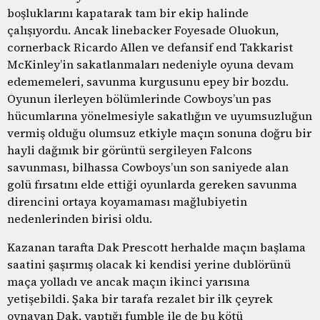
boşluklarını kapatarak tam bir ekip halinde
çalışıyordu. Ancak linebacker Foyesade Oluokun,
cornerback Ricardo Allen ve defansif end Takkarist
McKinley’in sakatlanmaları nedeniyle oyuna devam
edememeleri, savunma kurgusunu epey bir bozdu.
Oyunun ilerleyen bölümlerinde Cowboys’un pas
hücumlarına yönelmesiyle sakatlığın ve uyumsuzluğun
vermiş olduğu olumsuz etkiyle maçın sonuna doğru bir
hayli dağınık bir görüntü sergileyen Falcons
savunması, bilhassa Cowboys’un son saniyede alan
golü fırsatını elde ettiği oyunlarda gereken savunma
direncini ortaya koyamaması mağlubiyetin
nedenlerinden birisi oldu.
Kazanan tarafta Dak Prescott herhalde maçın başlama
saatini şaşırmış olacak ki kendisi yerine dublörünü
maça yolladı ve ancak maçın ikinci yarısına
yetişebildi. Şaka bir tarafa rezalet bir ilk çeyrek
oynayan Dak, yaptığı fumble ile de bu kötü