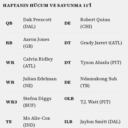
HAFTANIN HÜCUM VE SAVUNMA 11’İ
Dak Prescott
Robert Quinn
QB
DE
(DAL)
(CHI)
Aaron Jones
RB
DT
Grady Jarret t(ATL)
(GB)
Calvin Ridley
WR
DT
Tyson Alualu (PIT)
(ATL)
Julian Edelman
Ndamukong Suh
WR
DE
(NE)
(TB)
Stefon Diggs
OLB
WR3
T.J. Watt (PIT)
(BUF)
Mo Alie-Cox
TE
ILB
Jaylon Smitt (DAL)
(IND)