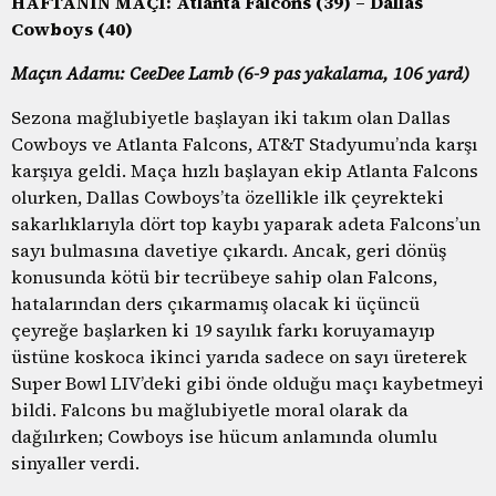
HAFTANIN MAÇI: Atlanta Falcons (39) – Dallas
Cowboys (40)
Maçın Adamı: CeeDee Lamb (6-9 pas yakalama, 106 yard)
Sezona mağlubiyetle başlayan iki takım olan Dallas
Cowboys ve Atlanta Falcons, AT&T Stadyumu’nda karşı
karşıya geldi. Maça hızlı başlayan ekip Atlanta Falcons
olurken, Dallas Cowboys’ta özellikle ilk çeyrekteki
sakarlıklarıyla dört top kaybı yaparak adeta Falcons’un
sayı bulmasına davetiye çıkardı. Ancak, geri dönüş
konusunda kötü bir tecrübeye sahip olan Falcons,
hatalarından ders çıkarmamış olacak ki üçüncü
çeyreğe başlarken ki 19 sayılık farkı koruyamayıp
üstüne koskoca ikinci yarıda sadece on sayı üreterek
Super Bowl LIV’deki gibi önde olduğu maçı kaybetmeyi
bildi. Falcons bu mağlubiyetle moral olarak da
dağılırken; Cowboys ise hücum anlamında olumlu
sinyaller verdi.