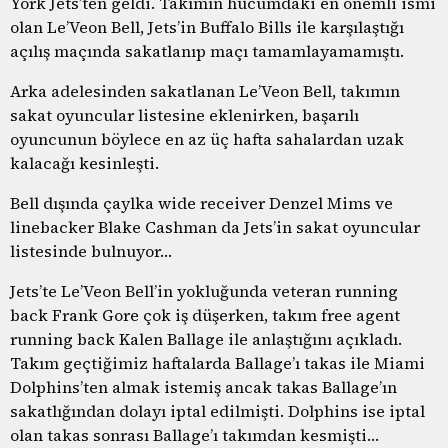
York Jets’ten geldi. Takımın hücumdaki en önemli ismi
olan Le’Veon Bell, Jets’in Buffalo Bills ile karşılaştığı
açılış maçında sakatlanıp maçı tamamlayamamıştı.
Arka adelesinden sakatlanan Le’Veon Bell, takımın
sakat oyuncular listesine eklenirken, başarılı
oyuncunun böylece en az üç hafta sahalardan uzak
kalacağı kesinleşti.
Bell dışında çaylka wide receiver Denzel Mims ve
linebacker Blake Cashman da Jets’in sakat oyuncular
listesinde bulnuyor…
Jets’te Le’Veon Bell’in yokluğunda veteran running
back Frank Gore çok iş düşerken, takım free agent
running back Kalen Ballage ile anlaştığını açıkladı.
Takım geçtiğimiz haftalarda Ballage’ı takas ile Miami
Dolphins’ten almak istemiş ancak takas Ballage’ın
sakatlığından dolayı iptal edilmişti. Dolphins ise iptal
olan takas sonrası Ballage’ı takımdan kesmişti…