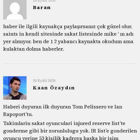
18 Eylül 2020
Baran
haber ile ilgili kaynakça paylaşırsanız çok güzel olur.
saints in kendi sitesinde sakat listesinde mike ‘ ın adı
yer almıyor. ben de 1 2 yabancı kaynakta okudum ama
kulaktan dolma haberler.
20 Eylül 2020
Kaan Özaydın
Haberi duyuran ilk duyuran Tom Pelissero ve Ian
Rapoport’tu.
Takimlarin sakat oyunculari injured reserve list’te
gonderme gibi bir zorunlulugu yok. IR list’e gonderilen
oyuncu yerine 53 kisilik kadroya baska bir isim