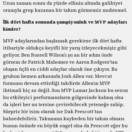
Uzun zaman sonra da yüzde ellinin altında galibiyet
oranıyla grup kazanan bir takım görmemiz muhtemel.
İlk dört hafta sonunda şampiyonluk ve MVP adayları
kimler?
MVP adaylarından başlamak gerekirse ilk dört hafta
itibariyle oldukça keyifli bir yarış izleyecekmişiz gibi
geliyor. Ben Russell Wilson’ı şu an bir adım önde
görsem de Patrick Mahomes ve Aaron Rodgers’tan
oluşan üçlü en ciddi adaylar olarak öne çıkıyor. Bu
grubun hemen arkasında Josh Allen var. Mevcut
formunu devam ettirdiği takdirde Allen’ın MVP
ihtimali hiç az değil. Son MVP Lamar Jackson bu sezon
bu etkileyici performansların gölgesinde kalmış olsa
da işleri her an tersine çevirebilecek yeteneğe sahip.
Sürpriz bir isim olarak ise Dak Prescott’tan
bahsedebiliriz. Takımının kaybeden bir takım olması
bunun önünde en büyük engel olsa da Prescott eğer bu