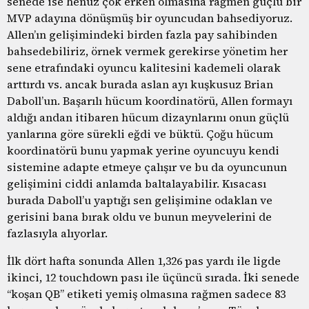
senede ise henüz çok erken olmasına rağmen güçlü bir
MVP adayına dönüşmüş bir oyuncudan bahsediyoruz.
Allen’ın gelişimindeki birden fazla pay sahibinden
bahsedebiliriz, örnek vermek gerekirse yönetim her
sene etrafındaki oyuncu kalitesini kademeli olarak
arttırdı vs. ancak burada aslan ayı kuşkusuz Brian
Daboll’un. Başarılı hücum koordinatörü, Allen formayı
aldığı andan itibaren hücum dizaynlarını onun güçlü
yanlarına göre sürekli eğdi ve büktü. Çoğu hücum
koordinatörü bunu yapmak yerine oyuncuyu kendi
sistemine adapte etmeye çalışır ve bu da oyuncunun
gelişimini ciddi anlamda baltalayabilir. Kısacası
burada Daboll’u yaptığı sen gelişimine odaklan ve
gerisini bana bırak oldu ve bunun meyvelerini de
fazlasıyla alıyorlar.
İlk dört hafta sonunda Allen 1,326 pas yardı ile ligde
ikinci, 12 touchdown pası ile üçüncü sırada. İki senede
“koşan QB” etiketi yemiş olmasına rağmen sadece 83