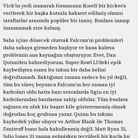
Vick’in yedi numaralı formasının Koreli bir kicker’a
verilerek bir başka kutsala hakaret edilmiş olması
taraftarlar arasında popüler bir inanç. Bunlara inanıp
inanmamak size kalmış.
Saha içine dönecek olursak Falcons’ın problemleri
daha sahaya girmeden başlıyor ve bana kalırsa
problemin ana kaynağını oluşturuyor. Evet, Dan
Quinn’den bahsediyorum. Super Bowl LI’deki epik
kaybedişten sonra bu takım bir daha belini
doğrultamadı. Baktığımız zaman sadece bu yıl değil,
tüm bu süreç boyunca Falcons’ın her zaman iyi
kadroları oldu hatta bazı sezonlarda ligin en iyi
kadrolarından bazılarına sahip oldular. Tüm bunlara
rağmen en ufak bir başarı bile gösterememiş olmak
doğrudan koç grubuna yazar. Quinn bu takımı
kaybedeli yıllar oluyor ve Arthur Blank ile Thomas
Dmitroff bunu hala kabullenmiş değil. Matt Ryan 35,
Julio Jones 31 yaşına gelmişken tecrübeli bir koçla bu