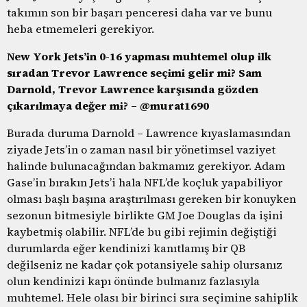
takımın son bir başarı penceresi daha var ve bunu
heba etmemeleri gerekiyor.
New York Jets’in 0-16 yapması muhtemel olup ilk
sıradan Trevor Lawrence seçimi gelir mi? Sam
Darnold, Trevor Lawrence karşısında gözden
çıkarılmaya değer mi? – @murat1690
Burada duruma Darnold – Lawrence kıyaslamasından
ziyade Jets’in o zaman nasıl bir yönetimsel vaziyet
halinde bulunacağından bakmamız gerekiyor. Adam
Gase’in bırakın Jets’i hala NFL’de koçluk yapabiliyor
olması başlı başına araştırılması gereken bir konuyken
sezonun bitmesiyle birlikte GM Joe Douglas da işini
kaybetmiş olabilir. NFL’de bu gibi rejimin değiştiği
durumlarda eğer kendinizi kanıtlamış bir QB
değilseniz ne kadar çok potansiyele sahip olursanız
olun kendinizi kapı önünde bulmanız fazlasıyla
muhtemel. Hele olası bir birinci sıra seçimine sahiplik