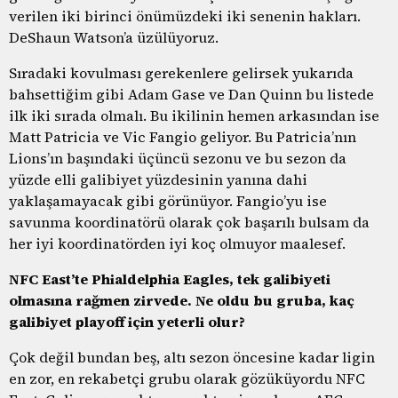
verilen iki birinci önümüzdeki iki senenin hakları.
DeShaun Watson’a üzülüyoruz.
Sıradaki kovulması gerekenlere gelirsek yukarıda
bahsettiğim gibi Adam Gase ve Dan Quinn bu listede
ilk iki sırada olmalı. Bu ikilinin hemen arkasından ise
Matt Patricia ve Vic Fangio geliyor. Bu Patricia’nın
Lions’ın başındaki üçüncü sezonu ve bu sezon da
yüzde elli galibiyet yüzdesinin yanına dahi
yaklaşamayacak gibi görünüyor. Fangio’yu ise
savunma koordinatörü olarak çok başarılı bulsam da
her iyi koordinatörden iyi koç olmuyor maalesef.
NFC East’te Phialdelphia Eagles, tek galibiyeti
olmasına rağmen zirvede. Ne oldu bu gruba, kaç
galibiyet playoff için yeterli olur?
Çok değil bundan beş, altı sezon öncesine kadar ligin
en zor, en rekabetçi grubu olarak gözüküyordu NFC