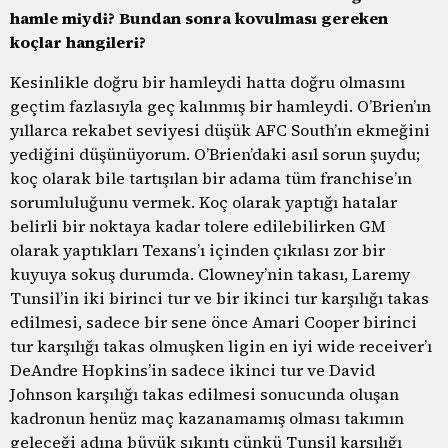
hamle miydi? Bundan sonra kovulması gereken
koçlar hangileri?
Kesinlikle doğru bir hamleydi hatta doğru olmasını
geçtim fazlasıyla geç kalınmış bir hamleydi. O’Brien’ın
yıllarca rekabet seviyesi düşük AFC South’ın ekmeğini
yediğini düşünüyorum. O’Brien’daki asıl sorun şuydu;
koç olarak bile tartışılan bir adama tüm franchise’ın
sorumluluğunu vermek. Koç olarak yaptığı hatalar
belirli bir noktaya kadar tolere edilebilirken GM
olarak yaptıkları Texans’ı içinden çıkılası zor bir
kuyuya sokuş durumda. Clowney’nin takası, Laremy
Tunsil’in iki birinci tur ve bir ikinci tur karşılığı takas
edilmesi, sadece bir sene önce Amari Cooper birinci
tur karşılığı takas olmuşken ligin en iyi wide receiver’ı
DeAndre Hopkins’in sadece ikinci tur ve David
Johnson karşılığı takas edilmesi sonucunda oluşan
kadronun henüz maç kazanamamış olması takımın
geleceği adına büyük sıkıntı çünkü Tunsil karşılığı