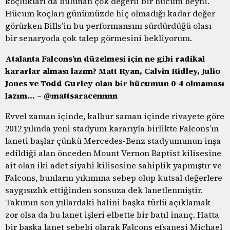
koçlukları da bulunan çok değerli bir hücum beyni.
Hücum koçları günümüzde hiç olmadığı kadar değer
görürken Bills’in bu performansını sürdürdüğü olası
bir senaryoda çok talep görmesini bekliyorum.
Atalanta Falcons’ın düzelmesi için ne gibi radikal
kararlar alması lazım? Matt Ryan, Calvin Ridley, Julio
Jones ve Todd Gurley olan bir hücumun 0-4 olmaması
lazım… – @mattsaracennnn
Evvel zaman içinde, kalbur saman içinde rivayete göre
2012 yılında yeni stadyum kararıyla birlikte Falcons’ın
laneti başlar çünkü Mercedes-Benz stadyumunun inşa
edildiği alan önceden Mount Vernon Baptist kilisesine
ait olan iki adet siyahi kilisesine sahiplik yapmıştır ve
Falcons, bunların yıkımına sebep olup kutsal değerlere
saygısızlık ettiğinden sonsuza dek lanetlenmiştir.
Takımın son yıllardaki halini başka türlü açıklamak
zor olsa da bu lanet işleri elbette bir batıl inanç. Hatta
bir başka lanet sebebi olarak Falcons efsanesi Michael