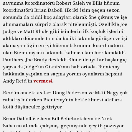
savunma koordinatörü Robert Saleh ve Bills hücum
koordinatörü Brian Daboll. İlk iki isim geçen sezon
sonunda da ciddi koç adayları olarak öne çıkmış ve işe
alınmamaları sürpriz olarak nitelenmişti. Özellikle Joe
Judge ve Matt Rhule gibi isimlerin ilk koçluk işlerini
aldıkları dönemde tam da bu iki takımla görüşen ve işi
alamayan ligin en iyi hücum takımının koordinatörü
olan Bieniemy’nin takımda kalması tam bir skandaldı.
Panthers, Joe Brady destekli Rhule ile iyi bir başlangıç
yapsa da Judge’un Giants’ının hali ortada. Bieniemy
hakkında yapılan en saçma yorum oyunların hepsini
Andy Reid’in
vermesi
.
Reid’in önceki astları Doug Pederson ve Matt Nagy çok
rahat iş bulurken Bieniemy’nin bekletilmesi akıllara
kötü düşüncüler getiriyor.
Brian Daboll ise hem Bill Belichick hem de Nick
Saban’ın altında çalışmış, geçmişinde çeşitli pozisyon