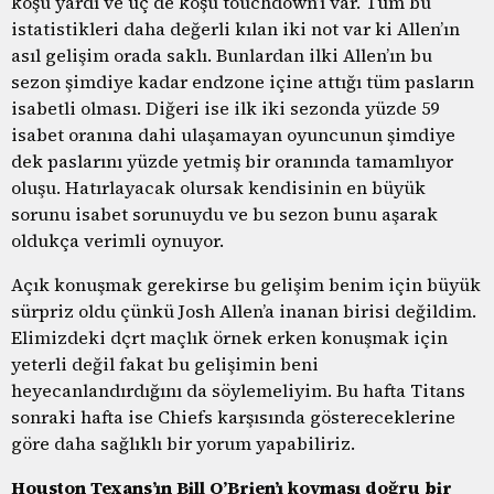
koşu yardı ve üç de koşu touchdown’ı var. Tüm bu
istatistikleri daha değerli kılan iki not var ki Allen’ın
asıl gelişim orada saklı. Bunlardan ilki Allen’ın bu
sezon şimdiye kadar endzone içine attığı tüm pasların
isabetli olması. Diğeri ise ilk iki sezonda yüzde 59
isabet oranına dahi ulaşamayan oyuncunun şimdiye
dek paslarını yüzde yetmiş bir oranında tamamlıyor
oluşu. Hatırlayacak olursak kendisinin en büyük
sorunu isabet sorunuydu ve bu sezon bunu aşarak
oldukça verimli oynuyor.
Açık konuşmak gerekirse bu gelişim benim için büyük
sürpriz oldu çünkü Josh Allen’a inanan birisi değildim.
Elimizdeki dçrt maçlık örnek erken konuşmak için
yeterli değil fakat bu gelişimin beni
heyecanlandırdığını da söylemeliyim. Bu hafta Titans
sonraki hafta ise Chiefs karşısında göstereceklerine
göre daha sağlıklı bir yorum yapabiliriz.
Houston Texans’ın Bill O’Brien’ı kovması doğru bir