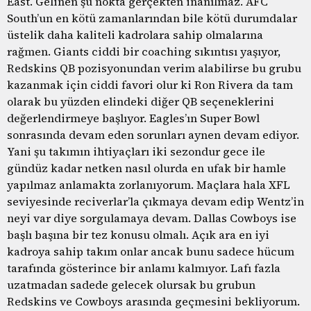
East. Gelinen şu nokta gerçekten inanılmaz. AFC
South’un en kötü zamanlarından bile kötü durumdalar
üstelik daha kaliteli kadrolara sahip olmalarına
rağmen. Giants ciddi bir coaching sıkıntısı yaşıyor,
Redskins QB pozisyonundan verim alabilirse bu grubu
kazanmak için ciddi favori olur ki Ron Rivera da tam
olarak bu yüzden elindeki diğer QB seçeneklerini
değerlendirmeye başlıyor. Eagles’ın Super Bowl
sonrasında devam eden sorunları aynen devam ediyor.
Yani şu takımın ihtiyaçları iki sezondur gece ile
gündüz kadar netken nasıl olurda en ufak bir hamle
yapılmaz anlamakta zorlanıyorum. Maçlara hala XFL
seviyesinde reciverlar’la çıkmaya devam edip Wentz’in
neyi var diye sorgulamaya devam. Dallas Cowboys ise
başlı başına bir tez konusu olmalı. Açık ara en iyi
kadroya sahip takım onlar ancak bunu sadece hücum
tarafında gösterince bir anlamı kalmıyor. Lafı fazla
uzatmadan sadede gelecek olursak bu grubun
Redskins ve Cowboys arasında geçmesini bekliyorum.