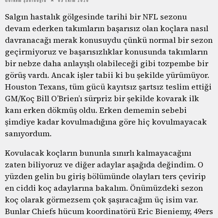
Salgın hastalık gölgesinde tarihi bir NFL sezonu
devam ederken takımların başarısız olan koçlara nasıl
davranacağı merak konusuydu çünkü normal bir sezon
geçirmiyoruz ve başarısızlıklar konusunda takımların
bir nebze daha anlayışlı olabileceği gibi tozpembe bir
görüş vardı. Ancak işler tabii ki bu şekilde yürümüyor.
Houston Texans, tüm gücü kayıtsız şartsız teslim ettiği
GM/Koç Bill O’Brien’ı sürpriz bir şekilde kovarak ilk
kanı erken dökmüş oldu. Erken dememin sebebi
şimdiye kadar kovulmadığına göre hiç kovulmayacak
sanıyordum.
Kovulacak koçların bununla sınırlı kalmayacağını
zaten biliyoruz ve diğer adaylar aşağıda değindim. O
yüzden gelin bu giriş bölümünde olayları ters çevirip
en ciddi koç adaylarına bakalım. Önümüzdeki sezon
koç olarak görmezsem çok şaşıracağım üç isim var.
Bunlar Chiefs hücum koordinatörü Eric Bieniemy, 49ers