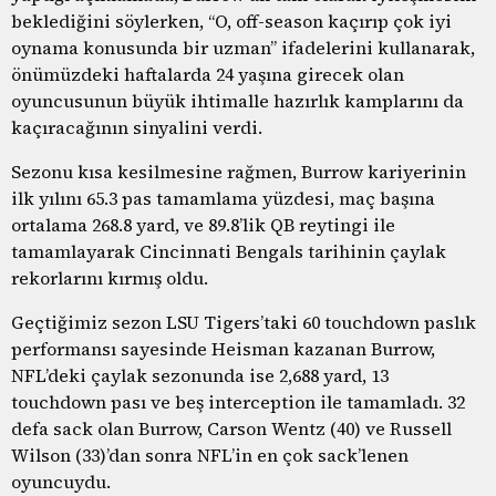
beklediğini söylerken, “O, off-season kaçırıp çok iyi
oynama konusunda bir uzman” ifadelerini kullanarak,
önümüzdeki haftalarda 24 yaşına girecek olan
oyuncusunun büyük ihtimalle hazırlık kamplarını da
kaçıracağının sinyalini verdi.
Sezonu kısa kesilmesine rağmen, Burrow kariyerinin
ilk yılını 65.3 pas tamamlama yüzdesi, maç başına
ortalama 268.8 yard, ve 89.8’lik QB reytingi ile
tamamlayarak Cincinnati Bengals tarihinin çaylak
rekorlarını kırmış oldu.
Geçtiğimiz sezon LSU Tigers’taki 60 touchdown paslık
performansı sayesinde Heisman kazanan Burrow,
NFL’deki çaylak sezonunda ise 2,688 yard, 13
touchdown pası ve beş interception ile tamamladı. 32
defa sack olan Burrow, Carson Wentz (40) ve Russell
Wilson (33)’dan sonra NFL’in en çok sack’lenen
oyuncuydu.