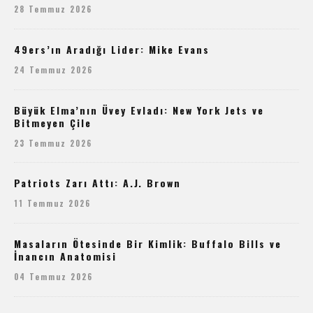
28 Temmuz 2026
49ers’ın Aradığı Lider: Mike Evans
24 Temmuz 2026
Büyük Elma’nın Üvey Evladı: New York Jets ve
Bitmeyen Çile
23 Temmuz 2026
Patriots Zarı Attı: A.J. Brown
11 Temmuz 2026
Masaların Ötesinde Bir Kimlik: Buffalo Bills ve
İnancın Anatomisi
04 Temmuz 2026