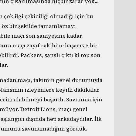
ının çıkarılmasında hiçbir zarar yok…
çok ilgi çekiciliği olmadığı için bu
ı öz bir şekilde tamamlamayı
 bile maçı son saniyesine kadar
nra maçı zayıf rakibine başarısız bir
lirdi. Packers, şanslı çıktı ki top son
lar.
boğmadan maçı, takımın genel durumuyla
ansının izleyenlere keyifli dakikalar
verim alabilmeyi başardı. Savunma için
üyor. Detroit Lions, maçı genel
aşlangıcı dışında hep arkadaydılar. İlk
 hücumunu savunamadığını gördük.