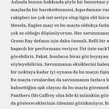
Aslında bunun hakkında şöyle bir benzetme ya
maçlarda bir hareketlenmesi, kıpırdaması var 
rakipleri ise çok üst seviye olup ligin elit hü
Mesela, Eagles maçı ve bu maçta oldukça fazla 
çok az olduğu düşünüyorum. Her savunmanın
Green Bay defansı için daha önemli. Belli b
başarılı bir performans veriyor. Üst üste sack
görebiliriz. Fakat, bunların biraz göz boyay
söyleyebilirim. Savunmanın eksiklerini halen 
bir noktaya kadar iyi oynasa da bu maçın fişi
Bu maçta cezalardan da savunmanın fazlaca baş
bahsettiğim ışık olayını da bu maçta göreme
Panthers (McCaffrey olsa bile ki mümkün göz
da göstereceklerinin izlenimi gözükmüyor. B