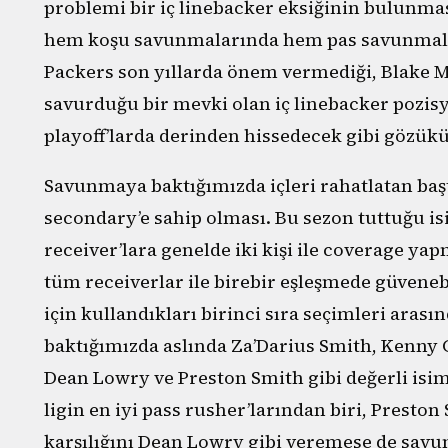
problemi bir iç linebacker eksiğinin bulunm
hem koşu savunmalarında hem pas savunmala
Packers son yıllarda önem vermediği, Blake 
savurduğu bir mevki olan iç linebacker pozis
playoff’larda derinden hissedecek gibi gözük
Savunmaya baktığımızda içleri rahatlatan başt
secondary’e sahip olması. Bu sezon tuttuğu is
receiver’lara genelde iki kişi ile coverage 
tüm receiverlar ile birebir eşleşmede güveneb
için kullandıkları birinci sıra seçimleri aras
baktığımızda aslında Za’Darius Smith, Kenny 
Dean Lowry ve Preston Smith gibi değerli isi
ligin en iyi pass rusher’larından biri, Presto
karşılığını Dean Lowry gibi veremese de savun