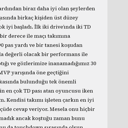
ardından biraz daha iyi olan şeylerden
sında birkaç kişiden üst düzey
yi başladı. İlk iki drive’ında iki TD
 bir derece ile maçı takımına
90 pas yardı ve bir tanesi koşudan
a değerli olacak bir performans ile
ptığı ve gözlerimize inanamadığımız 30
MVP yarışında öne geçtiğini
kasında bulunduğu tek önemli
L’in en çok TD pası atan oyuncusu iken
Kendisi takımı işleten çarkın en iyi
ölçüde cevap veriyor. Mesela onu hiçbir
rmadık ancak koştuğu zaman bunu
bunu da touchdown sırasında olsun