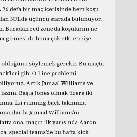
 26 defa bir maç içerisinde hem koşu
ıdan NFL’de üçüncü sıarada bulunuyor.
. Buradan red zone’da koşularını ne
ına girmesi de buna çok etki etmişe
hip olduğunu söylemek gerekir. Bu maçta
ck’leri gibi O-Line problemi
liyoruz. Artık Jamaal Williams ve
lazım. Başta Jones olmak üzere iki
ımına. İki running back takımına
zamanlarda Jamaal Williams’ın
Hatta ona, maçın ilk yarısında Aaron
ca, special teams’de bu hafta kick