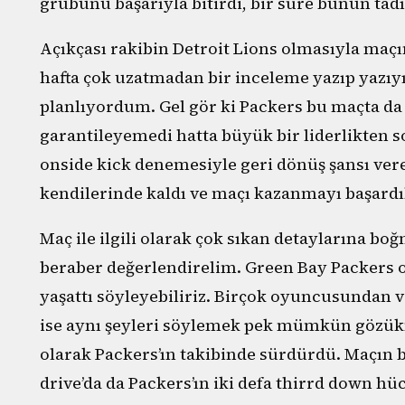
grubunu başarıyla bitirdi, bir süre bunun tad
Açıkçası rakibin Detroit Lions olmasıyla maçın 
hafta çok uzatmadan bir inceleme yazıp yazıy
planlıyordum. Gel gör ki Packers bu maçta da
garantileyemedi hatta büyük bir liderlikten so
onside kick denemesiyle geri dönüş şansı verebi
kendilerinde kaldı ve maçı kazanmayı başardı
Maç ile ilgili olarak çok sıkan detaylarına 
beraber değerlendirelim. Green Bay Packers of
yaşattı söyleyebiliriz. Birçok oyuncusundan 
ise aynı şeyleri söylemek pek mümkün gözükm
olarak Packers’ın takibinde sürdürdü. Maçın b
drive’da da Packers’ın iki defa thirrd down