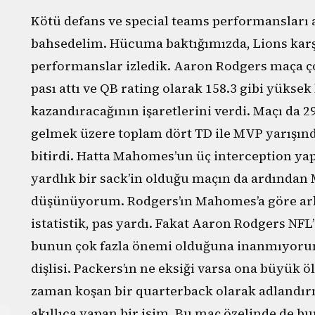
Kötü defans ve special teams performansları 
bahsedelim. Hücuma baktığımızda, Lions karşı
performanslar izledik. Aaron Rodgers maça çok i
pası attı ve QB rating olarak 158.3 gibi yüksek
kazandıracağının işaretlerini verdi. Maçı da 2
gelmek üzere toplam dört TD ile MVP yarışınd
bitirdi. Hatta Mahomes’un üç interception ya
yardlık bir sack’in olduğu maçın da ardından 
düşünüyorum. Rodgers’ın Mahomes’a göre ar
istatistik, pas yardı. Fakat Aaron Rodgers NF
bunun çok fazla önemi olduğuna inanmıyorum. 
dişlisi. Packers’ın ne eksiği varsa ona büyük 
zaman koşan bir quarterback olarak adlandı
akıllıca yapan bir isim. Bu maç özelinde de 