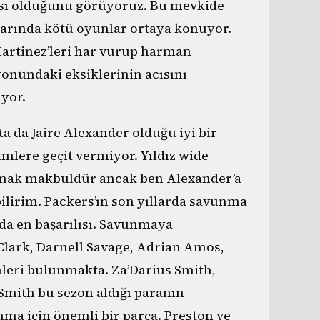
ası olduğunu görüyoruz. Bu mevkide
rında kötü oyunlar ortaya konuyor.
Martinez’leri har vurup harman
yonundaki eksiklerinin acısını
üyor.
a da Jaire Alexander olduğu iyi bir
imlere geçit vermiyor. Yıldız wide
yapmak makbuldür ancak ben Alexander’a
ilirim. Packers’ın son yıllarda savunma
ında en başarılısı. Savunmaya
Clark, Darnell Savage, Adrian Amos,
mleri bulunmakta. Za’Darius Smith,
n Smith bu sezon aldığı paranın
ma için önemli bir parça. Preston ve