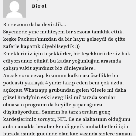
Birol
Bir sezonu daha devirdik…
Sayenizde yine muhteşem bir sezona tanıklık ettik,
keşke Packers’ımızdan da bir hayır gelseydi de çifte
zaferle kapattık diyebilseydik :))
Emekleriniz için teşekkürler, bir teşekkürü de siz hak
ediyorsunuz cünkü bu kadar yoğunluğun arasında
çalışıp vakit ayırdınız biz dinleyenlere..
Ancak soru cevap kısmının kalkması özellikle bu
podcasti yaklaşık 4 yıldır takip eden beni çok üzdü,
açıkçası Whatsapp grubundan gelen ‘Gisele mi daha
güzel Brady’nin eski sevgilisi mi’ tarzda sorular
olmasa o programı da keyifle yapacağınızı
düşünüyordum.. Sanırım bu tarz soruları genç
kardeşlerimiz soruyor, NFL ile ne alakasının olduğunu
anlamamakla beraber kendi geyik muhabbetleri için
burada işinde gücünde olan kaç yaşında sizlere zaman