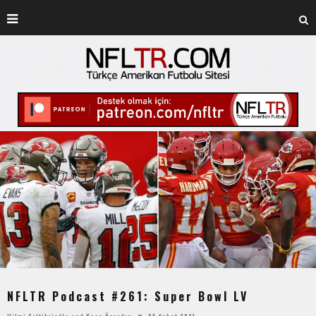
NFLTR Podcast #261: Super Bowl LV
Hilmi Çeltikçioğlu
and
Kaan Özaydın
05 Şubat 2021