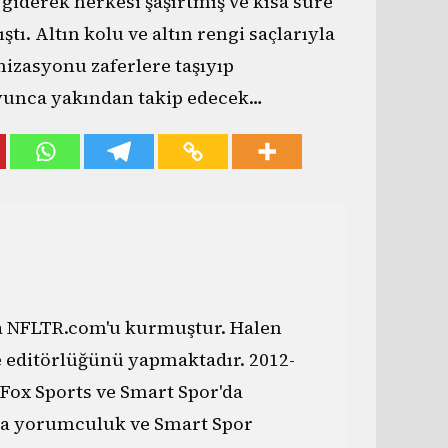
iderek herkesi şaşırtmış ve kısa süre
ı. Altın kolu ve altın rengi saçlarıyla
izasyonu zaferlere taşıyıp
oyunca yakından takip edecek…
da NFLTR.com'u kurmuştur. Halen
e editörlüğünü yapmaktadır. 2012-
 Fox Sports ve Smart Spor'da
a yorumculuk ve Smart Spor