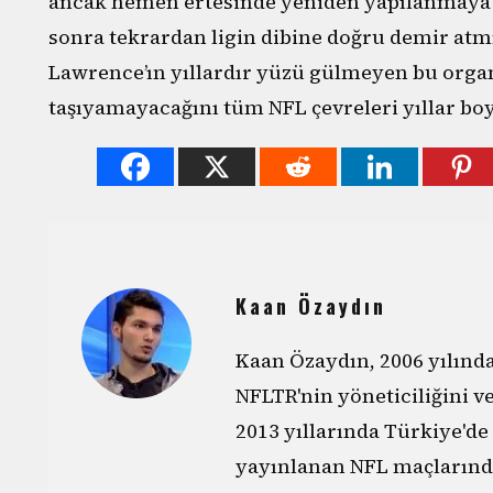
ancak hemen ertesinde yeniden yapılanmaya g
sonra tekrardan ligin dibine doğru demir atmışt
Lawrence’ın yıllardır yüzü gülmeyen bu organ
taşıyamayacağını tüm NFL çevreleri yıllar b
Kaan Özaydın
Kaan Özaydın, 2006 yılın
NFLTR'nin yöneticiliğini v
2013 yıllarında Türkiye'de
yayınlanan NFL maçlarınd