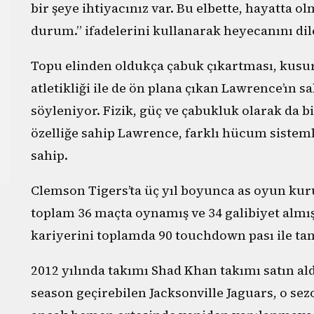
bir şeye ihtiyacınız var. Bu elbette, hayatta o
durum.” ifadelerini kullanarak heyecanını dile
Topu elinden oldukça çabuk çıkartması, kusu
atletikliği ile de ön plana çıkan Lawrence’ın s
söyleniyor. Fizik, güç ve çabukluk olarak da bi
özelliğe sahip Lawrence, farklı hücum sisteml
sahip.
Clemson Tigers’ta üç yıl boyunca as oyun ku
toplam 36 maçta oynamış ve 34 galibiyet almı
kariyerini toplamda 90 touchdown pası ile t
2012 yılında takımı Shad Khan takımı satın al
season geçirebilen Jacksonville Jaguars, o se