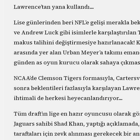
Lawrence’tan yana kullandı…
Lise günlerinden beri NFL’e gelişi merakla b
ve Andrew Luck gibi isimlerle karşılaştırılan
makus talihini değiştirmesiye hazırlanacak! 
arasında yer alan Urban Meyer’a takımı emane
günden as oyun kurucu olarak sahaya çıkması
NCAA’de Clemson Tigers formasıyla, Cartersvi
sonra beklentileri fazlasıyla karşılayan Lawr
ihtimali de herkesi heyecanlandırıyor…
Tüm draft’ın lige en hazır oyuncusu olarak gö
Jaguars sahibi Shad Khan, yaptığı açıklamada,
taraftaları için zevk alınması gerekecek bir a