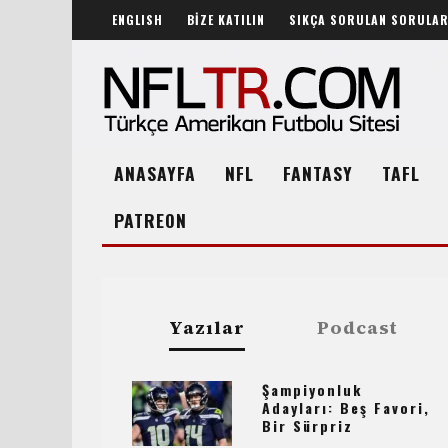
ENGLISH
BİZE KATILIN
SIKÇA SORULAN SORULA
ANASAYFA
NFL
FANTASY
TAFL
PATREON
Yazılar
Podcast
Şampiyonluk
Adayları: Beş Favori,
Bir Sürpriz