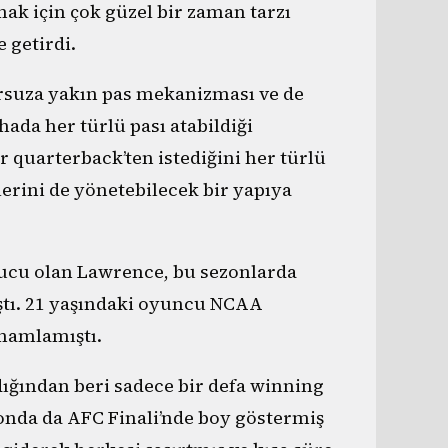
lmak için çok güzel bir zaman tarzı
 getirdi.
rsuza yakın pas mekanizması ve de
ahada her türlü pası atabildiği
r quarterback’ten istediğini her türlü
erini de yönetebilecek bir yapıya
rucu olan Lawrence, bu sezonlarda
ştı. 21 yaşındaki oyuncu NCAA
amamlamıştı.
dığından beri sadece bir defa winning
zonda da AFC Finali’nde boy göstermiş