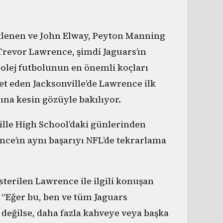
eklenen ve John Elway, Peyton Manning
 Trevor Lawrence, şimdi Jaguars’ın
Kolej futbolunun en önemli koçları
t eden Jacksonville’de Lawrence ilk
na kesin gözüyle bakılıyor.
lle High School’daki günlerinden
ence’ın aynı başarıyı NFL’de tekrarlama
sterilen Lawrence ile ilgili konuşan
 “Eğer bu, ben ve tüm Jaguars
n değilse, daha fazla kahveye veya başka