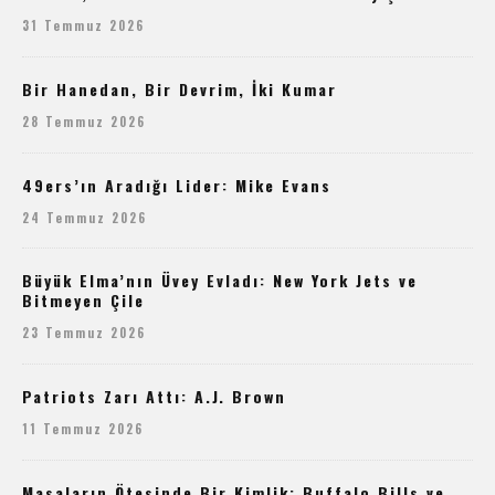
31 Temmuz 2026
Bir Hanedan, Bir Devrim, İki Kumar
28 Temmuz 2026
49ers’ın Aradığı Lider: Mike Evans
24 Temmuz 2026
Büyük Elma’nın Üvey Evladı: New York Jets ve
Bitmeyen Çile
23 Temmuz 2026
Patriots Zarı Attı: A.J. Brown
11 Temmuz 2026
Masaların Ötesinde Bir Kimlik: Buffalo Bills ve