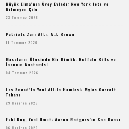
Büyük Elma’nın Üvey Evladı: New York Jets ve
Bitmeyen Çile
23 Temmuz 2026
Patriots Zarı Attı: A.J. Brown
11 Temmuz 2026
Masaların Ötesinde Bir Kimlik: Buffalo Bills ve
İnancın Anatomisi
04 Temmuz 2026
Les Snead’in Yeni All-In Hamlesi: Myles Garrett
Takası
29 Haziran 2026
Eski Koç, Yeni Umut: Aaron Rodgers’ın Son Dansı
06 Haziran 2026