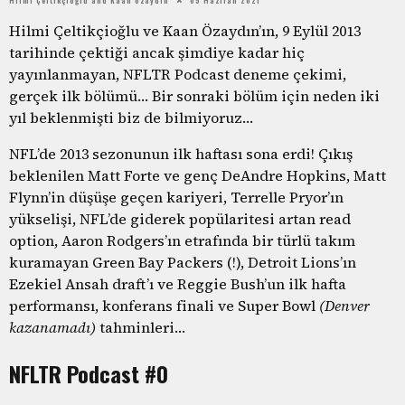
Hilmi Çeltikçioğlu ve Kaan Özaydın’ın, 9 Eylül 2013
tarihinde çektiği ancak şimdiye kadar hiç
yayınlanmayan, NFLTR Podcast deneme çekimi,
gerçek ilk bölümü… Bir sonraki bölüm için neden iki
yıl beklenmişti biz de bilmiyoruz…
NFL’de 2013 sezonunun ilk haftası sona erdi! Çıkış
beklenilen Matt Forte ve genç DeAndre Hopkins, Matt
Flynn’in düşüşe geçen kariyeri, Terrelle Pryor’ın
yükselişi, NFL’de giderek popülaritesi artan read
option, Aaron Rodgers’ın etrafında bir türlü takım
kuramayan Green Bay Packers (!), Detroit Lions’ın
Ezekiel Ansah draft’ı ve Reggie Bush’un ilk hafta
performansı, konferans finali ve Super Bowl
(Denver
kazanamadı)
tahminleri…
NFLTR Podcast #0