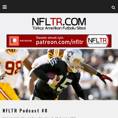
NFLTR Podcast #0
Hilmi Çeltikçioğlu
and
Kaan Özaydın
05 Haziran 2021