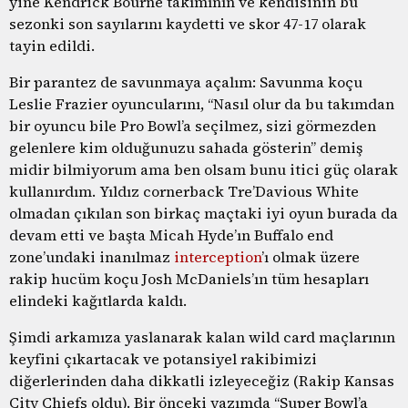
yine Kendrick Bourne takımının ve kendisinin bu
sezonki son sayılarını kaydetti ve skor 47-17 olarak
tayin edildi.
Bir parantez de savunmaya açalım: Savunma koçu
Leslie Frazier oyuncularını, “Nasıl olur da bu takımdan
bir oyuncu bile Pro Bowl’a seçilmez, sizi görmezden
gelenlere kim olduğunuzu sahada gösterin” demiş
midir bilmiyorum ama ben olsam bunu itici güç olarak
kullanırdım. Yıldız cornerback Tre’Davious White
olmadan çıkılan son birkaç maçtaki iyi oyun burada da
devam etti ve başta Micah Hyde’ın Buffalo end
zone’undaki inanılmaz
interception
’ı olmak üzere
rakip hucüm koçu Josh McDaniels’ın tüm hesapları
elindeki kağıtlarda kaldı.
Şimdi arkamıza yaslanarak kalan wild card maçlarının
keyfini çıkartacak ve potansiyel rakibimizi
diğerlerinden daha dikkatli izleyeceğiz (Rakip Kansas
City Chiefs oldu). Bir önceki yazımda “Super Bowl’a