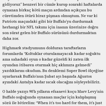
gidiyoruz” benzeri bir cümle kurup sonraki haftalarda
oynanan birkaç kötü maçın ardından açıkçası bu
cüretimden ötürü biraz pişman olmuştum. Ne var ki
Patriots maçındaki gibi bir Buffalo’yu durdurmak
herhangi bir NFL takımı için inanın üzerinize doğru
son sürat gelen bir Buffalo sürüsünü durdurmaktan
daha zor.
Highmark stadyumunu dolduran taraftarların
forumlarda “Koltuklar oturulamayacak kadar soğuktu
ama sahadaki oyun o kadar güzeldi ki zaten ilk
oyundan itibaren oturmak hiç aklımıza gelmedi”
yazdıklarını okudum. Bu denklemi Super Bowl ölçeğine
uyarlarsak Buffalo’nun Şubat ayı başında Ağustos
ayındaki Antalya kadar sıcak olacağını söyleyebiliriz.
O halde yazıyı 90’lı yılların efsanevi koçu Marv Levy’nin
Buffalo soğuğunda oynanan maçlar için kalıplaşmış
sözü ile bitirelim: “When it’s too hard for them, it’s just