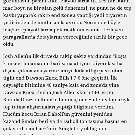
gözümüzün pasını sildi. Playoff’larda ilk kez bir takım
maç boyu ne bir alan golü denemesi, ne punt, ne de top
kaybı yaparak rakip end zone’a yaptığı yedi ziyaretin
yedisinden de mutlu sonla ayrıldı. Normalde böyle
maçlara playoff’larda pek rastlanmaz ama ilerleyen
paragraflarda detaylarını vereceğimiz tarihi bir gece
oldu.
Josh Allen’ın ilk drive’da rakip sekiz yardından “Boşta
kimseyi bulamadım bari sana atayım” diyerek saha
dışına çıkmasına yarım saniye kala attığı pası tutan
tight end Dawson Knox, Bills’i 7-0 öne geçirdi. İlk
çeyreğin bitimine 40 saniye kala end zone’da yine
Dawson Knox’ı bulan Josh Allen skoru 14-0 yaptı.
Burada Dawson Knox’ın her maç öncesi tenis toplarıyla
top tutma alıştırmaları yaptığı bilgisini verelim.
Hucüm koçu Brian Daboll’un güvenini yeniden
kazandığından beri ya da Daboll top taşıma başına en
çok yard alan back’inin Singletary olduğunu