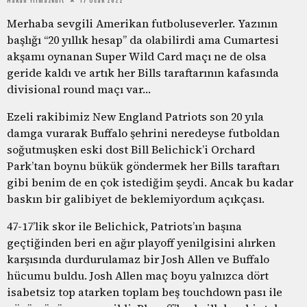
Merhaba sevgili Amerikan futboluseverler. Yazının
başlığı “20 yıllık hesap” da olabilirdi ama Cumartesi
akşamı oynanan Super Wild Card maçı ne de olsa
geride kaldı ve artık her Bills taraftarının kafasında
divisional round maçı var…
Ezeli rakibimiz New England Patriots son 20 yıla
damga vurarak Buffalo şehrini neredeyse futboldan
soğutmuşken eski dost Bill Belichick’i Orchard
Park’tan boynu bükük göndermek her Bills taraftarı
gibi benim de en çok istediğim şeydi. Ancak bu kadar
baskın bir galibiyet de beklemiyordum açıkçası.
47-17’lik skor ile Belichick, Patriots’ın başına
geçtiğinden beri en ağır playoff yenilgisini alırken
karşısında durdurulamaz bir Josh Allen ve Buffalo
hücumu buldu. Josh Allen maç boyu yalnızca dört
isabetsiz top atarken toplam beş touchdown pası ile