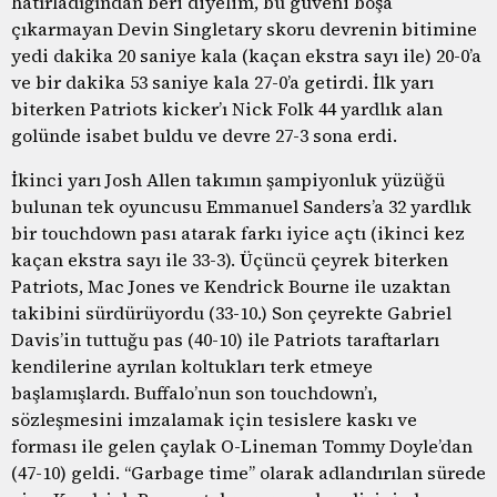
hatırladığından beri diyelim, bu güveni boşa
çıkarmayan Devin Singletary skoru devrenin bitimine
yedi dakika 20 saniye kala (kaçan ekstra sayı ile) 20-0’a
ve bir dakika 53 saniye kala 27-0’a getirdi. İlk yarı
biterken Patriots kicker’ı Nick Folk 44 yardlık alan
golünde isabet buldu ve devre 27-3 sona erdi.
İkinci yarı Josh Allen takımın şampiyonluk yüzüğü
bulunan tek oyuncusu Emmanuel Sanders’a 32 yardlık
bir touchdown pası atarak farkı iyice açtı (ikinci kez
kaçan ekstra sayı ile 33-3). Üçüncü çeyrek biterken
Patriots, Mac Jones ve Kendrick Bourne ile uzaktan
takibini sürdürüyordu (33-10.) Son çeyrekte Gabriel
Davis’in tuttuğu pas (40-10) ile Patriots taraftarları
kendilerine ayrılan koltukları terk etmeye
başlamışlardı. Buffalo’nun son touchdown’ı,
sözleşmesini imzalamak için tesislere kaskı ve
forması ile gelen çaylak O-Lineman Tommy Doyle’dan
(47-10) geldi. “Garbage time” olarak adlandırılan sürede