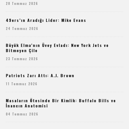
28 Temmuz 2026
49ers’ın Aradığı Lider: Mike Evans
24 Temmuz 2026
Büyük Elma’nın Üvey Evladı: New York Jets ve
Bitmeyen Çile
23 Temmuz 2026
Patriots Zarı Attı: A.J. Brown
11 Temmuz 2026
Masaların Ötesinde Bir Kimlik: Buffalo Bills ve
İnancın Anatomisi
04 Temmuz 2026