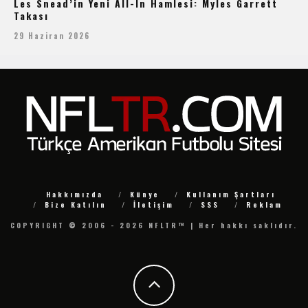
Les Snead’in Yeni All-In Hamlesi: Myles Garrett
Takası
29 Haziran 2026
Hakkımızda
Künye
Kullanım Şartları
Bize Katılın
İletişim
SSS
Reklam
COPYRIGHT © 2006 - 2026 NFLTR™ | Her hakkı saklıdır.