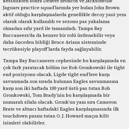
kesildikten sonra Denver Broncos ve Jacksonville
Jaguars practice squad’larında yer bulan John Brown
aktif olduğu karşılaşmalarda genellikle decoy yani yem
olarak olarak kullanıldı ve sezonu pas yakalama
olmadan sıfır yard ile tamamladı. Tampa Bay
Buccaneers’da da benzer bir rolü üstlenebilir veya
daha önceden bildiği Bruce Arians sisteminde
tecrübesiyle playoff’larda fayda sağlayabilir.
Tampa Bay Buccaneers cephesinde bu karşılaşmada en
çok fark yaratacak bölüm ise Rob Gronkowski ile tight
end pozisyonu olacak. Ligde tight end’lere karşı
savunmada son sırada bulunan Eagles savunmasına
karşı son iki haftada 100 yard üstü pas tutan Rob
Gronkowski, Tom Brady’nin bu karşılaşmada bir
numaralı silahı olacak. Gronk’un yanı sıra Cameron
Brate ve altıncı haftadaki Eagles karşılaşmasında ilk
touchdown pasını tutan O. J. Howard maçın kilit
isimleri olabilirler.