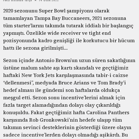
2020 sezonunu Super Bowl şampiyonu olarak
tamamlayan Tampa Bay Buccaneers, 2021 sezonuna
tüm starter’larını takımda tutarak iddialı bir başlangıç
yapmıştı. Özelikle wide receiver ve tight end
pozisyonunda kadro genişliği ile korkutucu bir hücum
hattı ile sezona girilmişti…
Sezon içinde Antonio Brown’un uzun süren sakatlığının
üstüne malum sahte aşı kartı skandalı ve geçtiğimiz
haftaki New York Jets karşılaşmasında tabir-i caizse
“dellenmesi”, medyada Bruce Arians ve Tom Brady’i
hedef alması ile gündemi son haftalarda oldukça
meşgul etti. Sezon sonu incentive’lerini almak için
fazla target alamadığından dolayı olay çıkarıldığı
konuşuldu. Fakat geçtiğimiz hafta Carolina Panthers
karşısında Rob Gronkowski’nin hedefe ulaşıp tüm
takımın sevinci desteklerinin gösterdiği üzere olayın
sadece incentive’lerden dolayı olmadığı aşikârdı. Bu