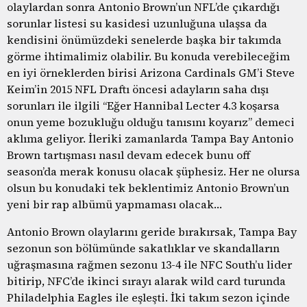
olaylardan sonra Antonio Brown’un NFL’de çıkardığı
sorunlar listesi su kasidesi uzunluğuna ulaşsa da
kendisini önümüzdeki senelerde başka bir takımda
görme ihtimalimiz olabilir. Bu konuda verebileceğim
en iyi örneklerden birisi Arizona Cardinals GM’i Steve
Keim’in 2015 NFL Draftı öncesi adayların saha dışı
sorunları ile ilgili “Eğer Hannibal Lecter 4.3 koşarsa
onun yeme bozukluğu olduğu tanısını koyarız” demeci
aklıma geliyor. İleriki zamanlarda Tampa Bay Antonio
Brown tartışması nasıl devam edecek bunu off
season’da merak konusu olacak şüphesiz. Her ne olursa
olsun bu konudaki tek beklentimiz Antonio Brown’un
yeni bir rap albümü yapmaması olacak…
Antonio Brown olaylarını geride bırakırsak, Tampa Bay
sezonun son bölümünde sakatlıklar ve skandalların
uğraşmasına rağmen sezonu 13-4 ile NFC South’u lider
bitirip, NFC’de ikinci sırayı alarak wild card turunda
Philadelphia Eagles ile eşleşti. İki takım sezon içinde