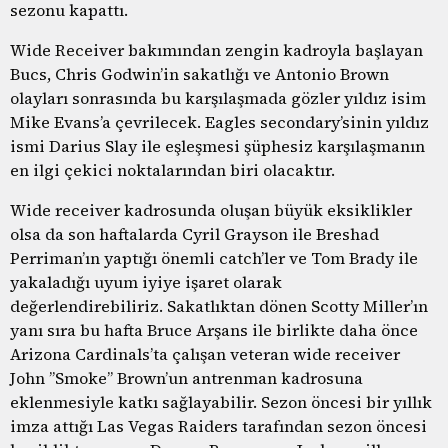
sezonu kapattı.
Wide Receiver bakımından zengin kadroyla başlayan
Bucs, Chris Godwin’in sakatlığı ve Antonio Brown
olayları sonrasında bu karşılaşmada gözler yıldız isim
Mike Evans’a çevrilecek. Eagles secondary’sinin yıldız
ismi Darius Slay ile eşleşmesi şüphesiz karşılaşmanın
en ilgi çekici noktalarından biri olacaktır.
Wide receiver kadrosunda oluşan büyük eksiklikler
olsa da son haftalarda Cyril Grayson ile Breshad
Perriman’ın yaptığı önemli catch’ler ve Tom Brady ile
yakaladığı uyum iyiye işaret olarak
değerlendirebiliriz. Sakatlıktan dönen Scotty Miller’ın
yanı sıra bu hafta Bruce Arşans ile birlikte daha önce
Arizona Cardinals’ta çalışan veteran wide receiver
John ”Smoke” Brown’un antrenman kadrosuna
eklenmesiyle katkı sağlayabilir. Sezon öncesi bir yıllık
imza attığı Las Vegas Raiders tarafından sezon öncesi