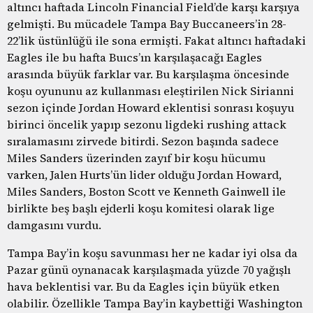
altıncı haftada Lincoln Financial Field’de karşı karşıya
gelmişti. Bu mücadele Tampa Bay Buccaneers’in 28-
22’lik üstünlüğü ile sona ermişti. Fakat altıncı haftadaki
Eagles ile bu hafta Buıcs’ın karşılaşacağı Eagles
arasında büyük farklar var. Bu karşılaşma öncesinde
koşu oyununu az kullanması eleştirilen Nick Sirianni
sezon içinde Jordan Howard eklentisi sonrası koşuyu
birinci öncelik yapıp sezonu ligdeki rushing attack
sıralamasını zirvede bitirdi. Sezon başında sadece
Miles Sanders üzerinden zayıf bir koşu hücumu
varken, Jalen Hurts’ün lider olduğu Jordan Howard,
Miles Sanders, Boston Scott ve Kenneth Gainwell ile
birlikte beş başlı ejderli koşu komitesi olarak lige
damgasını vurdu.
Tampa Bay’in koşu savunması her ne kadar iyi olsa da
Pazar günü oynanacak karşılaşmada yüzde 70 yağışlı
hava beklentisi var. Bu da Eagles için büyük etken
olabilir. Özellikle Tampa Bay’in kaybettiği Washington