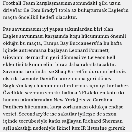
Football Team karşılaşmasının sonundaki gibi uzun
drive’lar ile Tom Brady’i topla az buluşturmak Eagles’ın
maçta öncelikli hedefi olacaktır.
Pas savunmasını iyi yapan takımlardan biri olan
Eagles savunması karşısında koşu hücumunun önemli
olduğu bu maçta, Tampa Bay Buccaneers’da bu hafta
içinde antrenmana başlayan Leonard Fournett,
Giovanni Bernard’ın geri dönmesi ve Le’Veon Bell
eklentisi takımın elini biraz daha rahatlatacaktır.
Savunma tarafında ise Shaq Barret’in durumu belirsiz
olsa da Lavonte David’in anrenmana geri dönesi
Eagles’ın koşu hücumunu durdurmak için iyi bir haber.
Özellikle sezonun son iki haftası NFL’deki en kötü iki
hücum takımlarından New York Jets ve Carolina
Panthers hücumuna karşı zorlanması oldukça endişe
verici. Secondary’de ise sakatlar iyileşse de sezon
içinde tecrübesiyle katkı sağlayan Richard Sherman
aşil sakatlığı nedeniyle ikinci kez IR listesine girerek