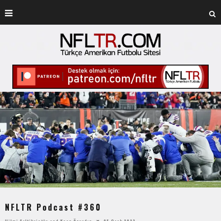
NFLTR Podcast #360
Hilmi Çeltikçioğlu
and
Kaan Özaydın
05 Ocak 2023