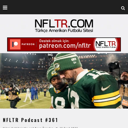
NFLTR Podcast #361
Hilmi Çeltikçioğlu
and
Kaan Özaydın
12 Ocak 2023