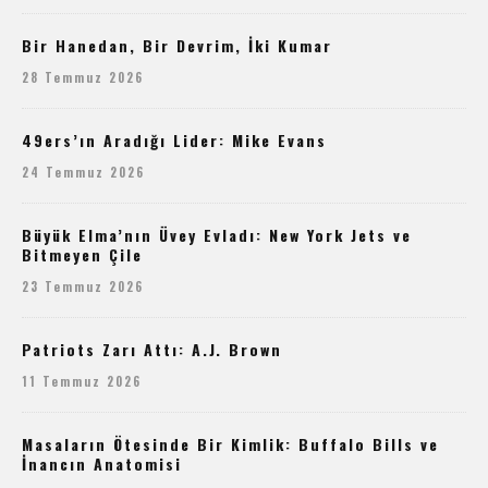
Bir Hanedan, Bir Devrim, İki Kumar
28 Temmuz 2026
49ers’ın Aradığı Lider: Mike Evans
24 Temmuz 2026
Büyük Elma’nın Üvey Evladı: New York Jets ve
Bitmeyen Çile
23 Temmuz 2026
Patriots Zarı Attı: A.J. Brown
11 Temmuz 2026
Masaların Ötesinde Bir Kimlik: Buffalo Bills ve
İnancın Anatomisi