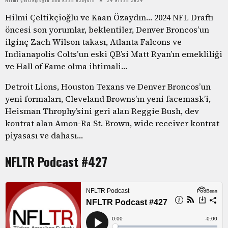
Hilmi Çeltikçioğlu ve Kaan Özaydın… 2024 NFL Draftı
öncesi son yorumlar, beklentiler, Denver Broncos’un
ilginç Zach Wilson takası, Atlanta Falcons ve
Indianapolis Colts’un eski QB’si Matt Ryan’ın emekliliği
ve Hall of Fame olma ihtimali…
Detroit Lions, Houston Texans ve Denver Broncos’un
yeni formaları, Cleveland Browns’ın yeni facemask’i,
Heisman Throphy’sini geri alan Reggie Bush, dev
kontrat alan Amon-Ra St. Brown, wide receiver kontrat
piyasası ve dahası…
NFLTR Podcast #427