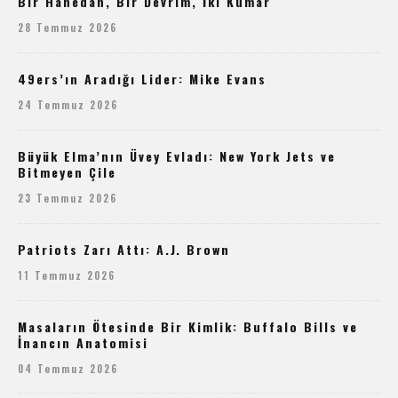
Bir Hanedan, Bir Devrim, İki Kumar
28 Temmuz 2026
49ers’ın Aradığı Lider: Mike Evans
24 Temmuz 2026
Büyük Elma’nın Üvey Evladı: New York Jets ve
Bitmeyen Çile
23 Temmuz 2026
Patriots Zarı Attı: A.J. Brown
11 Temmuz 2026
Masaların Ötesinde Bir Kimlik: Buffalo Bills ve
İnancın Anatomisi
04 Temmuz 2026