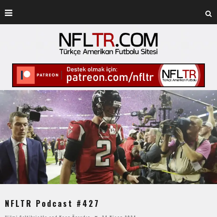
NFLTR Podcast #427
Hilmi Çeltikçioğlu
and
Kaan Özaydın
24 Nisan 2024