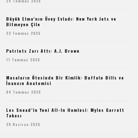
24 Temmuz 2026
Büyük Elma’nın Üvey Evladı: New York Jets ve
Bitmeyen Çile
23 Temmuz 2026
Patriots Zarı Attı: A.J. Brown
11 Temmuz 2026
Masaların Ötesinde Bir Kimlik: Buffalo Bills ve
İnancın Anatomisi
04 Temmuz 2026
Les Snead’in Yeni All-In Hamlesi: Myles Garrett
Takası
29 Haziran 2026