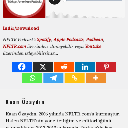
İndir/Download
NFLTR Podcast’i
Spotify
,
Apple Podcasts
,
Podbean
,
NFLTR.com
üzerinden dinleyebilir veya
Youtube
üzerinden izleyebilirsiniz…
Kaan Özaydın
Kaan Özaydın, 2006 yılında NFLTR.com'u kurmuştur.
Halen NFLTR'nin yöneticiliğini ve editörlüğünü
yapmaktadır. 2012-2013 yıllarında Türkiye'de Fox