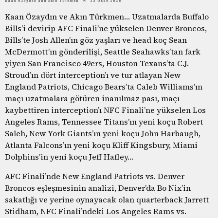
Kaan Özaydın ve Akın Türkmen… Uzatmalarda Buffalo
Bills’i devirip AFC Finali’ne yükselen Denver Broncos,
Bills’te Josh Allen’ın göz yaşları ve head koç Sean
McDermott’ın gönderilişi, Seattle Seahawks’tan fark
yiyen San Francisco 49ers, Houston Texans’ta C.J.
Stroud’ın dört interception’ı ve tur atlayan New
England Patriots, Chicago Bears’ta Caleb Williams’ın
maçı uzatmalara götüren inanılmaz pası, maçı
kaybettiren interception’ı NFC Finali’ne yükselen Los
Angeles Rams, Tennessee Titans’ın yeni koçu Robert
Saleh, New York Giants’ın yeni koçu John Harbaugh,
Atlanta Falcons’ın yeni koçu Kliff Kingsbury, Miami
Dolphins’in yeni koçu Jeff Hafley…
AFC Finali’nde New England Patriots vs. Denver
Broncos eşleşmesinin analizi, Denver’da Bo Nix’in
sakatlığı ve yerine oynayacak olan quarterback Jarrett
Stidham, NFC Finali’ndeki Los Angeles Rams vs.