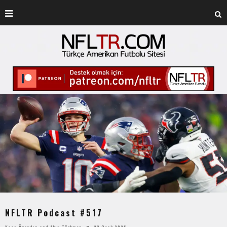
NFLTR Podcast #517
Kaan Özaydın
and
Akın Türkmen
23 Ocak 2026