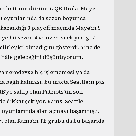
cum hattının durumu. QB Drake Maye
şu oyunlarında da sezon boyunca
 kazandığı 3 playoff maçında Maye’in 5
ye bu sezon 4 ve üzeri sack yediği 7
lirleyici olmadığını gösterdi. Yine de
k hâle geleceğini düşünüyorum.
a neredeyse hiç işlememesi ya da
 bağlı kalması, bu maçta Seattle’ın pas
 RB’ye sahip olan Patriots’un son
de dikkat çekiyor. Rams, Seattle
şu oyunlarında alan açmayı başarmıştı.
ri olan Rams’in TE grubu da bu başarıda