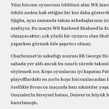
Yılın hücum oyuncusu ödülünü alan WR Jaxo
ödülü neden hak ettiğini bir kez daha gösterd
Njigba, aynı zamanda takım arkadaşlarının üz
azaltıyor. Bu maçta WR Rasheed Shaheed’in k
olmayacaktır; çok yönlü bir oyuncu olan Sha
yaparken görmek bile şaşırtıcı olmaz.
Charbonnet’in sakatlığı sonrası RB George Ho
sahada yer aldı ancak bu sınırlı sürede takım
söylemek zor. Koşu oyunlarını iyi kapatan Pat
playofflardaki en zorlu koşu hücumlarından b
özellikle Broncos maçında bazı sıkıntılar yaş
Gonzalez’in bireysel hatası, Denver’ın büyü
hazırlamıştı.