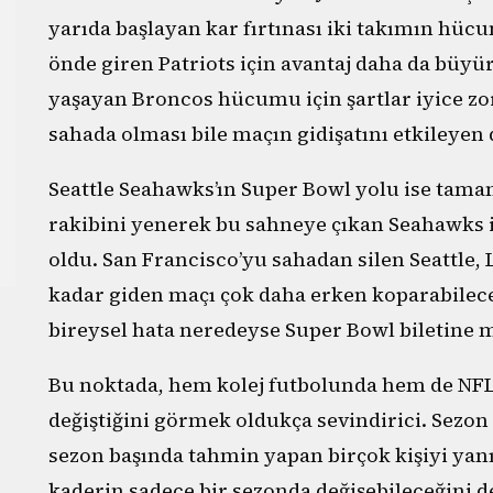
yarıda başlayan kar fırtınası iki takımın hü
önde giren Patriots için avantaj daha da büyü
yaşayan Broncos hücumu için şartlar iyice zo
sahada olması bile maçın gidişatını etkileyen 
Seattle Seahawks’ın Super Bowl yolu ise tamame
rakibini yenerek bu sahneye çıkan Seahawks 
oldu. San Francisco’yu sahadan silen Seattle,
kadar giden maçı çok daha erken koparabilece
bireysel hata neredeyse Super Bowl biletine 
Bu noktada, hem kolej futbolunda hem de NFL’
değiştiğini görmek oldukça sevindirici. Sezon
sezon başında tahmin yapan birçok kişiyi yanı
kaderin sadece bir sezonda değişebileceğini de