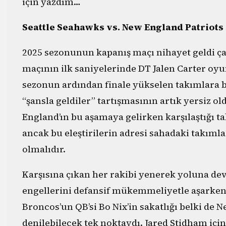
için yazdım…
Seattle Seahawks vs. New England Patriots
2025 sezonunun kapanış maçı nihayet geldi çat
maçının ilk saniyelerinde DT Jalen Carter oyu
sezonun ardından finale yükselen takımlara b
“şansla geldiler” tartışmasının artık yersiz
England’ın bu aşamaya gelirken karşılaştığı tak
ancak bu eleştirilerin adresi sahadaki takımla
olmalıdır.
Karşısına çıkan her rakibi yenerek yoluna de
engellerini defansif mükemmeliyetle aşarken,
Broncos’un QB’si Bo Nix’in sakatlığı belki de
denilebilecek tek noktaydı. Jared Stidham içi