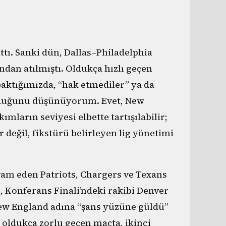
tı. Sanki dün, Dallas–Philadelphia
ndan atılmıştı. Oldukça hızlı geçen
aktığımızda, “hak etmediler” ya da
 olduğunu düşünüyorum. Evet, New
ımların seviyesi elbette tartışılabilir;
r değil, fikstürü belirleyen lig yönetimi
vam eden Patriots, Chargers ve Texans
 Konferans Finali’ndeki rakibi Denver
 New England adına “şans yüzüne güldü”
n oldukça zorlu geçen maçta, ikinci