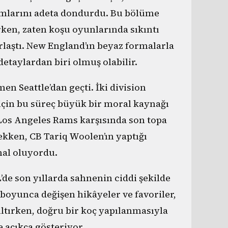
cumlarını adeta dondurdu. Bu bölüme
rken, zaten koşu oyunlarında sıkıntı
rlaştı. New England’ın beyaz formalarla
detaylardan biri olmuş olabilir.
n Seattle’dan geçti. İki division
için bu süreç büyük bir moral kaynağı
 Los Angeles Rams karşısında son topa
kken, CB Tariq Woolen’ın yaptığı
mal oluyordu.
de son yıllarda sahnenin ciddi şekilde
 boyunca değişen hikâyeler ve favoriler,
ltırken, doğru bir koç yapılanmasıyla
 açıkça gösteriyor.