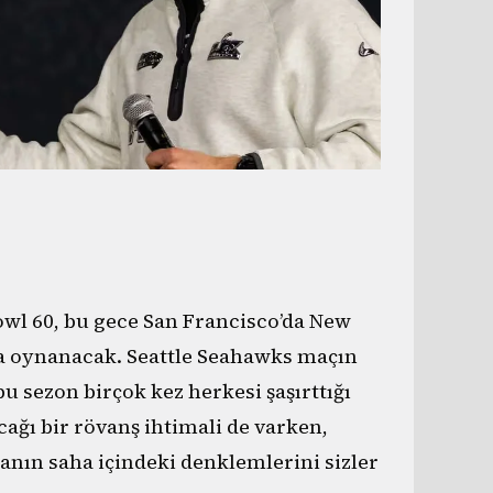
wl 60, bu gece San Francisco’da New
da oynanacak. Seattle Seahawks maçın
bu sezon birçok kez herkesi şaşırttığı
cağı bir rövanş ihtimali de varken,
anın saha içindeki denklemlerini sizler