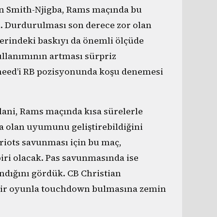
n Smith-Njigba, Rams maçında bu
i. Durdurulması son derece zor olan
erindeki baskıyı da önemli ölçüde
ullanımının artması sürpriz
heed’i RB pozisyonunda koşu denemesi
lani, Rams maçında kısa sürelerle
la olan uyumunu geliştirebildiğini
riots savunması için bu maç,
iri olacak. Pas savunmasında ise
andığını gördük. CB Christian
k bir oyunla touchdown bulmasına zemin