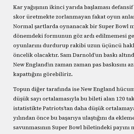
Kar yağışının ikinci yarıda başlaması defansif i
skor üretmekte zorlanmayan fakat oyun anlamı
Normal şartlarda oynanacak bir Super Bowl 
dönemdeki formunun göz ardı edilmemesi ger
oyunlarını durdurup rakibi uzun üçüncü hakl
öncelik olacaktır. Sam Darnold’un baskı altında 
New England’ın zaman zaman pas baskısını aza
kapattığını görebiliriz.
Topun diğer tarafında ise New England hücum
düşük sayı ortalamasıyla bu bileti alan 120 ta
istatistikte Patriots’tan daha düşük ortalama
yılından önce bu başarıya ulaştığını da eklem
savunmasının Super Bowl biletindeki payını 