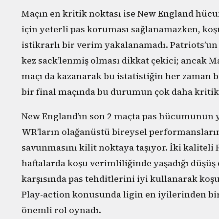
Maçın en kritik noktası ise New England hü
için yeterli pas koruması sağlanamazken, ko
istikrarlı bir verim yakalanamadı. Patriots’un
kez sack’lenmiş olması dikkat çekici; ancak Ma
maçı da kazanarak bu istatistiğin her zaman be
bir final maçında bu durumun çok daha kriti
New England’ın son 2 maçta pas hücumunun y
WR’ların olağanüstü bireysel performanslarına
savunmasını kilit noktaya taşıyor. İki kaliteli
haftalarda koşu verimliliğinde yaşadığı düşüş 
karşısında pas tehditlerini iyi kullanarak ko
Play-action konusunda ligin en iyilerinden bi
önemli rol oynadı.