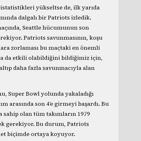
statistikleri yükseltse de, ilk yarıda
nda dalgalı bir Patriots izledik.
maçında, Seattle hücumunun son
ekiyor. Patriots savunmasının, koşu
ara zorlaması bu maçtaki en önemli
da etkili olabildiğini bildiğimiz için,
ltıp daha fazla savunmacıyla alan
u, Super Bowl yolunda yakaladığı
kım arasında son 4’e girmeyi başardı. Bu
ya sahip olan tüm takımların 1979
ek gerekiyor. Bu durum, Patriots
net biçimde ortaya koyuyor.