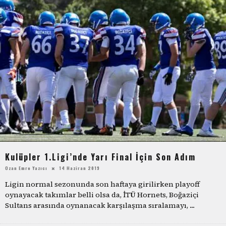
Kulüpler 1.Ligi’nde Yarı Final İçin Son Adım
Ozan Emre Yazıcı
14 Haziran 2019
Ligin normal sezonunda son haftaya girilirken playoff
oynayacak takımlar belli olsa da, İTÜ Hornets, Boğaziçi
Sultans arasında oynanacak karşılaşma sıralamayı,
...