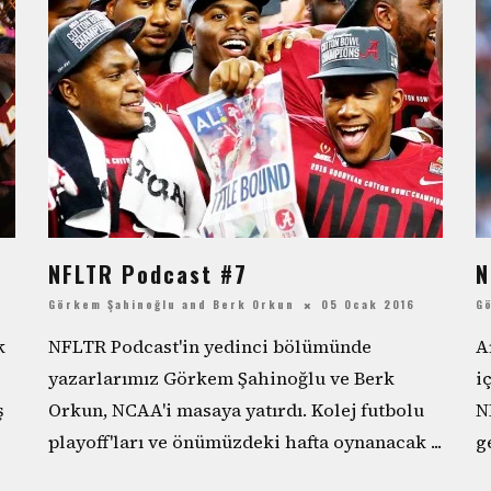
NFLTR Podcast #7
N
Görkem Şahinoğlu
and
Berk Orkun
05 Ocak 2016
G
k
NFLTR Podcast'in yedinci bölümünde
A
yazarlarımız Görkem Şahinoğlu ve Berk
i
ş
Orkun, NCAA'i masaya yatırdı. Kolej futbolu
N
playoff'ları ve önümüzdeki hafta oynanacak
...
g