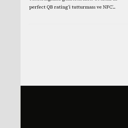
perfect QB rating’i tutturması ve NFC’
...