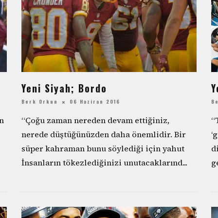
Yeni Siyah; Bordo
Y
Berk Orkun
06 Haziran 2016
B
n
“Çoğu zaman nereden devam ettiğiniz,
“
nerede düştüğünüzden daha önemlidir. Bir
‘
süper kahraman bunu söylediği için yahut
d
İnsanların tökezlediğinizi unutacaklarınd
...
g