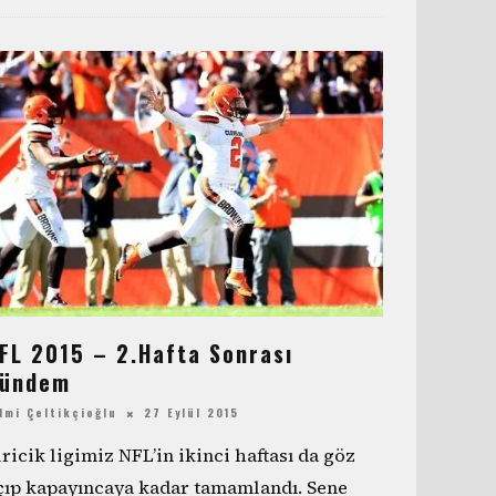
FL 2015 – 2.Hafta Sonrası
ündem
lmi Çeltikçioğlu
27 Eylül 2015
iricik ligimiz NFL’in ikinci haftası da göz
çıp kapayıncaya kadar tamamlandı. Sene