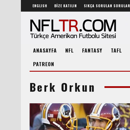
ENGLISH
BİZE KATILIN
SIKÇA SORULAN SORULA
ANASAYFA
NFL
FANTASY
TAFL
PATREON
Berk Orkun