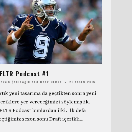
FLTR Podcast #1
örkem Şahinoğlu
and
Berk Orkun
21 Kasım 2015
rtık yeni tasarıma da geçtikten sonra yeni
çeriklere yer vereceğimizi söylemiştik.
FLTR Podcast bunlardan ilki. İlk defa
eçtiğimiz sezon sonu Draft içerikli
...