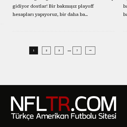
gidiyor dostlar! Bir bakmışız playoff
b
hesapları yapıyoruz, bir daha ba
...
b
…
1
2
3
7