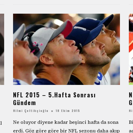
NFL 2015 – 5.Hafta Sonrası
N
Gündem
G
Hilmi Çeltikçioğlu
18 Ekim 2015
Hi
Ne oluyor diyene kadar beşinci hafta da sona
B
l
erdi. Göz göre göre bir NFL sezonu daha akıp
a