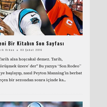
eni Bir Kitabın Son Sayfası
erk Orkun
03 Şubat 2016
Tarih alsa hoşcakal demez. Tarih,
görüşmek üzere’ der" Bu yazıya “Son Rodeo”
iye başlayıp, nasıl Peyton Manning’in berbat
eçen bir sezondan sonra içinde ka
...