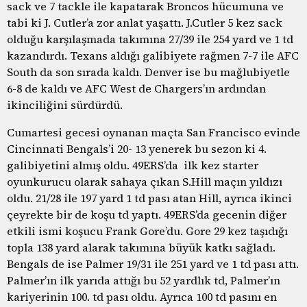
sack ve 7 tackle ile kapatarak Broncos hücumuna ve
tabi ki J. Cutler’a zor anlat yaşattı. J.Cutler 5 kez sack
olduğu karşılaşmada takımına 27/39 ile 254 yard ve 1 td
kazandırdı. Texans aldığı galibiyete rağmen 7-7 ile AFC
South da son sırada kaldı. Denver ise bu mağlubiyetle
6-8 de kaldı ve AFC West de Chargers’ın ardından
ikinciliğini sürdürdü.
Cumartesi gecesi oynanan maçta San Francisco evinde
Cincinnati Bengals’i 20- 13 yenerek bu sezon ki 4.
galibiyetini almış oldu. 49ERS’da ilk kez starter
oyunkurucu olarak sahaya çıkan S.Hill maçın yıldızı
oldu. 21/28 ile 197 yard 1 td pası atan Hill, ayrıca ikinci
çeyrekte bir de koşu td yaptı. 49ERS’da gecenin diğer
etkili ismi koşucu Frank Gore’du. Gore 29 kez taşıdığı
topla 138 yard alarak takımına büyük katkı sağladı.
Bengals de ise Palmer 19/31 ile 251 yard ve 1 td pası attı.
Palmer’ın ilk yarıda attığı bu 52 yardlık td, Palmer’ın
kariyerinin 100. td pası oldu. Ayrıca 100 td pasını en