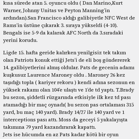
kısa sürede atan 5. oyuncu oldu ( Dan Marino,Kurt
Warner, Johnny Unitas ve Peyton Manning’in
ardından).San Francisco aldığı galibiyetle NFC West de
Rams’in üstüne çıkarak 3. sıraya yükseldi (4-10).
Bengals ise 5-9 da kalarak AFC North da 3.sıradaki
yerini korudu.
Ligde 15. hafta geride kalırken yenilgisiz tek takım
olan Patriots konuk ettiği Jets’i de eli boş göndererek
14. galibiyetlerini almış oldular. Pats de gecenin adamı
kuşkusuz Laurence Maroney oldu . Maroney 26 kez
taşıdığı topla ( kariyer rekoru ) kendi adına sezonun en
yüksek rakamı olan 104’e ulaştı ve 1’de td yaptı. T.Brady
bu sezon, şiddetli rüzgarında etkisiyle ilk kez td pası
atamadığı bir maç oynadı( bu sezon pas ortalaması 315
yard, bu maç 140 yard). Brady 14/27 ile 140 yard ve 1
interceptions pası attı. Moss da geceyi 5 yakalayışta
takımına 79 yard kazandırarak kapattı.
Jets ise hücumda en az Pats kadar kötü bir oyun