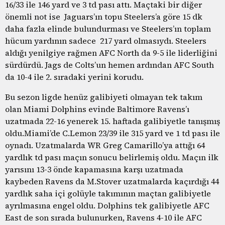
16/33 ile 146 yard ve 3 td pası attı. Maçtaki bir diğer
önemli not ise Jaguars’ın topu Steelers’a göre 15 dk
daha fazla elinde bulundurması ve Steelers’ın toplam
hücum yardının sadece 217 yard olmasıydı. Steelers
aldığı yenilgiye rağmen AFC North da 9-5 ile liderliğini
sürdürdü. Jags de Colts’un hemen ardından AFC South
da 10-4 ile 2. sıradaki yerini korudu.
Bu sezon ligde henüz galibiyeti olmayan tek takım
olan Miami Dolphins evinde Baltimore Ravens’ı
uzatmada 22-16 yenerek 15. haftada galibiyetle tanışmış
oldu.Miami’de C.Lemon 23/39 ile 315 yard ve 1 td pası ile
oynadı. Uzatmalarda WR Greg Camarillo’ya attığı 64
yardlık td pası maçın sonucu belirlemiş oldu. Maçın ilk
yarısını 13-3 önde kapamasına karşı uzatmada
kaybeden Ravens da M.Stover uzatmalarda kaçırdığı 44
yardlık saha içi golüyle takımının maçtan galibiyetle
ayrılmasına engel oldu. Dolphins tek galibiyetle AFC
East de son sırada bulunurken, Ravens 4-10 ile AFC