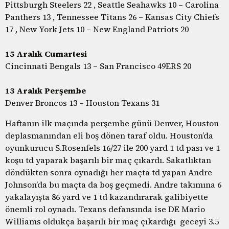
Pittsburgh Steelers 22 , Seattle Seahawks 10 – Carolina
Panthers 13 , Tennessee Titans 26 – Kansas City Chiefs
17 , New York Jets 10 – New England Patriots 20
15 Aralık Cumartesi
Cincinnati Bengals 13 – San Francisco 49ERS 20
13 Aralık Perşembe
Denver Broncos 13 – Houston Texans 31
Haftanın ilk maçında perşembe günü Denver, Houston
deplasmanından eli boş dönen taraf oldu. Houston’da
oyunkurucu S.Rosenfels 16/27 ile 200 yard 1 td pası ve 1
koşu td yaparak başarılı bir maç çıkardı. Sakatlıktan
döndükten sonra oynadığı her maçta td yapan Andre
Johnson’da bu maçta da boş geçmedi. Andre takımına 6
yakalayışta 86 yard ve 1 td kazandırarak galibiyette
önemli rol oynadı. Texans defansında ise DE Mario
Williams oldukça başarılı bir maç çıkardığı geceyi 3.5