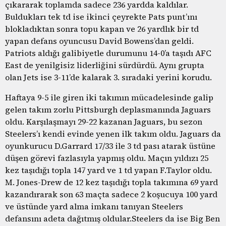
çıkararak toplamda sadece 236 yardda kaldılar.
Buldukları tek td ise ikinci çeyrekte Pats punt’ını
blokladıktan sonra topu kapan ve 26 yardlık bir td
yapan defans oyuncusu David Bowens’dan geldi.
Patriots aldığı galibiyetle durumunu 14-0’a taşıdı AFC
East de yenilgisiz liderliğini sürdürdü. Aynı grupta
olan Jets ise 3-11’de kalarak 3. sıradaki yerini korudu.
Haftaya 9-5 ile giren iki takımın mücadelesinde galip
gelen takım zorlu Pittsburgh deplasmanında Jaguars
oldu. Karşılaşmayı 29-22 kazanan Jaguars, bu sezon
Steelers’ı kendi evinde yenen ilk takım oldu. Jaguars da
oyunkurucu D.Garrard 17/33 ile 3 td pası atarak üstüne
düşen görevi fazlasıyla yapmış oldu. Maçın yıldızı 25
kez taşıdığı topla 147 yard ve 1 td yapan F.Taylor oldu.
M. Jones-Drew de 12 kez taşıdığı topla takımına 69 yard
kazandırarak son 63 maçta sadece 2 koşucuya 100 yard
ve üstünde yard alma imkanı tanıyan Steelers
defansını adeta dağıtmış oldular.Steelers da ise Big Ben