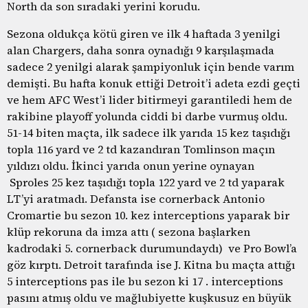
North da son sıradaki yerini korudu.
Sezona oldukça kötü giren ve ilk 4 haftada 3 yenilgi
alan Chargers, daha sonra oynadığı 9 karşılaşmada
sadece 2 yenilgi alarak şampiyonluk için bende varım
demişti. Bu hafta konuk ettiği Detroit’i adeta ezdi geçti
ve hem AFC West’i lider bitirmeyi garantiledi hem de
rakibine playoff yolunda ciddi bi darbe vurmuş oldu.
51-14 biten maçta, ilk sadece ilk yarıda 15 kez taşıdığı
topla 116 yard ve 2 td kazandıran Tomlinson maçın
yıldızı oldu. İkinci yarıda onun yerine oynayan
Sproles 25 kez taşıdığı topla 122 yard ve 2 td yaparak
LT’yi aratmadı. Defansta ise cornerback Antonio
Cromartie bu sezon 10. kez interceptions yaparak bir
klüp rekoruna da imza attı ( sezona başlarken
kadrodaki 5. cornerback durumundaydı) ve Pro Bowl’a
göz kırptı. Detroit tarafında ise J. Kitna bu maçta attığı
5 interceptions pas ile bu sezon ki 17 . interceptions
pasını atmış oldu ve mağlubiyette kuşkusuz en büyük