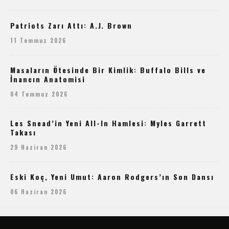
Patriots Zarı Attı: A.J. Brown
11 Temmuz 2026
Masaların Ötesinde Bir Kimlik: Buffalo Bills ve
İnancın Anatomisi
04 Temmuz 2026
Les Snead’in Yeni All-In Hamlesi: Myles Garrett
Takası
29 Haziran 2026
Eski Koç, Yeni Umut: Aaron Rodgers’ın Son Dansı
06 Haziran 2026