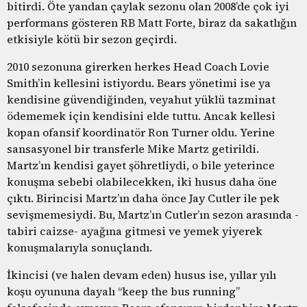
bitirdi. Öte yandan çaylak sezonu olan 2008’de çok iyi
performans gösteren RB Matt Forte, biraz da sakatlığın
etkisiyle kötü bir sezon geçirdi.
2010 sezonuna girerken herkes Head Coach Lovie
Smith’in kellesini istiyordu. Bears yönetimi ise ya
kendisine güvendiğinden, veyahut yüklü tazminat
ödememek için kendisini elde tuttu. Ancak kellesi
kopan ofansif koordinatör Ron Turner oldu. Yerine
sansasyonel bir transferle Mike Martz getirildi.
Martz’ın kendisi gayet şöhretliydi, o bile yeterince
konuşma sebebi olabilecekken, iki husus daha öne
çıktı. Birincisi Martz’ın daha önce Jay Cutler ile pek
sevişmemesiydi. Bu, Martz’ın Cutler’ın sezon arasında -
tabiri caizse- ayağına gitmesi ve yemek yiyerek
konuşmalarıyla sonuçlandı.
İkincisi (ve halen devam eden) husus ise, yıllar yılı
koşu oyununa dayalı “keep the bus running”