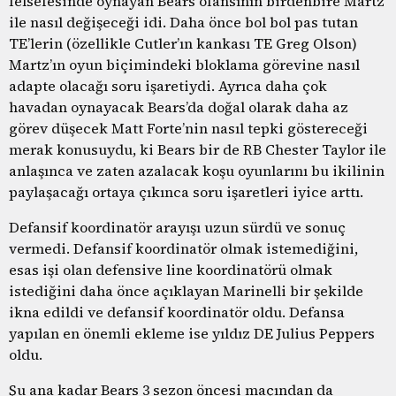
felsefesinde oynayan Bears ofansının birdenbire Martz
ile nasıl değişeceği idi. Daha önce bol bol pas tutan
TE’lerin (özellikle Cutler’ın kankası TE Greg Olson)
Martz’ın oyun biçimindeki bloklama görevine nasıl
adapte olacağı soru işaretiydi. Ayrıca daha çok
havadan oynayacak Bears’da doğal olarak daha az
görev düşecek Matt Forte’nin nasıl tepki göstereceği
merak konusuydu, ki Bears bir de RB Chester Taylor ile
anlaşınca ve zaten azalacak koşu oyunlarını bu ikilinin
paylaşacağı ortaya çıkınca soru işaretleri iyice arttı.
Defansif koordinatör arayışı uzun sürdü ve sonuç
vermedi. Defansif koordinatör olmak istemediğini,
esas işi olan defensive line koordinatörü olmak
istediğini daha önce açıklayan Marinelli bir şekilde
ikna edildi ve defansif koordinatör oldu. Defansa
yapılan en önemli ekleme ise yıldız DE Julius Peppers
oldu.
Şu ana kadar Bears 3 sezon öncesi maçından da