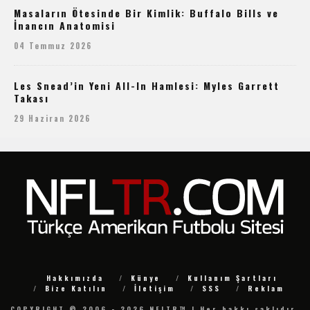
Masaların Ötesinde Bir Kimlik: Buffalo Bills ve
İnancın Anatomisi
04 Temmuz 2026
Les Snead’in Yeni All-In Hamlesi: Myles Garrett
Takası
29 Haziran 2026
Hakkımızda
Künye
Kullanım Şartları
Bize Katılın
İletişim
SSS
Reklam
COPYRIGHT © 2006 - 2026 NFLTR™ | Her hakkı saklıdır.