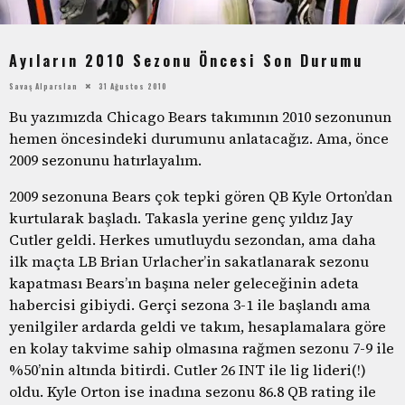
Ayıların 2010 Sezonu Öncesi Son Durumu
Savaş Alparslan
31 Ağustos 2010
Bu yazımızda Chicago Bears takımının 2010 sezonunun
hemen öncesindeki durumunu anlatacağız. Ama, önce
2009 sezonunu hatırlayalım.
2009 sezonuna Bears çok tepki gören QB Kyle Orton’dan
kurtularak başladı. Takasla yerine genç yıldız Jay
Cutler geldi. Herkes umutluydu sezondan, ama daha
ilk maçta LB Brian Urlacher’in sakatlanarak sezonu
kapatması Bears’ın başına neler geleceğinin adeta
habercisi gibiydi. Gerçi sezona 3-1 ile başlandı ama
yenilgiler ardarda geldi ve takım, hesaplamalara göre
en kolay takvime sahip olmasına rağmen sezonu 7-9 ile
%50’nin altında bitirdi. Cutler 26 INT ile lig lideri(!)
oldu. Kyle Orton ise inadına sezonu 86.8 QB rating ile