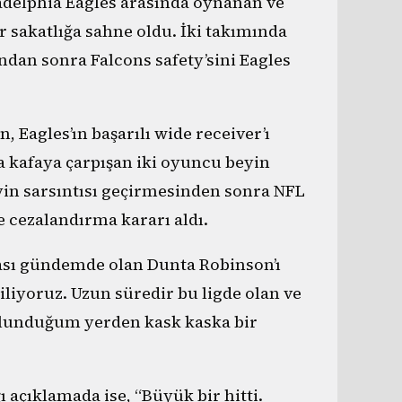
ladelphia Eagles arasında oynanan ve
ir sakatlığa sahne oldu. İki takımında
dan sonra Falcons safety’sini Eagles
, Eagles’ın başarılı wide receiver’ı
fa kafaya çarpışan iki oyuncu beyin
eyin sarsıntısı geçirmesinden sonra NFL
e cezalandırma kararı aldı.
ması gündemde olan Dunta Robinson’ı
liyoruz. Uzun süredir bu ligde olan ve
lunduğum yerden kask kaska bir
 açıklamada ise, “Büyük bir hitti.