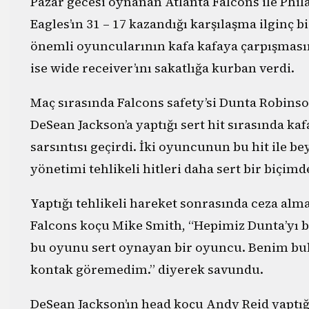
Pazar gecesi oynanan Atlanta Falcons ile Phi
Eagles’ın 31 – 17 kazandığı karşılaşma ilginç b
önemli oyuncularının kafa kafaya çarpışmasın
ise wide receiver’ını sakatlığa kurban verdi.
Maç sırasında Falcons safety’si Dunta Robinson
DeSean Jackson’a yaptığı sert hit sırasında ka
sarsıntısı geçirdi. İki oyuncunun bu hit ile b
yönetimi tehlikeli hitleri daha sert bir biçimd
Yaptığı tehlikeli hareket sonrasında ceza al
Falcons koçu Mike Smith, “Hepimiz Dunta’yı bi
bu oyunu sert oynayan bir oyuncu. Benim bu
kontak göremedim.” diyerek savundu.
DeSean Jackson’ın head koçu Andy Reid yaptığı