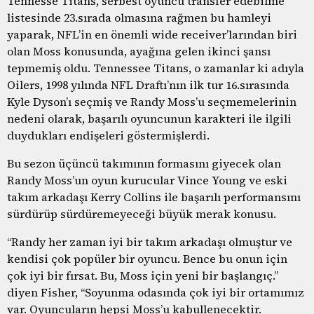
Tennesse Titans, serbest oyuncu transfer edebilme
listesinde 23.sırada olmasına rağmen bu hamleyi
yaparak, NFL’in en önemli wide receiver’larından biri
olan Moss konusunda, ayağına gelen ikinci şansı
tepmemiş oldu. Tennessee Titans, o zamanlar ki adıyla
Oilers, 1998 yılında NFL Draftı’nın ilk tur 16.sırasında
Kyle Dyson’ı seçmiş ve Randy Moss’u seçmemelerinin
nedeni olarak, başarılı oyuncunun karakteri ile ilgili
duydukları endişeleri göstermişlerdi.
Bu sezon üçüncü takımının formasını giyecek olan
Randy Moss’un oyun kurucular Vince Young ve eski
takım arkadaşı Kerry Collins ile başarılı performansını
sürdürüp sürdüremeyeceği büyük merak konusu.
“Randy her zaman iyi bir takım arkadaşı olmuştur ve
kendisi çok popüler bir oyuncu. Bence bu onun için
çok iyi bir fırsat. Bu, Moss için yeni bir başlangıç.”
diyen Fisher, “Soyunma odasında çok iyi bir ortamımız
var. Oyuncuların hepsi Moss’u kabullenecektir.