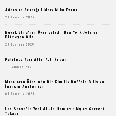
49ers’ın Aradığı Lider: Mike Evans
24 Temmuz 2026
Büyük Elma’nın Üvey Evladı: New York Jets ve
Bitmeyen Çile
23 Temmuz 2026
Patriots Zarı Attı: A.J. Brown
11 Temmuz 2026
Masaların Ötesinde Bir Kimlik: Buffalo Bills ve
İnancın Anatomisi
04 Temmuz 2026
Les Snead’in Yeni All-In Hamlesi: Myles Garrett
Takası