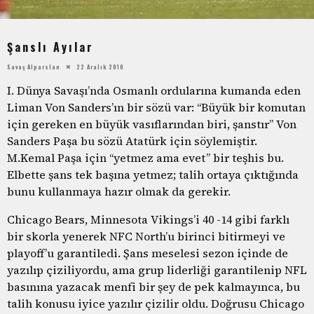
Şanslı Ayılar
Savaş Alparslan
22 Aralık 2010
I. Dünya Savaşı’nda Osmanlı ordularına kumanda eden
Liman Von Sanders’ın bir sözü var: “Büyük bir komutan
için gereken en büyük vasıflarından biri, şanstır” Von
Sanders Paşa bu sözü Atatürk için söylemiştir.
M.Kemal Paşa için “yetmez ama evet” bir teşhis bu.
Elbette şans tek başına yetmez; talih ortaya çıktığında
bunu kullanmaya hazır olmak da gerekir.
Chicago Bears, Minnesota Vikings’i 40 -14 gibi farklı
bir skorla yenerek NFC North’u birinci bitirmeyi ve
playoff’u garantiledi. Şans meselesi sezon içinde de
yazılıp çiziliyordu, ama grup liderliği garantilenip NFL
basınına yazacak menfi bir şey de pek kalmayınca, bu
talih konusu iyice yazılır çizilir oldu. Doğrusu Chicago