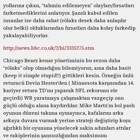
yollarına çıkan, “tahmin edilemeyen” olayları/fırsatları
farketmediklerini anlatıyor. Şanslı kabul edilen
insanlar ise daha rahat (rölaks desek daha anlaşılır
olur belki) olduklarından fırsatları daha kolay farkedip
yakalayabiliyorlar.
http://news.bbc.co.uk/2/hi/3335275.stm
Chicago Bears kenar yönetiminin bu sezon daha
“rölaks” olup olmadığını bilemiyoruz, ama daha basit
(keep it simple stupid!!) gittikleri kesin. Örneğin ünlü
returncü Devin Hester’den ( Minnesota karşısından 14.
kariyer return TD’ını yaparak NFL rekorunu ele
geçirdi) WR yaratmaya çalışmaktan vazgeçip onu
güçlü olduğu alana kaydırdılar. Mike Martz’ın bol paslı
oyunun düzeni takıma uymayınca, kafalarını arka
arkaya duvara vurmak yerine strateji değiştirip koşu
ağırlıklı bir oyununa yönelecek sakin adımları attılar
ve rakiplerinin şanssızlığından maksimum