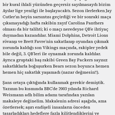
bir kural ihlali yüzünden geçersiz sayılmasaydı bizim
Ayılar lige yenilgi ile başlayacaktı. Sezon ilerlerken Jay
Cutler’ın beyin sarsıntısı geçirdiği ve bir sonraki maça
çıkamayadığı hafta rakibin zayıf Carolina Panthers
olması da bir talihti; ki o maçı neredeyse QB’e ihtiyaç
duymadan kazandılar. Miami Dolphins, Detroit Lions
rövanşı ve Brett Favre’nin sakatlanıp oyundan çıkmak
zorunda kaldığı son Vikings maçında, rakipler yedek
bile değil, 3. QB’leri ile oynamak zorunda kaldılar.
Ayrıca gruptaki baş rakibi Green Bay Packers sayısız
sakatlıklarla boğuşurken Bears sezon boyunca hemen
hemen hiç sakatlık yaşamadı (nazar değmesin!!).
Şans ortaya çıktığında kullanmak gerekir demiştik.
Yazının bu kısmında BBC’de 2003 yılında Richard
Weismann adlı bilim adamı tarafından yazılan
makaleye değinelim. Makalenin adresi aşağıda, ama
özetlersek; aşırı endişeli insanların önceden
tasarladıkları hedeflere fazla kilitlendiklerini ve