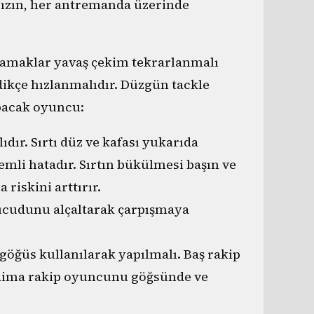
sızın, her antremanda üzerinde
asamaklar yavaş çekim tekrarlanmalı
dikçe hızlanmalıdır. Düzgün tackle
pacak oyuncu:
ıdır. Sırtı düz ve kafası yukarıda
emli hatadır. Sırtın bükülmesi başın ve
iskini arttırır.
vücudunu alçaltarak çarpışmaya
göğüs kullanılarak yapılmalı. Baş rakip
daima rakip oyuncunu göğsünde ve