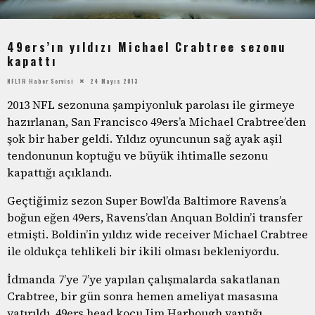
49ers’ın yıldızı Michael Crabtree sezonu
kapattı
NFLTR Haber Servisi
24 Mayıs 2013
2013 NFL sezonuna şampiyonluk parolası ile girmeye
hazırlanan, San Francisco 49ers’a Michael Crabtree’den
şok bir haber geldi. Yıldız oyuncunun sağ ayak aşil
tendonunun koptuğu ve büyük ihtimalle sezonu
kapattığı açıklandı.
Geçtiğimiz sezon Super Bowl’da Baltimore Ravens’a
boğun eğen 49ers, Ravens’dan Anquan Boldin’i transfer
etmişti. Boldin’in yıldız wide receiver Michael Crabtree
ile oldukça tehlikeli bir ikili olması bekleniyordu.
İdmanda 7’ye 7’ye yapılan çalışmalarda sakatlanan
Crabtree, bir gün sonra hemen ameliyat masasına
yatırıldı. 49ers head koçu Jim Harbough yaptığı