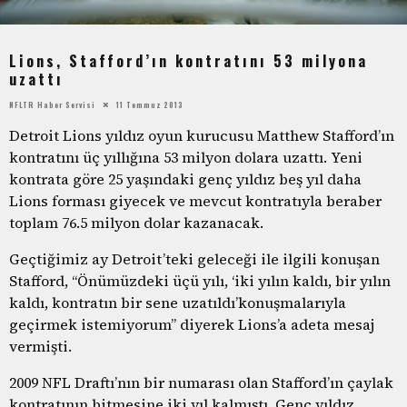
Lions, Stafford’ın kontratını 53 milyona
uzattı
NFLTR Haber Servisi
11 Temmuz 2013
Detroit Lions yıldız oyun kurucusu Matthew Stafford’ın
kontratını üç yıllığına 53 milyon dolara uzattı. Yeni
kontrata göre 25 yaşındaki genç yıldız beş yıl daha
Lions forması giyecek ve mevcut kontratıyla beraber
toplam 76.5 milyon dolar kazanacak.
Geçtiğimiz ay Detroit’teki geleceği ile ilgili konuşan
Stafford, “Önümüzdeki üçü yılı, ‘iki yılın kaldı, bir yılın
kaldı, kontratın bir sene uzatıldı’konuşmalarıyla
geçirmek istemiyorum” diyerek Lions’a adeta mesaj
vermişti.
2009 NFL Draftı’nın bir numarası olan Stafford’ın çaylak
kontratının bitmesine iki yıl kalmıştı. Genç yıldız