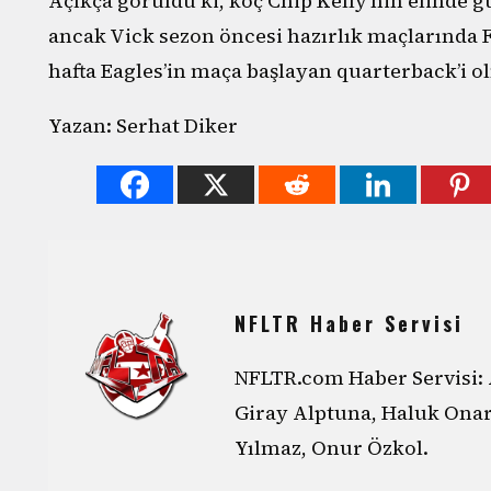
Açıkça görüldü ki, koç Chip Kelly’nin elinde 
ancak Vick sezon öncesi hazırlık maçlarında F
hafta Eagles’in maça başlayan quarterback’i 
Yazan: Serhat Diker
NFLTR Haber Servisi
NFLTR.com Haber Servisi: 
Giray Alptuna, Haluk Ona
Yılmaz, Onur Özkol.