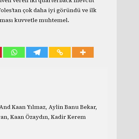
güven veren iki quarterback mevcut
oles’tan çok daha iyi göründü ve ilk
olması kuvvetle muhtemel.
And Kaan Yılmaz, Aylin Banu Bekar,
ran, Kaan Özaydın, Kadir Kerem