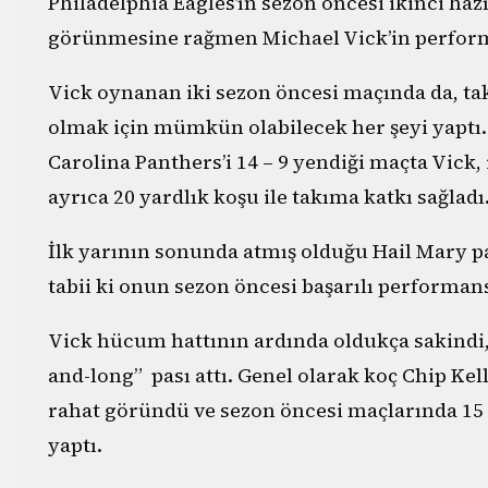
Philadelphia Eagles’ın sezon öncesi ikinci haz
görünmesine rağmen Michael Vick’in performa
Vick oynanan iki sezon öncesi maçında da, t
olmak için mümkün olabilecek her şeyi yaptı
Carolina Panthers’i 14 – 9 yendiği maçta Vick, 
ayrıca 20 yardlık koşu ile takıma katkı sağlad
İlk yarının sonunda atmış olduğu Hail Mary pa
tabii ki onun sezon öncesi başarılı performan
Vick hücum hattının ardında oldukça sakindi, 
and-long” pası attı. Genel olarak koç Chip K
rahat göründü ve sezon öncesi maçlarında 15 p
yaptı.