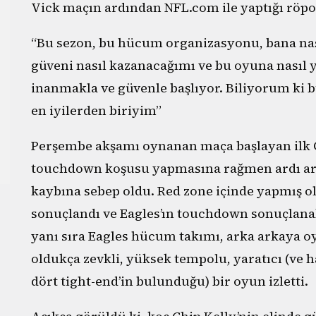
Vick maçın ardından NFL.com ile yaptığı röpor
“Bu sezon, bu hücum organizasyonu, bana na
güveni nasıl kazanacağımı ve bu oyuna nasıl y
inanmakla ve güvenle başlıyor. Biliyorum ki b
en iyilerden biriyim”
Perşembe akşamı oynanan maça başlayan ilk QB 
touchdown koşusu yapmasına rağmen ardı ardı
kaybına sebep oldu. Red zone içinde yapmış o
sonuçlandı ve Eagles’ın touchdown sonuçlanabi
yanı sıra Eagles hücum takımı, arka arkaya oy
oldukça zevkli, yüksek tempolu, yaratıcı (ve
dört tight-end’in bulunduğu) bir oyun izletti.