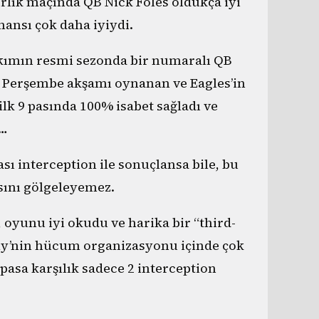
ırlık maçında QB Nick Foles oldukça iyi
nsı çok daha iyiydi.
akımın resmi sezonda bir numaralı QB
. Perşembe akşamı oynanan ve Eagles’in
ilk 9 pasında 100% isabet sağladı ve
ı…
sı interception ile sonuçlansa bile, bu
sını gölgeleyemez.
oyunu iyi okudu ve harika bir “third-
elly’nin hücum organizasyonu içinde çok
asa karşılık sadece 2 interception