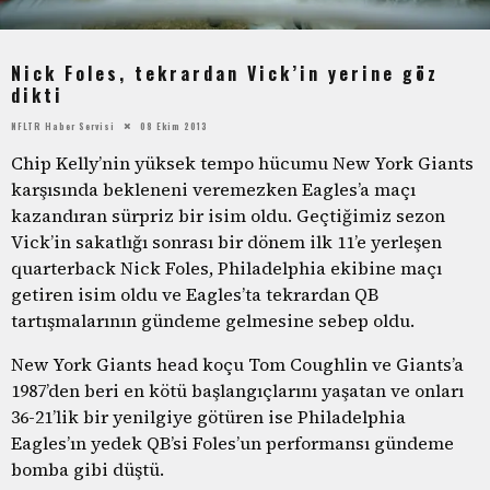
Nick Foles, tekrardan Vick’in yerine göz
dikti
NFLTR Haber Servisi
08 Ekim 2013
Chip Kelly’nin yüksek tempo hücumu New York Giants
karşısında bekleneni veremezken Eagles’a maçı
kazandıran sürpriz bir isim oldu. Geçtiğimiz sezon
Vick’in sakatlığı sonrası bir dönem ilk 11’e yerleşen
quarterback Nick Foles, Philadelphia ekibine maçı
getiren isim oldu ve Eagles’ta tekrardan QB
tartışmalarının gündeme gelmesine sebep oldu.
New York Giants head koçu Tom Coughlin ve Giants’a
1987’den beri en kötü başlangıçlarını yaşatan ve onları
36-21’lik bir yenilgiye götüren ise Philadelphia
Eagles’ın yedek QB’si Foles’un performansı gündeme
bomba gibi düştü.