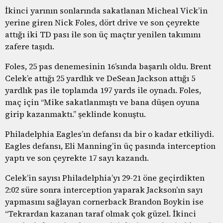
İkinci yarının sonlarında sakatlanan Micheal Vick’in
yerine giren Nick Foles, dört drive ve son çeyrekte
attığı iki TD pası ile son üç maçtır yenilen takımını
zafere taşıdı.
Foles, 25 pas denemesinin 16’sında başarılı oldu. Brent
Celek’e attığı 25 yardlık ve DeSean Jackson attığı 5
yardlık pas ile toplamda 197 yards ile oynadı. Foles,
maç için “Mike sakatlanmıştı ve bana düşen oyuna
girip kazanmaktı.” şeklinde konuştu.
Philadelphia Eagles’ın defansı da bir o kadar etkiliydi.
Eagles defansı, Eli Manning’in üç pasında interception
yaptı ve son çeyrekte 17 sayı kazandı.
Celek’in sayısı Philadelphia’yı 29-21 öne geçirdikten
2:02 süre sonra interception yaparak Jackson’ın sayı
yapmasını sağlayan cornerback Brandon Boykin ise
“Tekrardan kazanan taraf olmak çok güzel. İkinci