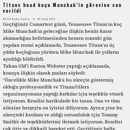
Titans head koçu Munchak’in görevine son
verildi
NFLTR Haber Servisi
05 Ocak 2014
Geçtiğimiz Cumartesi günü, Tennessee Titans’ın koç
Mike Munchak’ın geleceğine ilişkin henüz karar
alınmadığını belirtmesinden hemen sonraki gün
yapılan resmi açıklamada, Tennessee Titans’ın üç
yıldır koçluğunu yürüten Mike Munchak ile yolların
ayrıldığı bildirildi.
Takım GM’i Ruston Webster yaptığı açıklamada,
konuya ilişkin olarak şunları söyledi:
“Öncelikle Mike Munchak’a bu süreçte göstermiş
olduğu profesyonellik ve Titans/Oilers
organizasyonuna yaptığı katkılar için teşekkür etmek
istiyorum. Kendisi harikulade bir insan. Ona ve tüm
ailesine herşeyin en iyisini diliyorum. Ayrıca yine bu
süreçteki katılımı ve aldığı sorumluluk için Tommy
Smith’e de teşekkürlerimi iletmek istiyorum. Kendisi
çok titiz ve dikkatli hareket etti. Geçtiğimiz hafta,