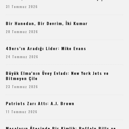
31 Temmuz 2026
Bir Hanedan, Bir Devrim, İki Kumar
28 Temmuz 2026
49ers’ın Aradığı Lider: Mike Evans
24 Temmuz 2026
Büyük Elma’nın Üvey Evladı: New York Jets ve
Bitmeyen Çile
23 Temmuz 2026
Patriots Zarı Attı: A.J. Brown
11 Temmuz 2026
Masaların Ötesinde Bir Kimlik: Buffalo Bills ve