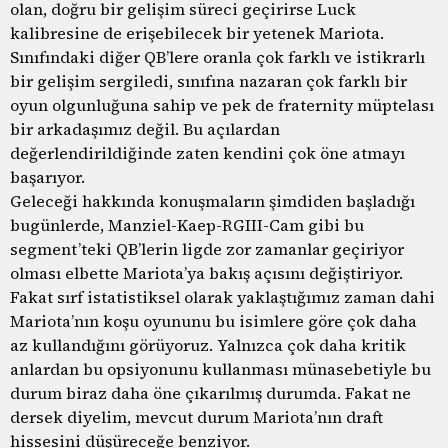
olan, doğru bir gelişim süreci geçirirse Luck
kalibresine de erişebilecek bir yetenek Mariota.
Sınıfındaki diğer QB’lere oranla çok farklı ve istikrarlı
bir gelişim sergiledi, sınıfına nazaran çok farklı bir
oyun olgunluğuna sahip ve pek de fraternity müptelası
bir arkadaşımız değil. Bu açılardan
değerlendirildiğinde zaten kendini çok öne atmayı
başarıyor.
Geleceği hakkında konuşmaların şimdiden başladığı
bugünlerde, Manziel-Kaep-RGIII-Cam gibi bu
segment’teki QB’lerin ligde zor zamanlar geçiriyor
olması elbette Mariota’ya bakış açısını değiştiriyor.
Fakat sırf istatistiksel olarak yaklaştığımız zaman dahi
Mariota’nın koşu oyununu bu isimlere göre çok daha
az kullandığını görüyoruz. Yalnızca çok daha kritik
anlardan bu opsiyonunu kullanması münasebetiyle bu
durum biraz daha öne çıkarılmış durumda. Fakat ne
dersek diyelim, mevcut durum Mariota’nın draft
hissesini düşüreceğe benziyor.