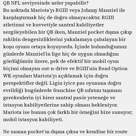
QB NFL seviyesinde neler yapabilir?
Bu noktada Mariota’yı RGIII veya Johnny Manziel ile
karşılaştırmak hiç de doğru olmayacaktır. RGIII
atletizmi ve kuvvetiyle santral kabiliyetler
sergileyebilen bir QB iken, Manziel pocket dışına çıkıp
rakibin dengesizliklerini yakalamaya çabalayan bir
koşu oyunu ortaya koyuyordu. İçinde bulunduğumuz
günlerde Manziel’in lige hiç de uygun olmadığını
gördüğümüz üzere, pek de efektif bir mobil oyun
biçimi olmayan out-n-drive ve RGIII’nin Read Option
WK oyunları Mariota’yı açıklamak için doğru
perspektifler değil. Ligin iyice pas oyununa doğru
evrildiği bugünlerde franchise QB sıfatını taşıması
gerekenlerin iyi birer santral pasör yeteneğe ve
istasyon kabiliyetlerine sahip olması bekleniyor.
Mariota ise bunun çok farklı bir örneğini bize sunuyor;
mobil istasyon kabiliyeti.
Ne zaman pocket’ın dışına çıksa ve kendine bir route