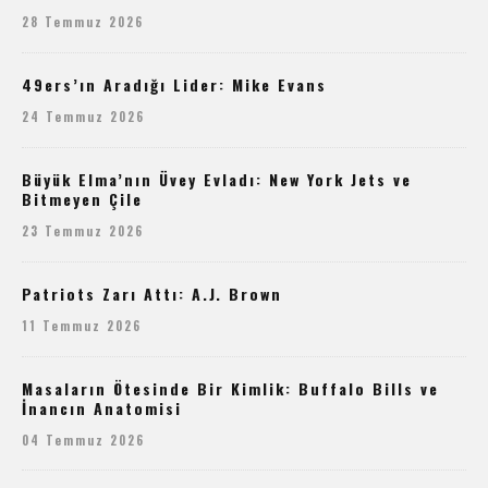
28 Temmuz 2026
49ers’ın Aradığı Lider: Mike Evans
24 Temmuz 2026
Büyük Elma’nın Üvey Evladı: New York Jets ve
Bitmeyen Çile
23 Temmuz 2026
Patriots Zarı Attı: A.J. Brown
11 Temmuz 2026
Masaların Ötesinde Bir Kimlik: Buffalo Bills ve
İnancın Anatomisi
04 Temmuz 2026