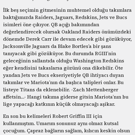
İlk beş seçimin gitmesinin muhtemel olduğu takımlara
baktığımızda Raiders, Jaguars, Redskins, Jets ve Bucs
isimleri öne çıkıyor. QB açığı bakımından
değerlendirecek olursak Oakland Raiders önümüzdeki
dönemde Derek Carr ile devam edecek gibi gözüküyor,
Jacksonville Jaguars da Blake Bortles’a bir şans
tanıyacak gibi gözüküyor. Bu durumda RGIII’nin
geleceğinin sallantıda olduğu Washington Redskins
eğer kendisini takaslarsa gözünü ona dikebilir. Öte
yandan Jets ve Bucs ekseriyetiyle QB ihtiyacı duyan
takımlar ve Mariota’nın da başlıca talipleri onlar. Bu
listeye Titans da eklenebilir. -Zach Mettenberger
affetsin…- Hangi takıma giderse gitsin Mariota’nın bu
lige yapacağı katkının küçük olmayacağı aşikar.
En son bu kelimeleri Robert Griffin III için
kullanmıştım. Umarım sonunuz aynı olmaz kutsal
çocuğum. Çapraz bağların sağlam, kılıcın keskin olsun