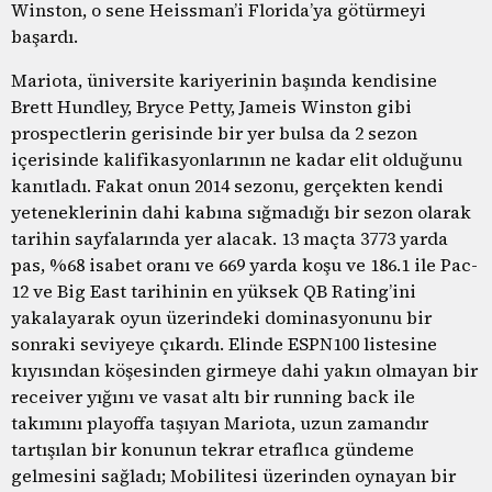
Winston, o sene Heissman’i Florida’ya götürmeyi
başardı.
Mariota, üniversite kariyerinin başında kendisine
Brett Hundley, Bryce Petty, Jameis Winston gibi
prospectlerin gerisinde bir yer bulsa da 2 sezon
içerisinde kalifikasyonlarının ne kadar elit olduğunu
kanıtladı. Fakat onun 2014 sezonu, gerçekten kendi
yeteneklerinin dahi kabına sığmadığı bir sezon olarak
tarihin sayfalarında yer alacak. 13 maçta 3773 yarda
pas, %68 isabet oranı ve 669 yarda koşu ve 186.1 ile Pac-
12 ve Big East tarihinin en yüksek QB Rating’ini
yakalayarak oyun üzerindeki dominasyonunu bir
sonraki seviyeye çıkardı. Elinde ESPN100 listesine
kıyısından köşesinden girmeye dahi yakın olmayan bir
receiver yığını ve vasat altı bir running back ile
takımını playoffa taşıyan Mariota, uzun zamandır
tartışılan bir konunun tekrar etraflıca gündeme
gelmesini sağladı; Mobilitesi üzerinden oynayan bir