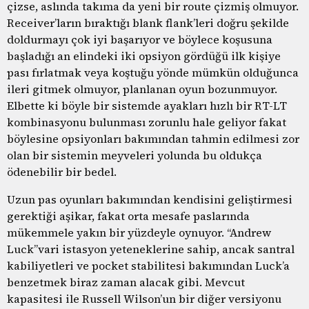
çizse, aslında takıma da yeni bir route çizmiş olmuyor.
Receiver’ların bıraktığı blank flank’leri doğru şekilde
doldurmayı çok iyi başarıyor ve böylece koşusuna
başladığı an elindeki iki opsiyon gördüğü ilk kişiye
pası fırlatmak veya koştuğu yönde mümkün olduğunca
ileri gitmek olmuyor, planlanan oyun bozunmuyor.
Elbette ki böyle bir sistemde ayakları hızlı bir RT-LT
kombinasyonu bulunması zorunlu hale geliyor fakat
böylesine opsiyonları bakımından tahmin edilmesi zor
olan bir sistemin meyveleri yolunda bu oldukça
ödenebilir bir bedel.
Uzun pas oyunları bakımından kendisini geliştirmesi
gerektiği aşikar, fakat orta mesafe paslarında
mükemmele yakın bir yüzdeyle oynuyor. “Andrew
Luck”vari istasyon yeteneklerine sahip, ancak santral
kabiliyetleri ve pocket stabilitesi bakımından Luck’a
benzetmek biraz zaman alacak gibi. Mevcut
kapasitesi ile Russell Wilson’un bir diğer versiyonu