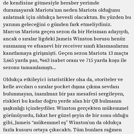
de kendisine gitmesiyle beraber yerimde
duramayarak Mariota’nın neden Mariota olduğunu
anlatmak için oldukça hevesli olacaktım. Bu yüzden bu
yazının geleceğini o günden fark etmeliydiniz.
Marcus Mariota geçen sezon da bir Heisman adayıydı,
ancak o sıralar ligdeki Jameis Winston borusu henüz
susmamış ve efsanevi bir receiver sınıfı klasmanlarını
kanıtlamaya girişmişti. Geçen sezon Mariota 13 maçta
3,665 yarda pas, %63 isabet oranı ve 715 yarda koşu ile
sezonu tamamlamıştı…
Oldukça etkileyici istatistikler olsa da, otoriteler ve
kelle avcıları o sıralar pocket dışına çıkma sevdası
bulunmayan, inanılmaz bir pas mesafesi sergileyen,
riskleri bu kadar doğru yerde alan bir QB bulmanın
şaşkınlığı içindeydiler. Winston gerçekten mükemmel
görünüyordu, fakat her güzel şeyin de bir sonu olduğu
gibi, Jameis “mükemmel eş” Winston’un da oldukça
fazla kusuru ortaya çıkacaktı. Tüm bunlara rağmen