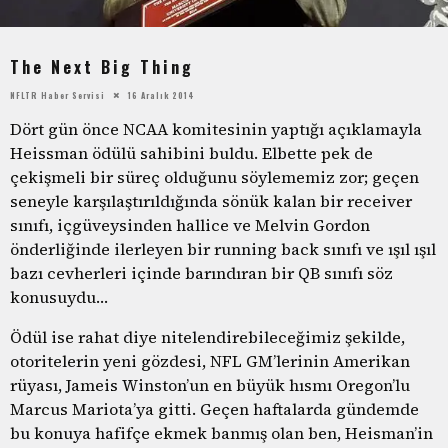
The Next Big Thing
NFLTR Haber Servisi
16 Aralık 2014
Dört gün önce NCAA komitesinin yaptığı açıklamayla
Heissman ödülü sahibini buldu. Elbette pek de
çekişmeli bir süreç olduğunu söylememiz zor; geçen
seneyle karşılaştırıldığında sönük kalan bir receiver
sınıfı, içgüveysinden hallice ve Melvin Gordon
önderliğinde ilerleyen bir running back sınıfı ve ışıl ışıl
bazı cevherleri içinde barındıran bir QB sınıfı söz
konusuydu…
Ödül ise rahat diye nitelendirebileceğimiz şekilde,
otoritelerin yeni gözdesi, NFL GM’lerinin Amerikan
rüyası, Jameis Winston’un en büyük hısmı Oregon’lu
Marcus Mariota’ya gitti. Geçen haftalarda gündemde
bu konuya hafifçe ekmek banmış olan ben, Heisman’in