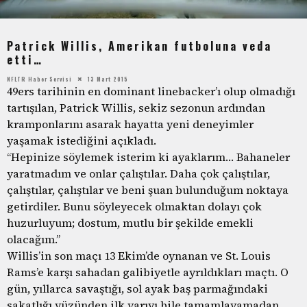
Patrick Willis, Amerikan futboluna veda
etti…
NFLTR Haber Servisi
13 Mart 2015
49ers tarihinin en dominant linebacker’ı olup olmadığı
tartışılan, Patrick Willis, sekiz sezonun ardından
kramponlarını asarak hayatta yeni deneyimler
yaşamak istediğini açıkladı.
“Hepinize söylemek isterim ki ayaklarım… Bahaneler
yaratmadım ve onlar çalıştılar. Daha çok çalıştılar,
çalıştılar, çalıştılar ve beni şuan bulunduğum noktaya
getirdiler. Bunu söyleyecek olmaktan dolayı çok
huzurluyum; dostum, mutlu bir şekilde emekli
olacağım.”
Willis’in son maçı 13 Ekim’de oynanan ve St. Louis
Rams’e karşı sahadan galibiyetle ayrıldıkları maçtı. O
gün, yıllarca savaştığı, sol ayak baş parmağındaki
sakatlığı yüzünden ilk yarıyı bile tamamlayamadan