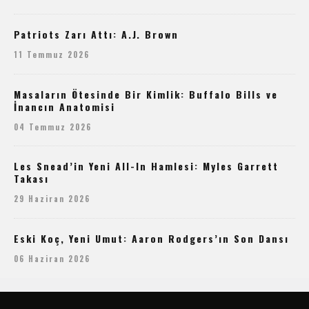
Patriots Zarı Attı: A.J. Brown
11 Temmuz 2026
Masaların Ötesinde Bir Kimlik: Buffalo Bills ve
İnancın Anatomisi
04 Temmuz 2026
Les Snead’in Yeni All-In Hamlesi: Myles Garrett
Takası
29 Haziran 2026
Eski Koç, Yeni Umut: Aaron Rodgers’ın Son Dansı
06 Haziran 2026