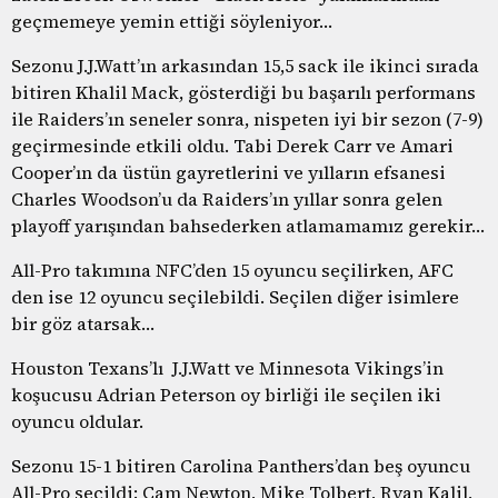
geçmemeye yemin ettiği söyleniyor…
Sezonu J.J.Watt’ın arkasından 15,5 sack ile ikinci sırada
bitiren Khalil Mack, gösterdiği bu başarılı performans
ile Raiders’ın seneler sonra, nispeten iyi bir sezon (7-9)
geçirmesinde etkili oldu. Tabi Derek Carr ve Amari
Cooper’ın da üstün gayretlerini ve yılların efsanesi
Charles Woodson’u da Raiders’ın yıllar sonra gelen
playoff yarışından bahsederken atlamamamız gerekir…
All-Pro takımına NFC’den 15 oyuncu seçilirken, AFC
den ise 12 oyuncu seçilebildi. Seçilen diğer isimlere
bir göz atarsak…
Houston Texans’lı J.J.Watt ve Minnesota Vikings’in
koşucusu Adrian Peterson oy birliği ile seçilen iki
oyuncu oldular.
Sezonu 15-1 bitiren Carolina Panthers’dan beş oyuncu
All-Pro seçildi: Cam Newton, Mike Tolbert, Ryan Kalil,