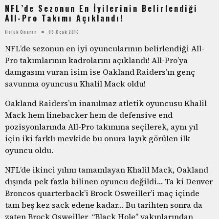
NFL’de Sezonun En İyilerinin Belirlendiği
All-Pro Takımı Açıklandı!
Haluk Onaran
09 Ocak 2016
NFL’de sezonun en iyi oyuncularının belirlendiği All-
Pro takımlarının kadrolarını açıklandı! All-Pro’ya
damgasını vuran isim ise Oakland Raiders’ın genç
savunma oyuncusu Khalil Mack oldu!
Oakland Raiders’ın inanılmaz atletik oyuncusu Khalil
Mack hem linebacker hem de defensive end
pozisyonlarında All-Pro takımına seçilerek, aynı yıl
için iki farklı mevkide bu onura layık görülen ilk
oyuncu oldu.
NFL’de ikinci yılını tamamlayan Khalil Mack, Oakland
dışında pek fazla bilinen oyuncu değildi… Ta ki Denver
Broncos quarterback’i Brock Osweiller’i maç içinde
tam beş kez sack edene kadar… Bu tarihten sonra da
zaten Brock Osweiller “Black Hole” yakınlarından