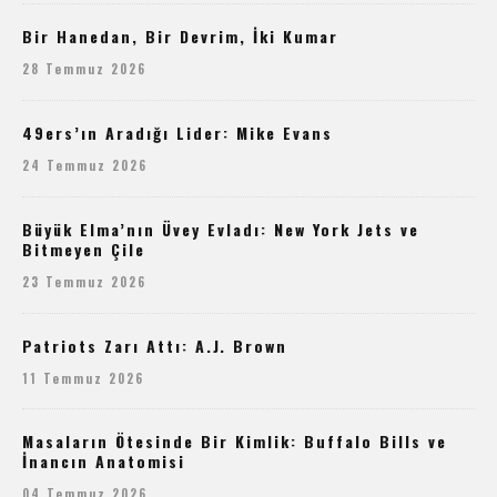
Bir Hanedan, Bir Devrim, İki Kumar
28 Temmuz 2026
49ers’ın Aradığı Lider: Mike Evans
24 Temmuz 2026
Büyük Elma’nın Üvey Evladı: New York Jets ve
Bitmeyen Çile
23 Temmuz 2026
Patriots Zarı Attı: A.J. Brown
11 Temmuz 2026
Masaların Ötesinde Bir Kimlik: Buffalo Bills ve
İnancın Anatomisi
04 Temmuz 2026