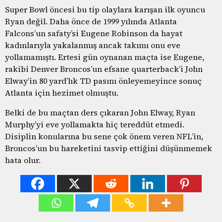
Super Bowl öncesi bu tip olaylara karışan ilk oyuncu
Ryan değil. Daha önce de 1999 yılında Atlanta
Falcons’un safaty’si Eugene Robinson da hayat
kadınlarıyla yakalanmış ancak takımı onu eve
yollamamıştı. Ertesi gün oynanan maçta ise Eugene,
rakibi Denver Broncos’un efsane quarterback’i John
Elway’in 80 yard’lık TD pasını önleyemeyince sonuç
Atlanta için hezimet olmuştu.
Belki de bu maçtan ders çıkaran John Elway, Ryan
Murphy’yi eve yollamakta hiç tereddüt etmedi.
Disiplin konularına bu sene çok önem veren NFL’in,
Broncos’un bu hareketini tasvip ettiğini düşünmemek
hata olur.